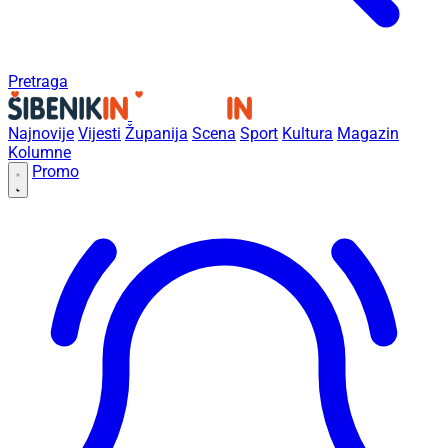
Pretraga
Najnovije
Vijesti
Županija
Scena
Sport
Kultura
Magazin
Kolumne
Promo