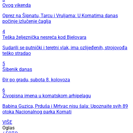
Ovog vikenda
Oprez na Šipnatu, Tarcu i Vruljama: U Kornatima danas
počinje izlučenje čaglja
4
Teška željeznička nesreća kod Bjelovara
Sudarili se putnički i teretni vlak, ima ozlijeđenih, strojovođa
teško stradao
5
Šibenik danas
Đir po gradu, subota 8. kolovoza
6
Živopisna imena u kornatskom arhipelagu
Babina Guzica, Prduša i Mrtvac nisu šala: Upoznajte svih 89
otoka Nacionalnog parka Kornati
VIŠE
Oglas