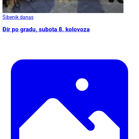
Šibenik danas
Đir po gradu, subota 8. kolovoza