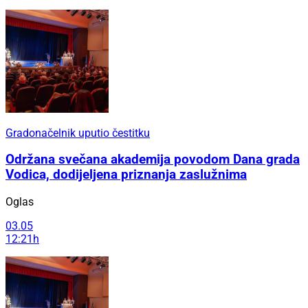
Gradonačelnik uputio čestitku
Održana svečana akademija povodom Dana grada
Vodica, dodijeljena priznanja zaslužnima
Oglas
03.05
12:21h