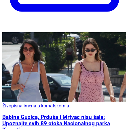
Živopisna imena u kornatskom a...
Babina Guzica, Prduša i Mrtvac nisu šala:
Upoznajte svih 89 otoka Nacionalnog parka