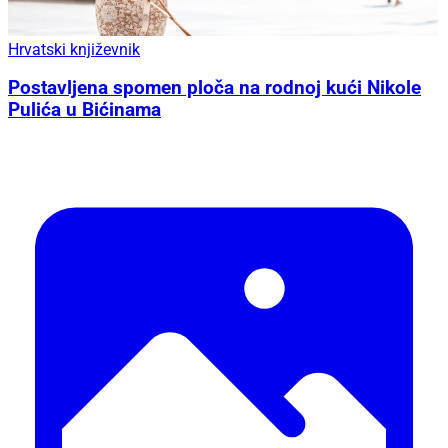
Hrvatski književnik
Postavljena spomen ploča na rodnoj kući Nikole
Pulića u Bićinama