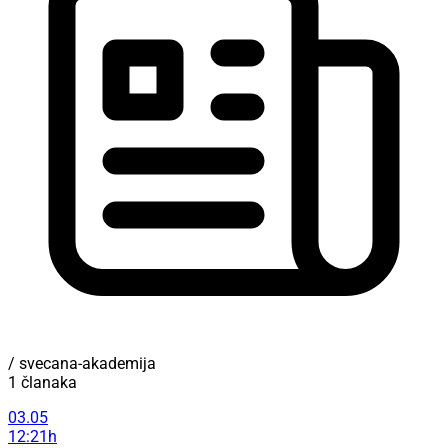
/ svecana-akademija
1 članaka
03.05
12:21h