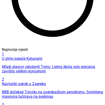
Najnovije vijesti
1
U atriju palače Katunarić
Mladi glasovi oduševili Tisno: Ljetna škola solo pjevanja
završila velikim koncertom
2
Navijački sukob u Zagrebu
BBB dočekali Torcidu na zagrebačkom aerodromu: Snimljena
masovna tučnjava na parkingu
3