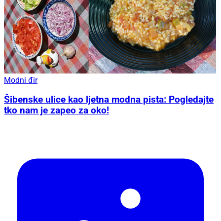
Modni đir
Šibenske ulice kao ljetna modna pista: Pogledajte
tko nam je zapeo za oko!