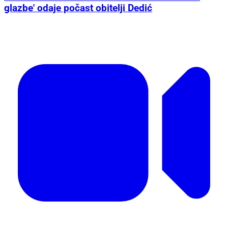
glazbe' odaje počast obitelji Dedić