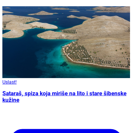
Uslast!
Sataraš, spiza koja miriše na lito i stare šibenske
kužine