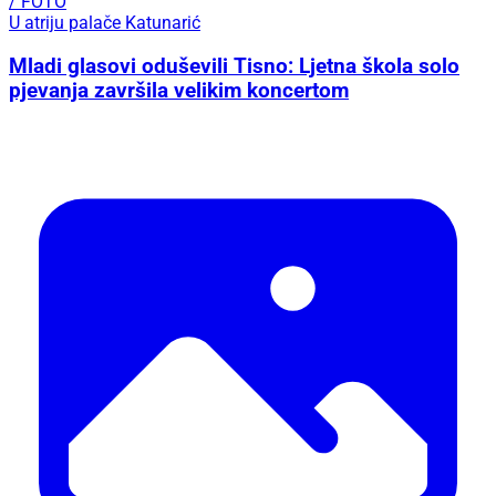
/ FOTO
U atriju palače Katunarić
Mladi glasovi oduševili Tisno: Ljetna škola solo
pjevanja završila velikim koncertom