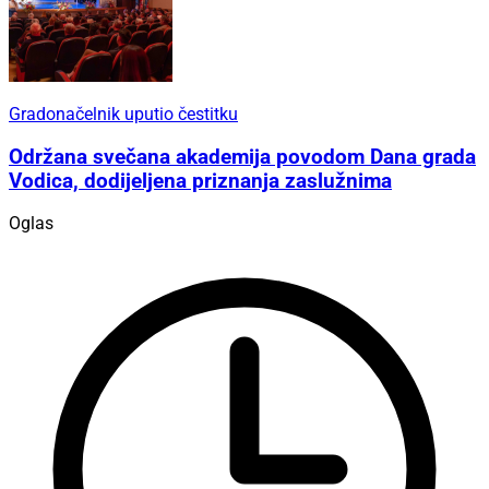
Gradonačelnik uputio čestitku
Održana svečana akademija povodom Dana grada
Vodica, dodijeljena priznanja zaslužnima
Oglas