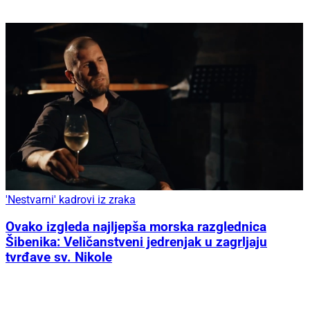
'Nestvarni' kadrovi iz zraka
Ovako izgleda najljepša morska razglednica
Šibenika: Veličanstveni jedrenjak u zagrljaju
tvrđave sv. Nikole