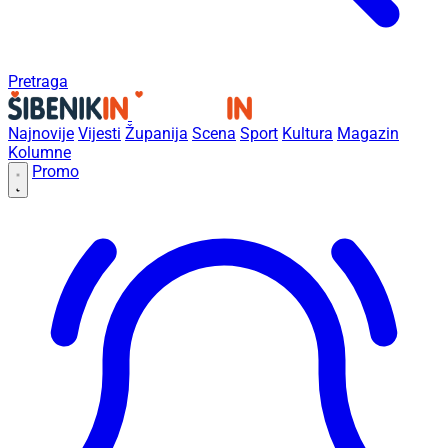
Pretraga
Najnovije
Vijesti
Županija
Scena
Sport
Kultura
Magazin
Kolumne
Promo