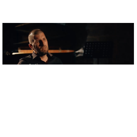
'Nestvarni' kadrovi iz zraka
Ovako izgleda najljepša morska razglednica
Šibenika: Veličanstveni jedrenjak u zagrljaju
tvrđave sv. Nikole