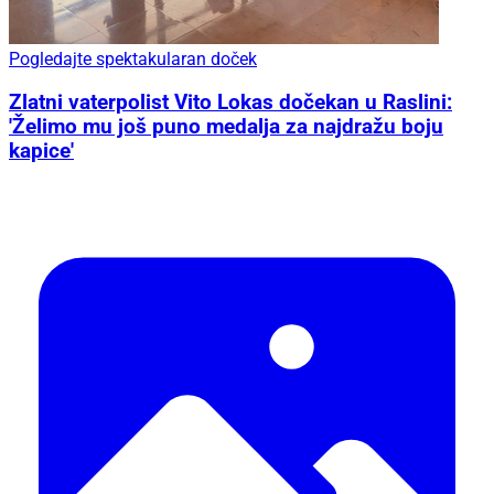
Pogledajte spektakularan doček
Zlatni vaterpolist Vito Lokas dočekan u Raslini:
'Želimo mu još puno medalja za najdražu boju
kapice'