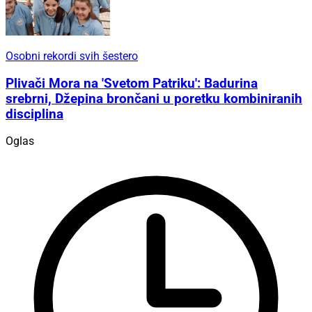
Osobni rekordi svih šestero
Plivači Mora na 'Svetom Patriku': Badurina
srebrni, Džepina brončani u poretku kombiniranih
disciplina
Oglas