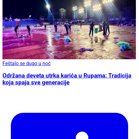
Feštalo se dugo u noć
Održana deveta utrka karića u Rupama: Tradicija
koja spaja sve generacije