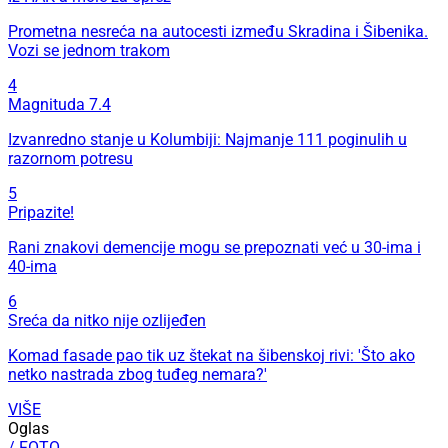
Prometna nesreća na autocesti između Skradina i Šibenika.
Vozi se jednom trakom
4
Magnituda 7.4
Izvanredno stanje u Kolumbiji: Najmanje 111 poginulih u
razornom potresu
5
Pripazite!
Rani znakovi demencije mogu se prepoznati već u 30-ima i
40-ima
6
Sreća da nitko nije ozlijeđen
Komad fasade pao tik uz štekat na šibenskoj rivi: 'Što ako
netko nastrada zbog tuđeg nemara?'
VIŠE
Oglas
/ FOTO