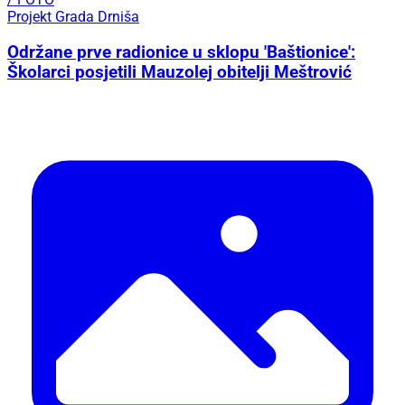
Projekt Grada Drniša
Održane prve radionice u sklopu 'Baštionice':
Školarci posjetili Mauzolej obitelji Meštrović