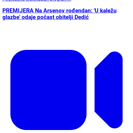
PREMIJERA Na Arsenov rođendan: 'U kaležu
glazbe' odaje počast obitelji Dedić