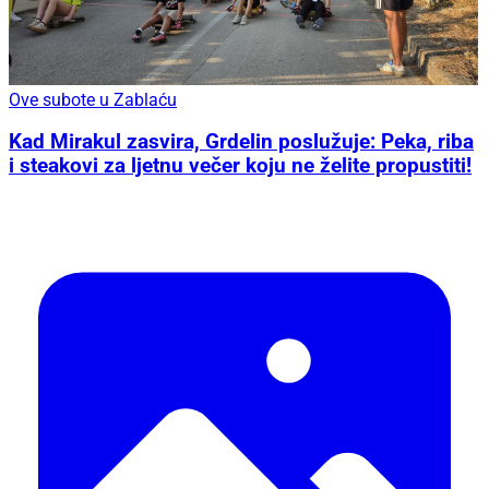
Ove subote u Zablaću
Kad Mirakul zasvira, Grdelin poslužuje: Peka, riba
i steakovi za ljetnu večer koju ne želite propustiti!