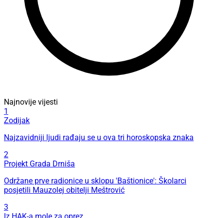
Najnovije vijesti
1
Zodijak
Najzavidniji ljudi rađaju se u ova tri horoskopska znaka
2
Projekt Grada Drniša
Održane prve radionice u sklopu 'Baštionice': Školarci
posjetili Mauzolej obitelji Meštrović
3
Iz HAK-a mole za oprez