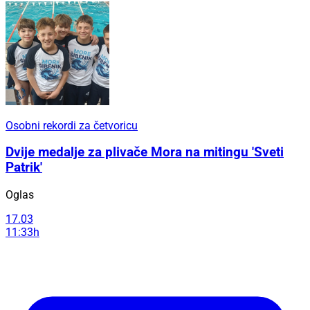
Osobni rekordi za četvoricu
Dvije medalje za plivače Mora na mitingu 'Sveti
Patrik'
Oglas
17.03
11:33h