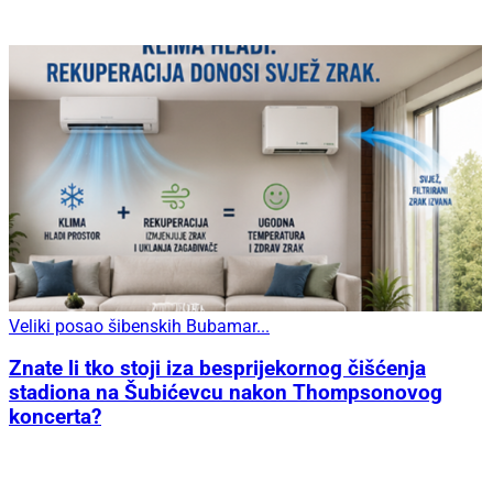
Veliki posao šibenskih Bubamar...
Znate li tko stoji iza besprijekornog čišćenja
stadiona na Šubićevcu nakon Thompsonovog
koncerta?