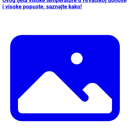
Ovog ljeta visoke temperature u Hrvatskoj donose
i visoke popuste, saznajte kako!