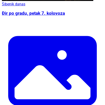
Šibenik danas
Đir po gradu, petak 7. kolovoza