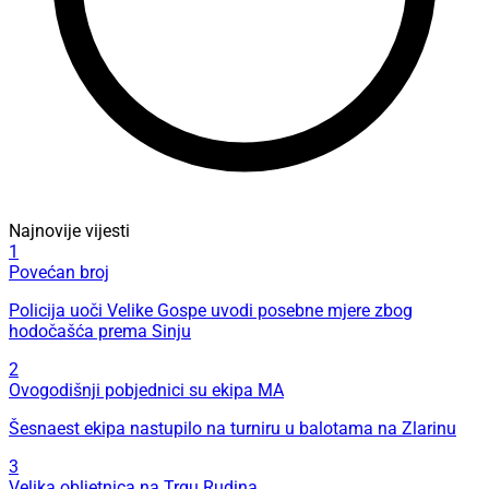
Najnovije vijesti
1
Povećan broj
Policija uoči Velike Gospe uvodi posebne mjere zbog
hodočašća prema Sinju
2
Ovogodišnji pobjednici su ekipa MA
Šesnaest ekipa nastupilo na turniru u balotama na Zlarinu
3
Velika obljetnica na Trgu Rudina