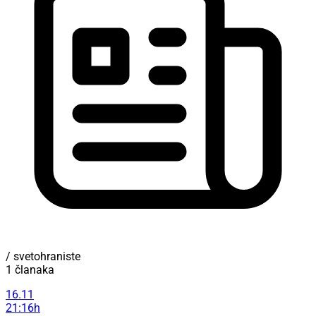
/ svetohraniste
1 članaka
16.11
21:16h