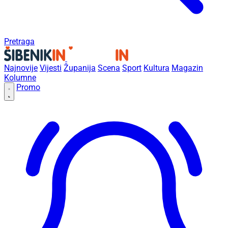
Pretraga
Najnovije
Vijesti
Županija
Scena
Sport
Kultura
Magazin
Kolumne
Promo