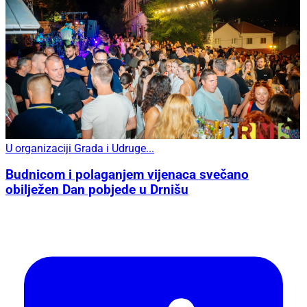
U organizaciji Grada i Udruge...
Budnicom i polaganjem vijenaca svečano
obilježen Dan pobjede u Drnišu