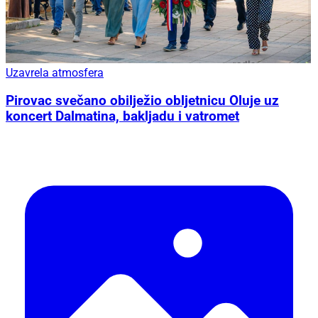
Uzavrela atmosfera
Pirovac svečano obilježio obljetnicu Oluje uz
koncert Dalmatina, bakljadu i vatromet