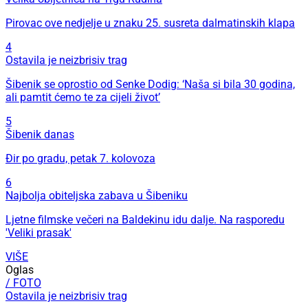
Pirovac ove nedjelje u znaku 25. susreta dalmatinskih klapa
4
Ostavila je neizbrisiv trag
Šibenik se oprostio od Senke Dodig: ‘Naša si bila 30 godina,
ali pamtit ćemo te za cijeli život’
5
Šibenik danas
Đir po gradu, petak 7. kolovoza
6
Najbolja obiteljska zabava u Šibeniku
Ljetne filmske večeri na Baldekinu idu dalje. Na rasporedu
'Veliki prasak'
VIŠE
Oglas
/ FOTO
Ostavila je neizbrisiv trag