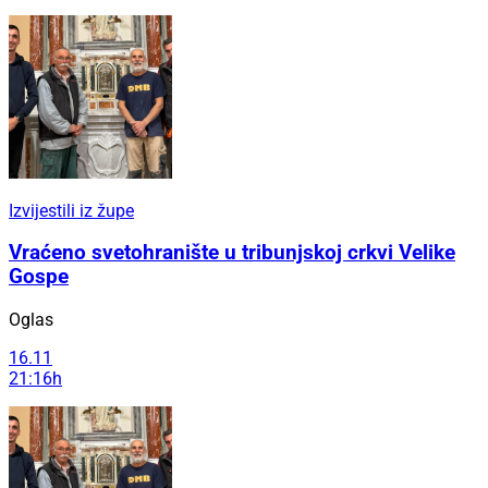
Izvijestili iz župe
Vraćeno svetohranište u tribunjskoj crkvi Velike
Gospe
Oglas
16.11
21:16h