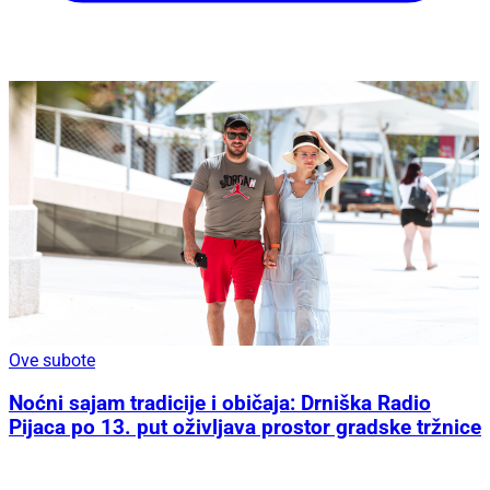
Ove subote
Noćni sajam tradicije i običaja: Drniška Radio
Pijaca po 13. put oživljava prostor gradske tržnice