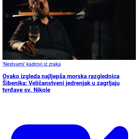
'Nestvarni' kadrovi iz zraka
Ovako izgleda najljepša morska razglednica
Šibenika: Veličanstveni jedrenjak u zagrljaju
tvrđave sv. Nikole