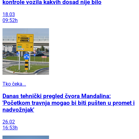
kontrole vozila kakvih dosad nije bilo
18.03
09:52h
Tko čeka...
Danas tehnički pregled čvora Mandalina:
'Početkom travnja mogao bi biti pušten u promet i
nadvožnjak'
26.02
16:53h