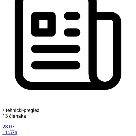
/ tehnicki-pregled
13 članaka
28.07
11:57h