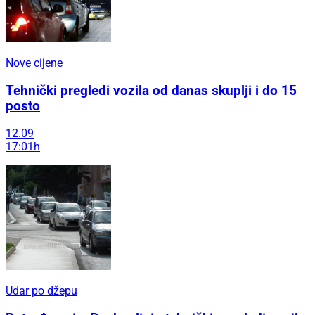
Nove cijene
Tehnički pregledi vozila od danas skuplji i do 15
posto
12.09
17:01h
Udar po džepu