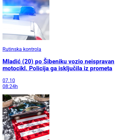
Rutinska kontrola
Mladić (20) po Šibeniku vozio neispravan
motocikl. Policija ga isključila iz prometa
07.10
08:24h