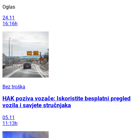
Oglas
24.11
16:16h
Bez troška
HAK poziva vozače: Iskoristite besplatni pregled
vozila i savjete stručnjaka
05.11
11:13h