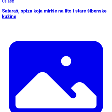
Uslast!
Sataraš, spiza koja miriše na lito i stare šibenske
kužine