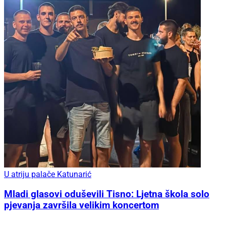
U atriju palače Katunarić
Mladi glasovi oduševili Tisno: Ljetna škola solo
pjevanja završila velikim koncertom