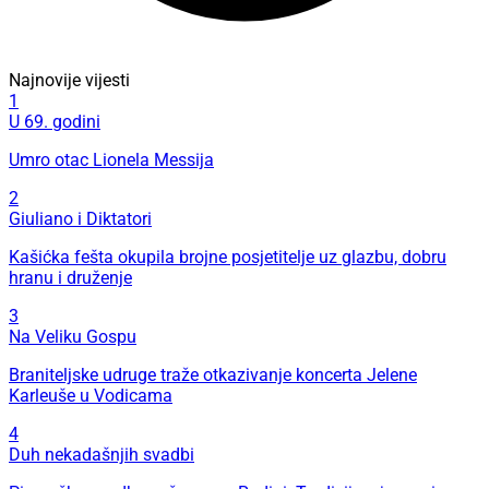
Najnovije vijesti
1
U 69. godini
Umro otac Lionela Messija
2
Giuliano i Diktatori
Kašićka fešta okupila brojne posjetitelje uz glazbu, dobru
hranu i druženje
3
Na Veliku Gospu
Braniteljske udruge traže otkazivanje koncerta Jelene
Karleuše u Vodicama
4
Duh nekadašnjih svadbi