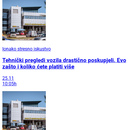
Ionako stresno iskustvo
Tehnički pregledi vozila drastično poskupjeli. Evo
zašto i koliko ćete platiti više
25.11
10:05h