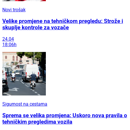
Novi trošak
Velike promjene na tehničkom pregledu: Strože i
skuplje kontrole za vozače
24.04
18:06h
Sigurnost na cestama
Sprema se velika promjena: Uskoro nova pravila o
tehničkim pregledima vozila