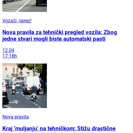
Vozači, oprez!
Nova pravila za tehnički pregled vozila: Zbog
jedne stvari mogli biste automatski pasti
12.04
17:18h
Nova pravila
Kraj ‘muljanju’ na tehničkom: Stižu drastične