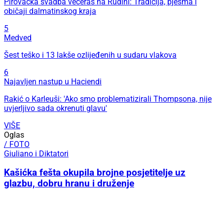
Pirovačka svadba večeras na Rudini: Tradicija, pjesma i
običaji dalmatinskog kraja
5
Medved
Šest teško i 13 lakše ozlijeđenih u sudaru vlakova
6
Najavljen nastup u Haciendi
Rakić o Karleuši: 'Ako smo problematizirali Thompsona, nije
uvjerljivo sada okrenuti glavu'
VIŠE
Oglas
/ FOTO
Giuliano i Diktatori
Kašićka fešta okupila brojne posjetitelje uz
glazbu, dobru hranu i druženje