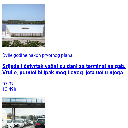
Dvije godine nakon prvotnog plana
Srijeda i četvrtak važni su dani za terminal na gatu
Vrulje, putnici bi ipak mogli ovog ljeta ući u njega
07.07
13:49h