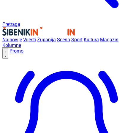
Pretraga
Najnovije
Vijesti
Županija
Scena
Sport
Kultura
Magazin
Kolumne
Promo