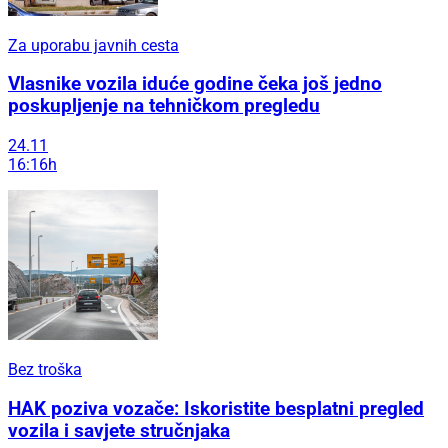
Za uporabu javnih cesta
Vlasnike vozila iduće godine čeka još jedno
poskupljenje na tehničkom pregledu
24.11
16:16h
Bez troška
HAK poziva vozače: Iskoristite besplatni pregled
vozila i savjete stručnjaka