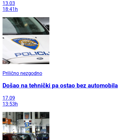
13.03
18:41h
Prilično nezgodno
Došao na tehnički pa ostao bez automobila
17.09
13:53h