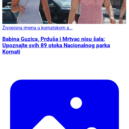
Živopisna imena u kornatskom a...
Babina Guzica, Prduša i Mrtvac nisu šala:
Upoznajte svih 89 otoka Nacionalnog parka
Kornati