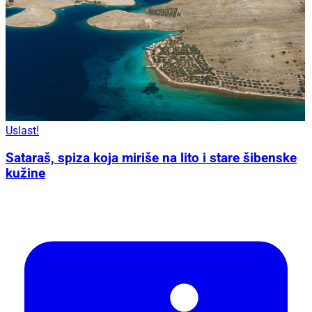
Uslast!
Sataraš, spiza koja miriše na lito i stare šibenske
kužine