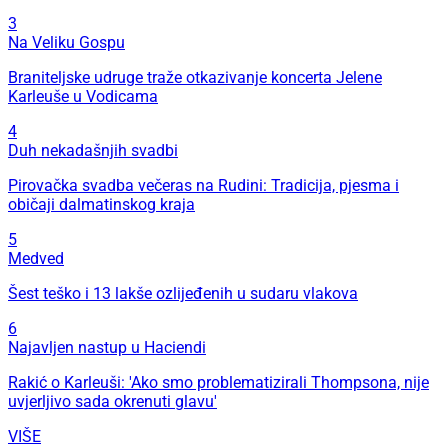
3
Na Veliku Gospu
Braniteljske udruge traže otkazivanje koncerta Jelene
Karleuše u Vodicama
4
Duh nekadašnjih svadbi
Pirovačka svadba večeras na Rudini: Tradicija, pjesma i
običaji dalmatinskog kraja
5
Medved
Šest teško i 13 lakše ozlijeđenih u sudaru vlakova
6
Najavljen nastup u Haciendi
Rakić o Karleuši: 'Ako smo problematizirali Thompsona, nije
uvjerljivo sada okrenuti glavu'
VIŠE