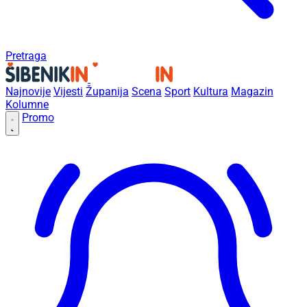
Pretraga
Najnovije
Vijesti
Županija
Scena
Sport
Kultura
Magazin
Kolumne
Promo