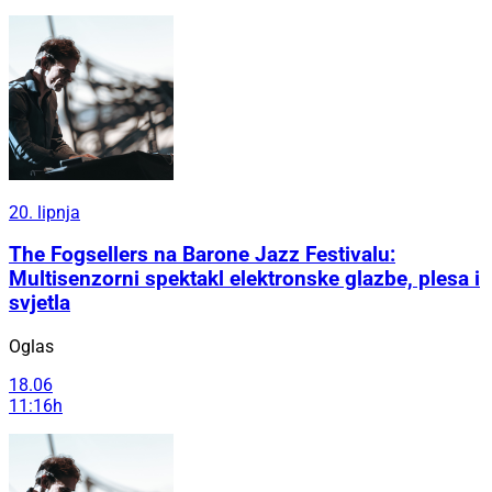
20. lipnja
The Fogsellers na Barone Jazz Festivalu:
Multisenzorni spektakl elektronske glazbe, plesa i
svjetla
Oglas
18.06
11:16h