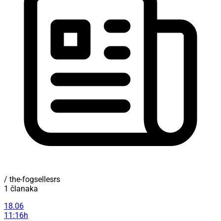
/ the-fogsellesrs
1 članaka
18.06
11:16h