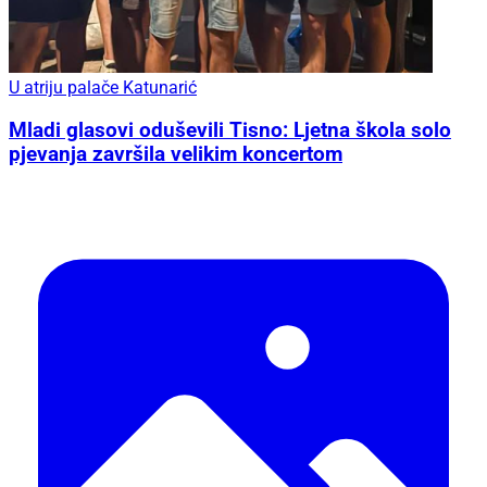
U atriju palače Katunarić
Mladi glasovi oduševili Tisno: Ljetna škola solo
pjevanja završila velikim koncertom