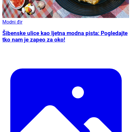
Modni đir
Šibenske ulice kao ljetna modna pista: Pogledajte
tko nam je zapeo za oko!