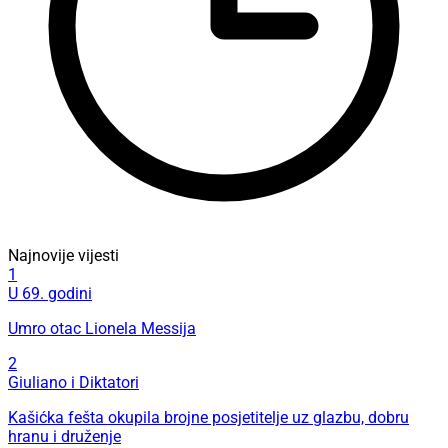
Najnovije vijesti
1
U 69. godini
Umro otac Lionela Messija
2
Giuliano i Diktatori
Kašićka fešta okupila brojne posjetitelje uz glazbu, dobru
hranu i druženje