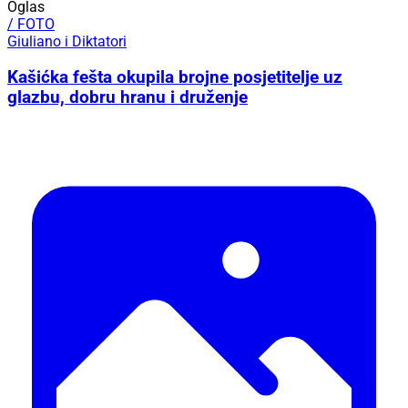
Oglas
/ FOTO
Giuliano i Diktatori
Kašićka fešta okupila brojne posjetitelje uz
glazbu, dobru hranu i druženje