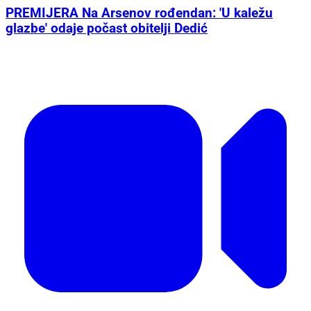
PREMIJERA Na Arsenov rođendan: 'U kaležu
glazbe' odaje počast obitelji Dedić