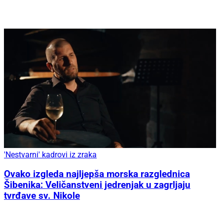
'Nestvarni' kadrovi iz zraka
Ovako izgleda najljepša morska razglednica
Šibenika: Veličanstveni jedrenjak u zagrljaju
tvrđave sv. Nikole