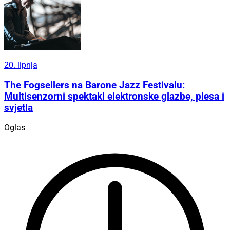
20. lipnja
The Fogsellers na Barone Jazz Festivalu:
Multisenzorni spektakl elektronske glazbe, plesa i
svjetla
Oglas