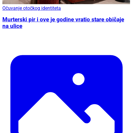
Očuvanje otočkog identiteta
Murterski pir i ove je godine vratio stare običaje
na ulice