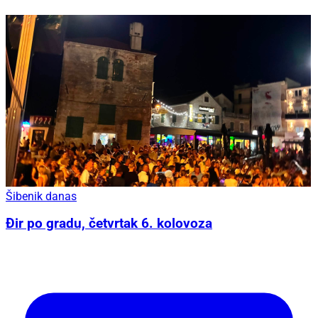
Šibenik danas
Đir po gradu, četvrtak 6. kolovoza