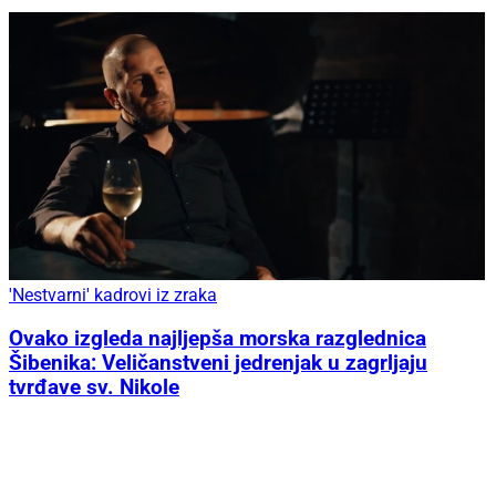
'Nestvarni' kadrovi iz zraka
Ovako izgleda najljepša morska razglednica
Šibenika: Veličanstveni jedrenjak u zagrljaju
tvrđave sv. Nikole