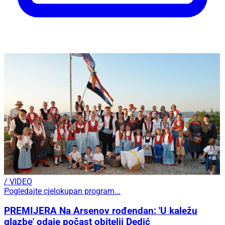
/ VIDEO
Pogledajte cjelokupan program...
PREMIJERA Na Arsenov rođendan: 'U kaležu
glazbe' odaje počast obitelji Dedić