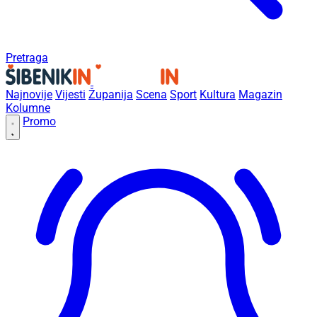
Pretraga
Najnovije
Vijesti
Županija
Scena
Sport
Kultura
Magazin
Kolumne
Promo