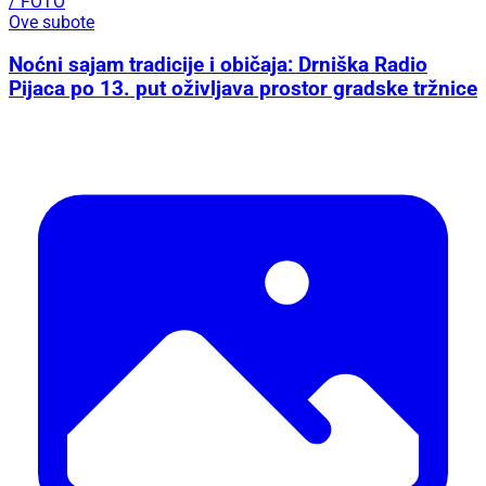
/ FOTO
Ove subote
Noćni sajam tradicije i običaja: Drniška Radio
Pijaca po 13. put oživljava prostor gradske tržnice