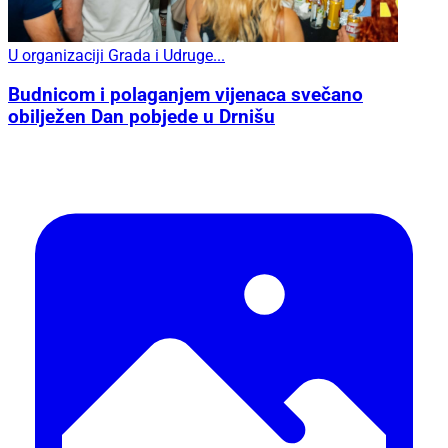
U organizaciji Grada i Udruge...
Budnicom i polaganjem vijenaca svečano
obilježen Dan pobjede u Drnišu