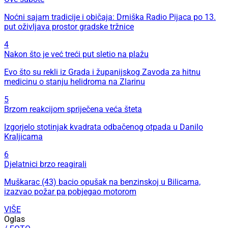
Noćni sajam tradicije i običaja: Drniška Radio Pijaca po 13.
put oživljava prostor gradske tržnice
4
Nakon što je već treći put sletio na plažu
Evo što su rekli iz Grada i županijskog Zavoda za hitnu
medicinu o stanju helidroma na Zlarinu
5
Brzom reakcijom spriječena veća šteta
Izgorjelo stotinjak kvadrata odbačenog otpada u Danilo
Kraljicama
6
Djelatnici brzo reagirali
Muškarac (43) bacio opušak na benzinskoj u Bilicama,
izazvao požar pa pobjegao motorom
VIŠE
Oglas