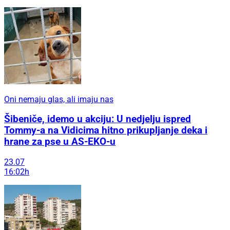
Oni nemaju glas, ali imaju nas
Šibeniče, idemo u akciju: U nedjelju ispred
Tommy-a na Vidicima hitno prikupljanje deka i
hrane za pse u AS-EKO-u
23.07
16:02h