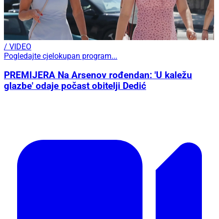
/ VIDEO
Pogledajte cjelokupan program...
PREMIJERA Na Arsenov rođendan: 'U kaležu
glazbe' odaje počast obitelji Dedić