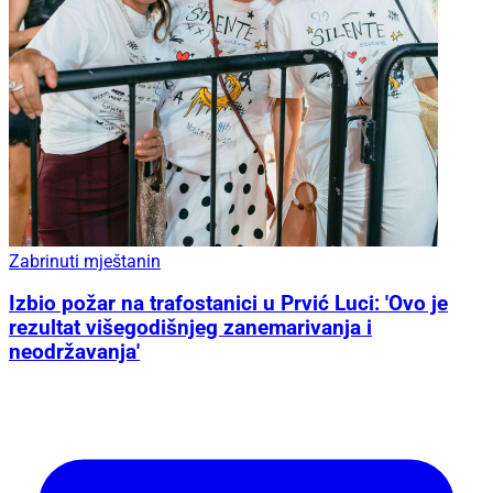
Zabrinuti mještanin
Izbio požar na trafostanici u Prvić Luci: 'Ovo je
rezultat višegodišnjeg zanemarivanja i
neodržavanja'