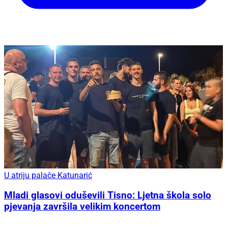
U atriju palače Katunarić
Mladi glasovi oduševili Tisno: Ljetna škola solo
pjevanja završila velikim koncertom