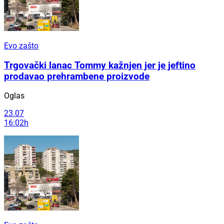
Evo zašto
Trgovački lanac Tommy kažnjen jer je jeftino
prodavao prehrambene proizvode
Oglas
23.07
16:02h