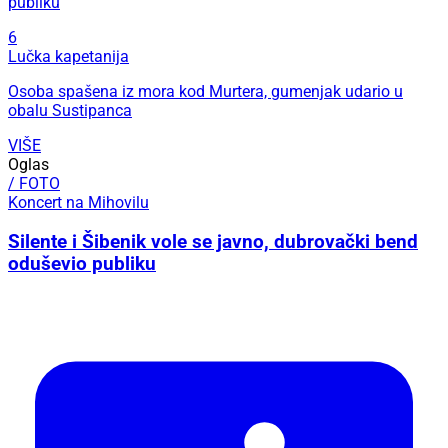
publiku
6
Lučka kapetanija
Osoba spašena iz mora kod Murtera, gumenjak udario u
obalu Sustipanca
VIŠE
Oglas
/ FOTO
Koncert na Mihovilu
Silente i Šibenik vole se javno, dubrovački bend
oduševio publiku