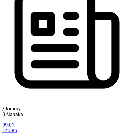
/ tommy
3 članaka
09.01
14:58h