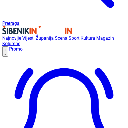
Pretraga
Najnovije
Vijesti
Županija
Scena
Sport
Kultura
Magazin
Kolumne
Promo