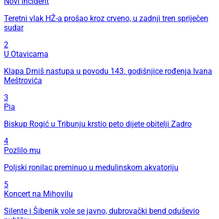
Novi incident
Teretni vlak HŽ-a prošao kroz crveno, u zadnji tren spriječen
sudar
2
U Otavicama
Klapa Drniš nastupa u povodu 143. godišnjice rođenja Ivana
Meštrovića
3
Pia
Biskup Rogić u Tribunju krstio peto dijete obitelji Zadro
4
Pozlilo mu
Poljski ronilac preminuo u medulinskom akvatoriju
5
Koncert na Mihovilu
Silente i Šibenik vole se javno, dubrovački bend oduševio