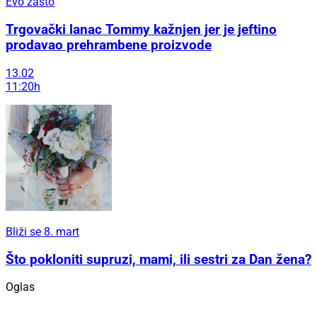
Evo zašto
Trgovački lanac Tommy kažnjen jer je jeftino
prodavao prehrambene proizvode
13.02
11:20h
Bliži se 8. mart
Što pokloniti supruzi, mami, ili sestri za Dan žena?
Oglas