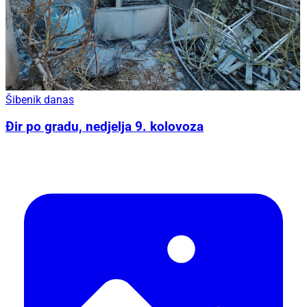
Šibenik danas
Đir po gradu, nedjelja 9. kolovoza