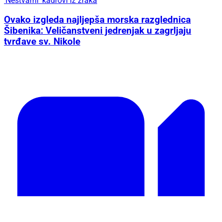
'Nestvarni' kadrovi iz zraka
Ovako izgleda najljepša morska razglednica
Šibenika: Veličanstveni jedrenjak u zagrljaju
tvrđave sv. Nikole