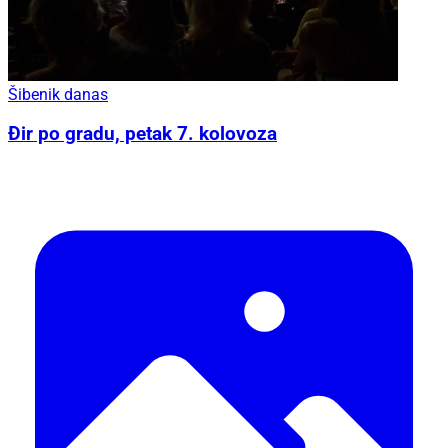
Šibenik danas
Đir po gradu, petak 7. kolovoza