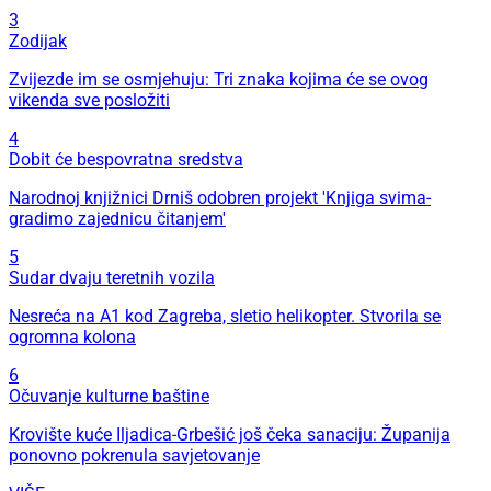
3
Zodijak
Zvijezde im se osmjehuju: Tri znaka kojima će se ovog
vikenda sve posložiti
4
Dobit će bespovratna sredstva
Narodnoj knjižnici Drniš odobren projekt 'Knjiga svima-
gradimo zajednicu čitanjem'
5
Sudar dvaju teretnih vozila
Nesreća na A1 kod Zagreba, sletio helikopter. Stvorila se
ogromna kolona
6
Očuvanje kulturne baštine
Krovište kuće Iljadica-Grbešić još čeka sanaciju: Županija
ponovno pokrenula savjetovanje