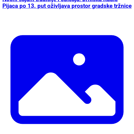
Pijaca po 13. put oživljava prostor gradske tržnice