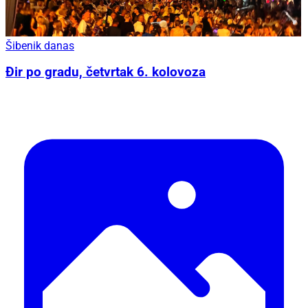
Šibenik danas
Đir po gradu, četvrtak 6. kolovoza