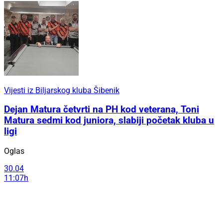
Vijesti iz Biljarskog kluba Šibenik
Dejan Matura četvrti na PH kod veterana, Toni
Matura sedmi kod juniora, slabiji početak kluba u
ligi
Oglas
30.04
11:07h