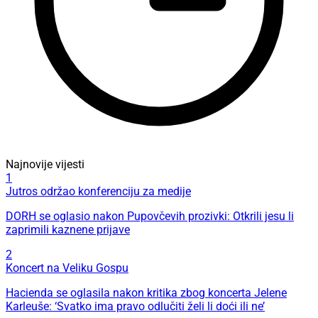
Najnovije vijesti
1
Jutros održao konferenciju za medije
DORH se oglasio nakon Pupovčevih prozivki: Otkrili jesu li
zaprimili kaznene prijave
2
Koncert na Veliku Gospu
Hacienda se oglasila nakon kritika zbog koncerta Jelene
Karleuše: ‘Svatko ima pravo odlučiti želi li doći ili ne’