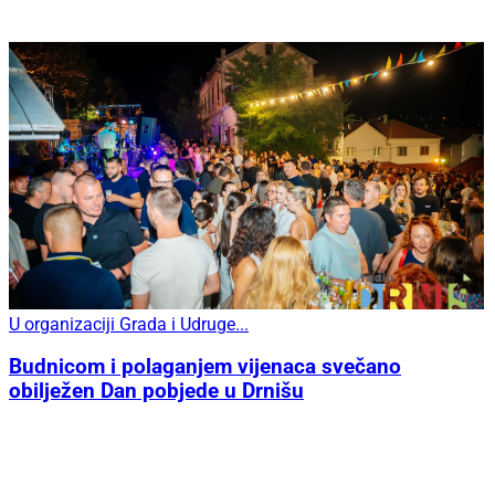
U organizaciji Grada i Udruge...
Budnicom i polaganjem vijenaca svečano
obilježen Dan pobjede u Drnišu