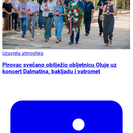
Uzavrela atmosfera
Pirovac svečano obilježio obljetnicu Oluje uz
koncert Dalmatina, bakljadu i vatromet