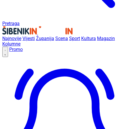
Pretraga
Najnovije
Vijesti
Županija
Scena
Sport
Kultura
Magazin
Kolumne
Promo