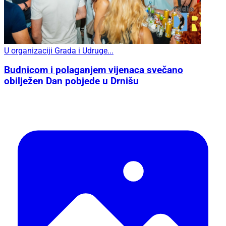
U organizaciji Grada i Udruge...
Budnicom i polaganjem vijenaca svečano
obilježen Dan pobjede u Drnišu