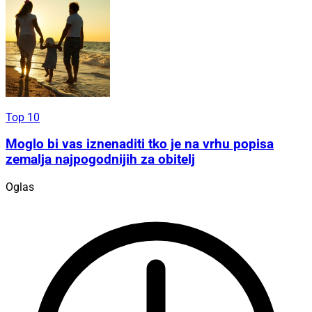
Top 10
Moglo bi vas iznenaditi tko je na vrhu popisa
zemalja najpogodnijih za obitelj
Oglas