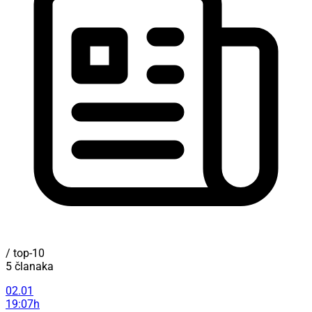
/ top-10
5 članaka
02.01
19:07h