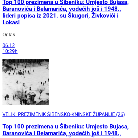
Top 100 prezimena u Šibeniku: Umjesto Bujasa,
Baranovića i Belamarića, vodećih još i 1948.,
lideri popisa iz 2021. su Škugori, Živkovići i
Lokasi
Oglas
06.12
10:29h
VELIKI PREZIMENIK ŠIBENSKO-KNINSKE ŽUPANIJE (26)
Top 100 prezimena u Šibeniku: Umjesto Bujasa,
Baranovića i Belamarića, vodećih još i 1948.,