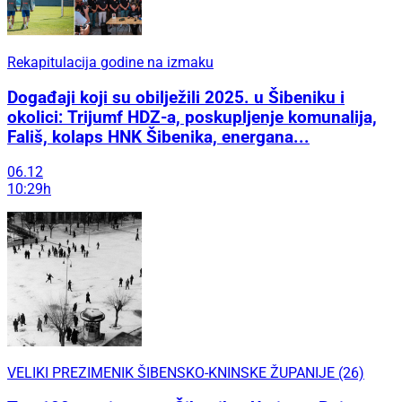
Rekapitulacija godine na izmaku
Događaji koji su obilježili 2025. u Šibeniku i
okolici: Trijumf HDZ-a, poskupljenje komunalija,
Fališ, kolaps HNK Šibenika, energana...
06.12
10:29h
VELIKI PREZIMENIK ŠIBENSKO-KNINSKE ŽUPANIJE (26)