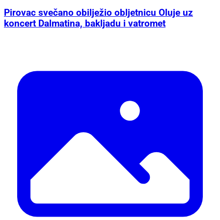
Pirovac svečano obilježio obljetnicu Oluje uz
koncert Dalmatina, bakljadu i vatromet