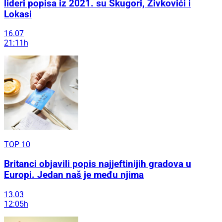
lideri popisa iz 2021. su Škugori, Živkovići i
Lokasi
16.07
21:11h
TOP 10
Britanci objavili popis najjeftinijih gradova u
Europi. Jedan naš je među njima
13.03
12:05h