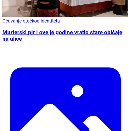
Očuvanje otočkog identiteta
Murterski pir i ove je godine vratio stare običaje
na ulice