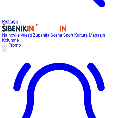
Pretraga
Najnovije
Vijesti
Županija
Scena
Sport
Kultura
Magazin
Kolumne
Promo