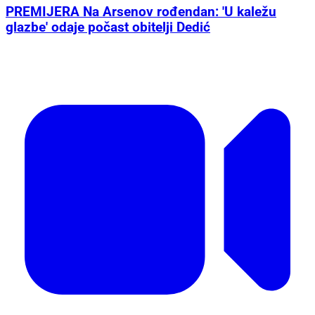
PREMIJERA Na Arsenov rođendan: 'U kaležu
glazbe' odaje počast obitelji Dedić