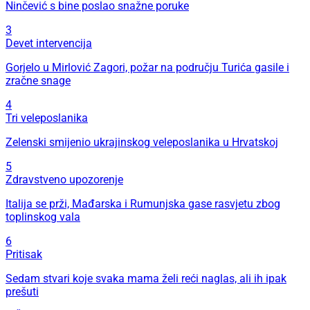
Ninčević s bine poslao snažne poruke
3
Devet intervencija
Gorjelo u Mirlović Zagori, požar na području Turića gasile i
zračne snage
4
Tri veleposlanika
Zelenski smijenio ukrajinskog veleposlanika u Hrvatskoj
5
Zdravstveno upozorenje
Italija se prži, Mađarska i Rumunjska gase rasvjetu zbog
toplinskog vala
6
Pritisak
Sedam stvari koje svaka mama želi reći naglas, ali ih ipak
prešuti