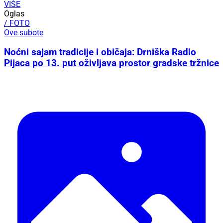
VIŠE
Oglas
/ FOTO
Ove subote
Noćni sajam tradicije i običaja: Drniška Radio
Pijaca po 13. put oživljava prostor gradske tržnice