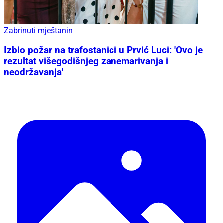
Zabrinuti mještanin
Izbio požar na trafostanici u Prvić Luci: 'Ovo je
rezultat višegodišnjeg zanemarivanja i
neodržavanja'