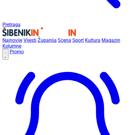
Pretraga
Najnovije
Vijesti
Županija
Scena
Sport
Kultura
Magazin
Kolumne
Promo