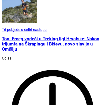
Tri pobjede u četiri nastupa
Toni Erceg vodeći u Treking ligi Hrvatske: Nakon
trijumfa na Škrapingu i Biševu, novo slavlje u
Omišlju
Oglas