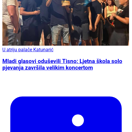
U atriju palače Katunarić
Mladi glasovi oduševili Tisno: Ljetna škola solo
pjevanja završila velikim koncertom