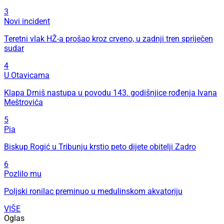
3
Novi incident
Teretni vlak HŽ-a prošao kroz crveno, u zadnji tren spriječen
sudar
4
U Otavicama
Klapa Drniš nastupa u povodu 143. godišnjice rođenja Ivana
Meštrovića
5
Pia
Biskup Rogić u Tribunju krstio peto dijete obitelji Zadro
6
Pozlilo mu
Poljski ronilac preminuo u medulinskom akvatoriju
VIŠE
Oglas