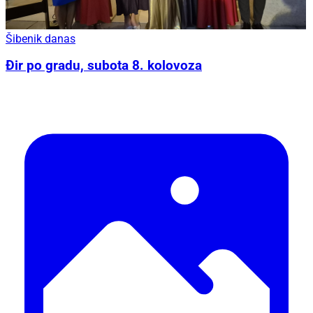
Šibenik danas
Đir po gradu, subota 8. kolovoza