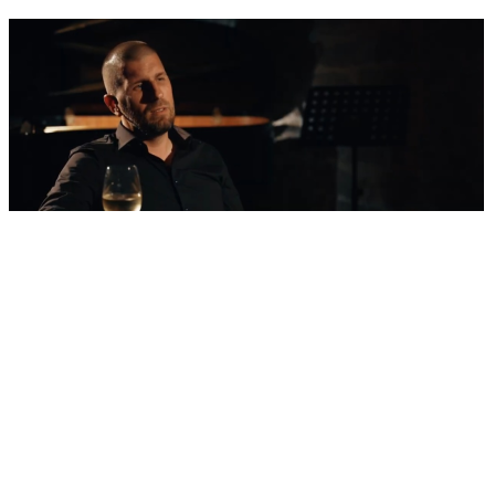
'Nestvarni' kadrovi iz zraka
Ovako izgleda najljepša morska razglednica
Šibenika: Veličanstveni jedrenjak u zagrljaju
tvrđave sv. Nikole