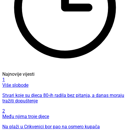
Najnovije vijesti
1
Više slobode
Stvari koje su djeca 80-ih radila bez pitanja, a danas moraju
tražiti dopuštenje
2
Među njima troje djece
Na plaži u Crikvenici bor pao na osmero kupača