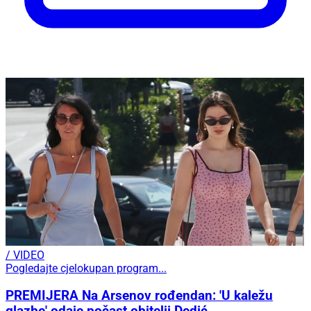
/ VIDEO
Pogledajte cjelokupan program...
PREMIJERA Na Arsenov rođendan: 'U kaležu
glazbe' odaje počast obitelji Dedić