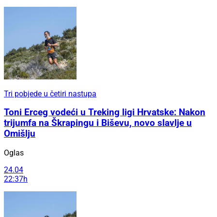
Tri pobjede u četiri nastupa
Toni Erceg vodeći u Treking ligi Hrvatske: Nakon
trijumfa na Škrapingu i Biševu, novo slavlje u
Omišlju
Oglas
24.04
22:37h