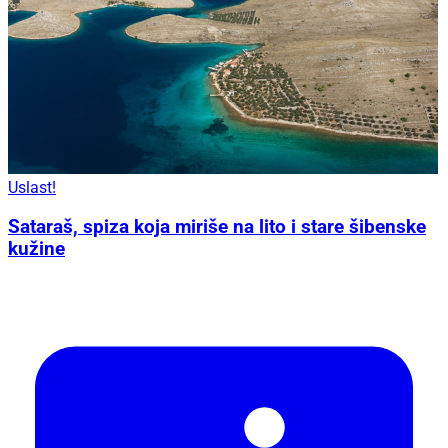
Uslast!
Sataraš, spiza koja miriše na lito i stare šibenske
kužine