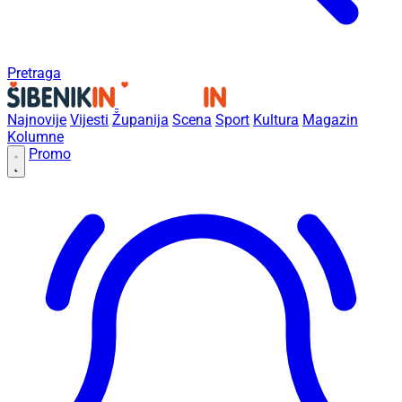
Pretraga
Najnovije
Vijesti
Županija
Scena
Sport
Kultura
Magazin
Kolumne
Promo