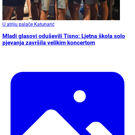
U atriju palače Katunarić
Mladi glasovi oduševili Tisno: Ljetna škola solo
pjevanja završila velikim koncertom