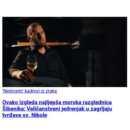
'Nestvarni' kadrovi iz zraka
Ovako izgleda najljepša morska razglednica
Šibenika: Veličanstveni jedrenjak u zagrljaju
tvrđave sv. Nikole