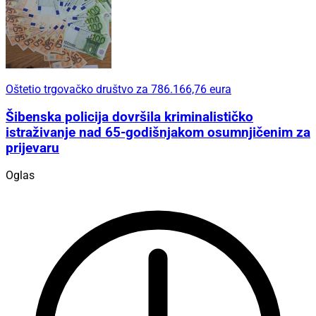
Oštetio trgovačko društvo za 786.166,76 eura
Šibenska policija dovršila kriminalističko
istraživanje nad 65-godišnjakom osumnjičenim za
prijevaru
Oglas