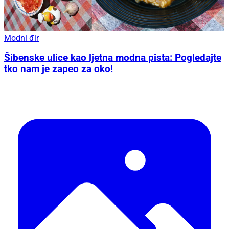
Modni đir
Šibenske ulice kao ljetna modna pista: Pogledajte
tko nam je zapeo za oko!