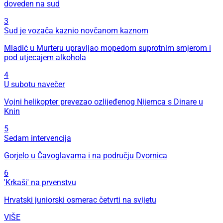
doveden na sud
3
Sud je vozača kaznio novčanom kaznom
Mladić u Murteru upravljao mopedom suprotnim smjerom i
pod utjecajem alkohola
4
U subotu navečer
Vojni helikopter prevezao ozlijeđenog Nijemca s Dinare u
Knin
5
Sedam intervencija
Gorjelo u Čavoglavama i na području Dvornica
6
'Krkaši' na prvenstvu
Hrvatski juniorski osmerac četvrti na svijetu
VIŠE