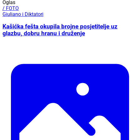
Oglas
/ FOTO
Giuliano i Diktatori
Kašićka fešta okupila brojne posjetitelje uz
glazbu, dobru hranu i druženje