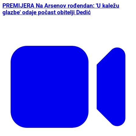
PREMIJERA Na Arsenov rođendan: 'U kaležu
glazbe' odaje počast obitelji Dedić