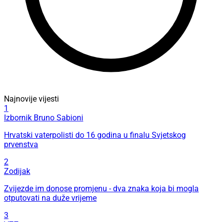
Najnovije vijesti
1
Izbornik Bruno Sabioni
Hrvatski vaterpolisti do 16 godina u finalu Svjetskog
prvenstva
2
Zodijak
Zvijezde im donose promjenu - dva znaka koja bi mogla
otputovati na duže vrijeme
3