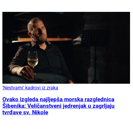
'Nestvarni' kadrovi iz zraka
Ovako izgleda najljepša morska razglednica
Šibenika: Veličanstveni jedrenjak u zagrljaju
tvrđave sv. Nikole