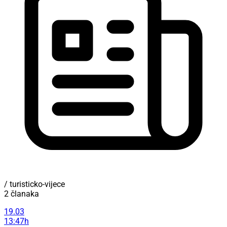
/ turisticko-vijece
2 članaka
19.03
13:47h