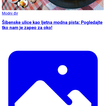
Modni đir
Šibenske ulice kao ljetna modna pista: Pogledajte
tko nam je zapeo za oko!