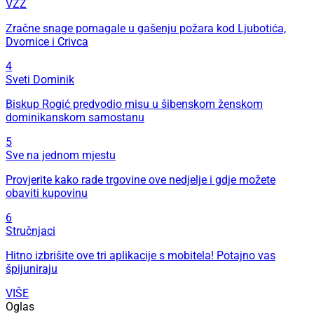
VZZ
Zračne snage pomagale u gašenju požara kod Ljubotića,
Dvornice i Crivca
4
Sveti Dominik
Biskup Rogić predvodio misu u šibenskom ženskom
dominikanskom samostanu
5
Sve na jednom mjestu
Provjerite kako rade trgovine ove nedjelje i gdje možete
obaviti kupovinu
6
Stručnjaci
Hitno izbrišite ove tri aplikacije s mobitela! Potajno vas
špijuniraju
VIŠE
Oglas