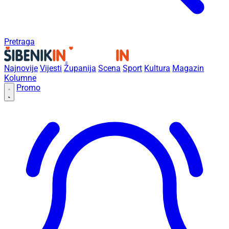
Pretraga
Najnovije
Vijesti
Županija
Scena
Sport
Kultura
Magazin
Kolumne
Promo