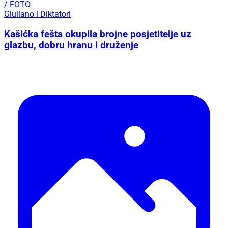
/ FOTO
Giuliano i Diktatori
Kašićka fešta okupila brojne posjetitelje uz
glazbu, dobru hranu i druženje