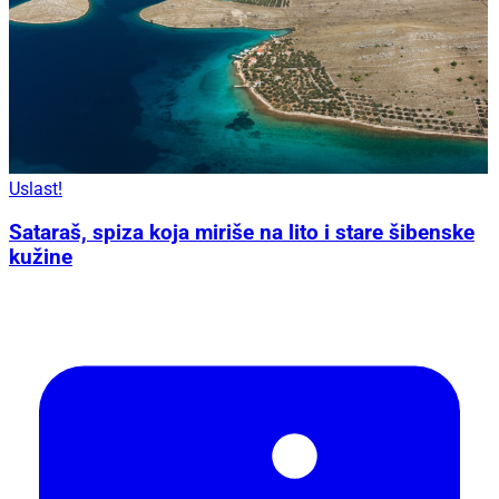
Uslast!
Sataraš, spiza koja miriše na lito i stare šibenske
kužine