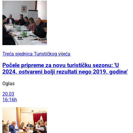
Treća sjednica Turističkog vijeća
Počele pripreme za novu turističku sezonu: 'U
2024. ostvareni bolji rezultati nego 2019. godine'
Oglas
20.03
16:16h