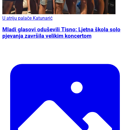
U atriju palače Katunarić
Mladi glasovi oduševili Tisno: Ljetna škola solo
pjevanja završila velikim koncertom