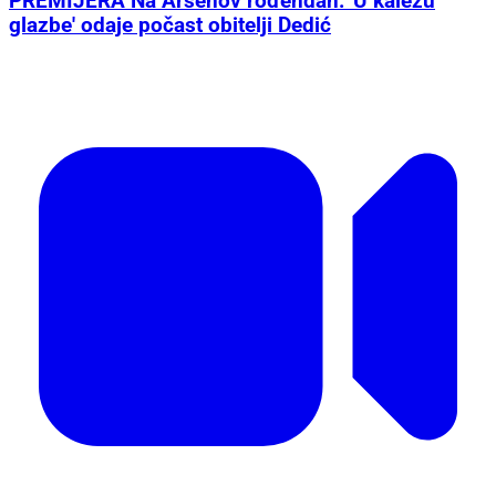
PREMIJERA Na Arsenov rođendan: 'U kaležu
glazbe' odaje počast obitelji Dedić