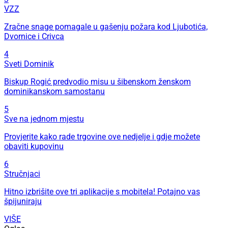
VZZ
Zračne snage pomagale u gašenju požara kod Ljubotića,
Dvornice i Crivca
4
Sveti Dominik
Biskup Rogić predvodio misu u šibenskom ženskom
dominikanskom samostanu
5
Sve na jednom mjestu
Provjerite kako rade trgovine ove nedjelje i gdje možete
obaviti kupovinu
6
Stručnjaci
Hitno izbrišite ove tri aplikacije s mobitela! Potajno vas
špijuniraju
VIŠE