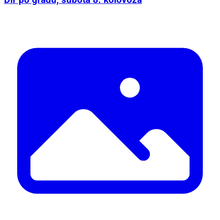
Đir po gradu, subota 8. kolovoza