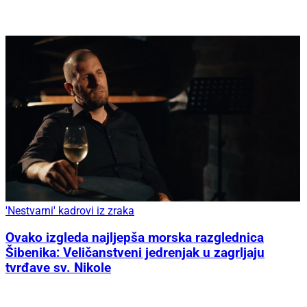
'Nestvarni' kadrovi iz zraka
Ovako izgleda najljepša morska razglednica
Šibenika: Veličanstveni jedrenjak u zagrljaju
tvrđave sv. Nikole