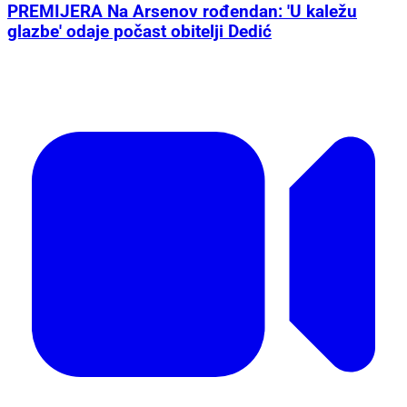
PREMIJERA Na Arsenov rođendan: 'U kaležu
glazbe' odaje počast obitelji Dedić