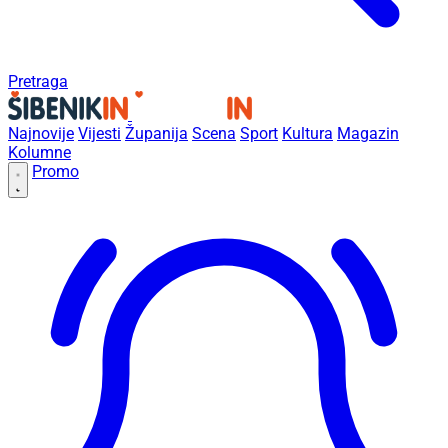
Pretraga
Najnovije
Vijesti
Županija
Scena
Sport
Kultura
Magazin
Kolumne
Promo