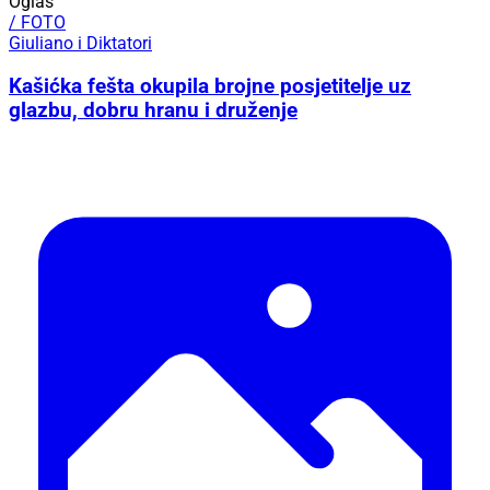
Oglas
/ FOTO
Giuliano i Diktatori
Kašićka fešta okupila brojne posjetitelje uz
glazbu, dobru hranu i druženje