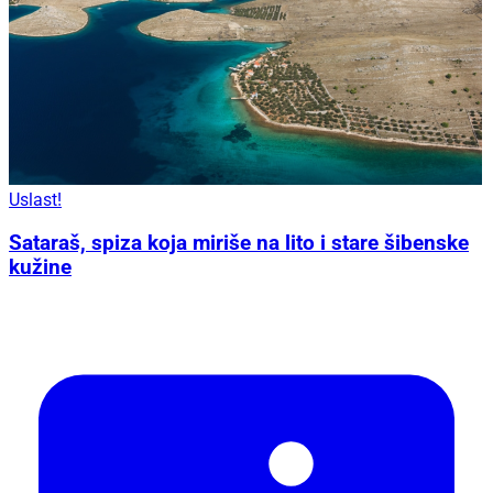
Uslast!
Sataraš, spiza koja miriše na lito i stare šibenske
kužine