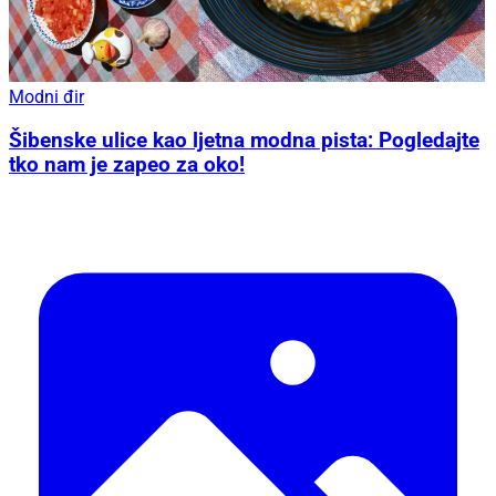
Modni đir
Šibenske ulice kao ljetna modna pista: Pogledajte
tko nam je zapeo za oko!