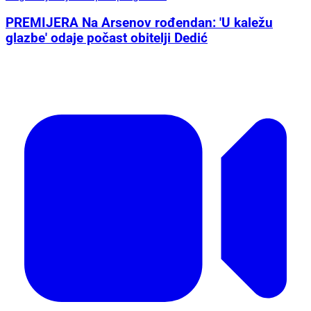
PREMIJERA Na Arsenov rođendan: 'U kaležu
glazbe' odaje počast obitelji Dedić