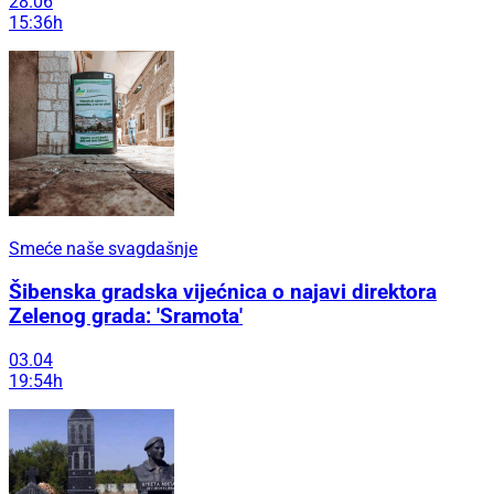
28.06
15:36h
Smeće naše svagdašnje
Šibenska gradska vijećnica o najavi direktora
Zelenog grada: 'Sramota'
03.04
19:54h