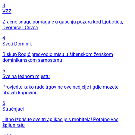
3
VZZ
Zračne snage pomagale u gašenju požara kod Ljubotića,
Dvornice i Crivca
4
Sveti Dominik
Biskup Rogić predvodio misu u šibenskom ženskom
dominikanskom samostanu
5
Sve na jednom mjestu
Provjerite kako rade trgovine ove nedjelje i gdje možete
obaviti kupovinu
6
Stručnjaci
Hitno izbrišite ove tri aplikacije s mobitela! Potajno vas
špijuniraju