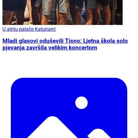
U atriju palače Katunarić
Mladi glasovi oduševili Tisno: Ljetna škola solo
pjevanja završila velikim koncertom