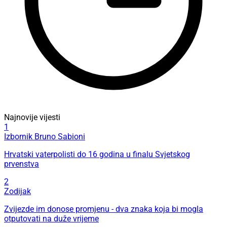
Najnovije vijesti
1
Izbornik Bruno Sabioni
Hrvatski vaterpolisti do 16 godina u finalu Svjetskog
prvenstva
2
Zodijak
Zvijezde im donose promjenu - dva znaka koja bi mogla
otputovati na duže vrijeme