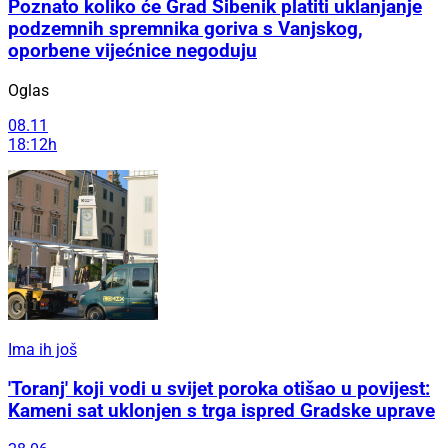
Poznato koliko će Grad Šibenik platiti uklanjanje
podzemnih spremnika goriva s Vanjskog,
oporbene vijećnice negoduju
Oglas
08.11
18:12h
Ima ih još
'Toranj' koji vodi u svijet poroka otišao u povijest:
Kameni sat uklonjen s trga ispred Gradske uprave