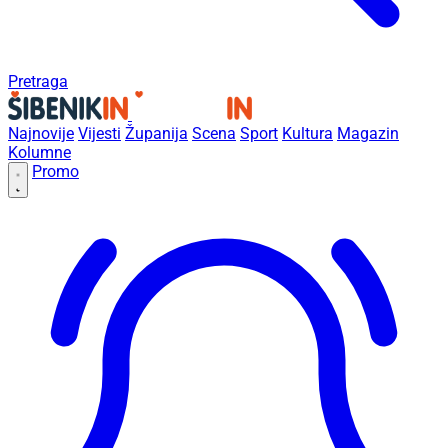
Pretraga
Najnovije
Vijesti
Županija
Scena
Sport
Kultura
Magazin
Kolumne
Promo