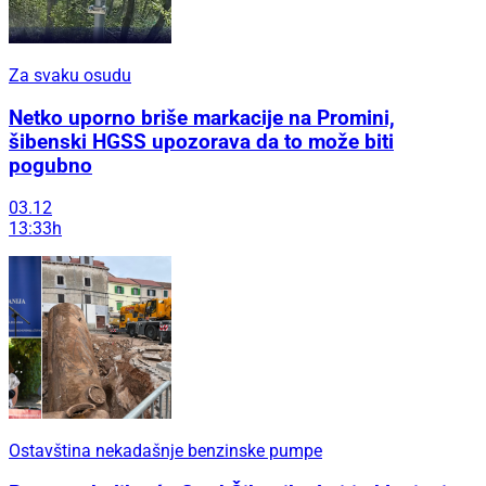
Za svaku osudu
Netko uporno briše markacije na Promini,
šibenski HGSS upozorava da to može biti
pogubno
03.12
13:33h
Ostavština nekadašnje benzinske pumpe