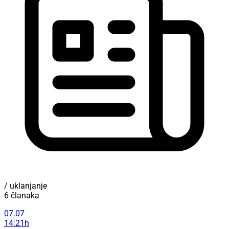
/ uklanjanje
6 članaka
07.07
14:21h