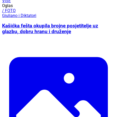
VIŠE
Oglas
/ FOTO
Giuliano i Diktatori
Kašićka fešta okupila brojne posjetitelje uz
glazbu, dobru hranu i druženje