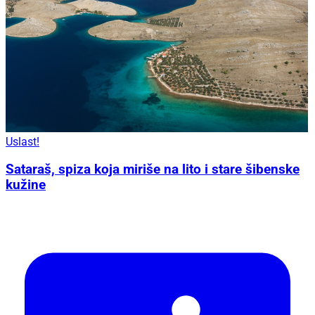
Uslast!
Sataraš, spiza koja miriše na lito i stare šibenske
kužine