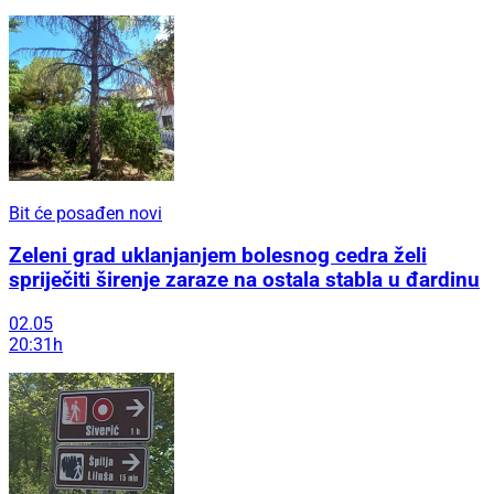
Bit će posađen novi
Zeleni grad uklanjanjem bolesnog cedra želi
spriječiti širenje zaraze na ostala stabla u đardinu
02.05
20:31h