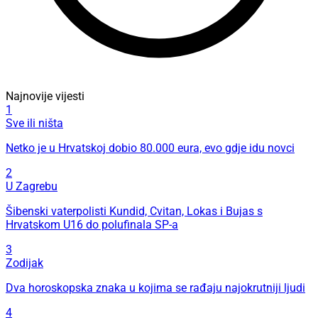
Najnovije vijesti
1
Sve ili ništa
Netko je u Hrvatskoj dobio 80.000 eura, evo gdje idu novci
2
U Zagrebu
Šibenski vaterpolisti Kundid, Cvitan, Lokas i Bujas s
Hrvatskom U16 do polufinala SP-a
3
Zodijak
Dva horoskopska znaka u kojima se rađaju najokrutniji ljudi
4