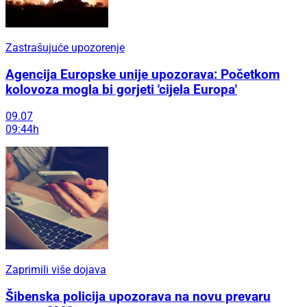
Zastrašujuće upozorenje
Agencija Europske unije upozorava: Početkom
kolovoza mogla bi gorjeti 'cijela Europa'
09.07
09:44h
Zaprimili više dojava
Šibenska policija upozorava na novu prevaru