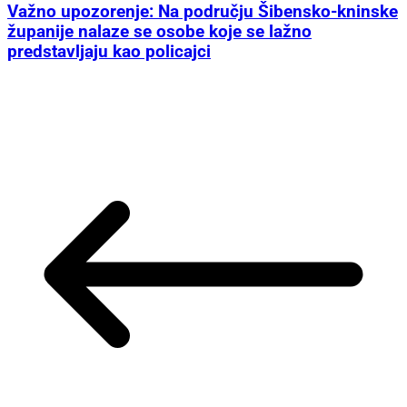
Važno upozorenje: Na području Šibensko-kninske
županije nalaze se osobe koje se lažno
predstavljaju kao policajci