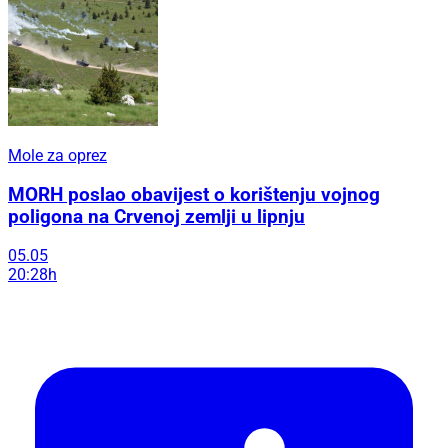
Mole za oprez
MORH poslao obavijest o korištenju vojnog
poligona na Crvenoj zemlji u lipnju
05.05
20:28h