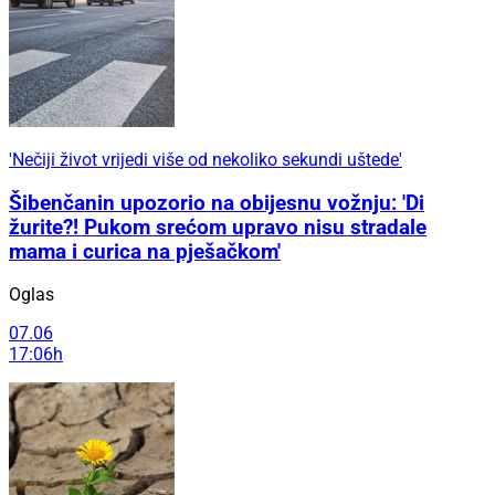
'Nečiji život vrijedi više od nekoliko sekundi uštede'
Šibenčanin upozorio na obijesnu vožnju: 'Di
žurite?! Pukom srećom upravo nisu stradale
mama i curica na pješačkom'
Oglas
07.06
17:06h