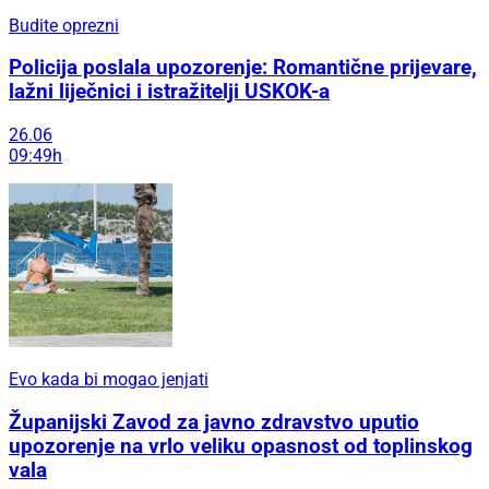
Budite oprezni
Policija poslala upozorenje: Romantične prijevare,
lažni liječnici i istražitelji USKOK-a
26.06
09:49h
Evo kada bi mogao jenjati
Županijski Zavod za javno zdravstvo uputio
upozorenje na vrlo veliku opasnost od toplinskog
vala