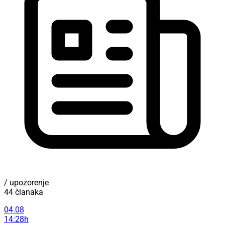
/ upozorenje
44 članaka
04.08
14:28h