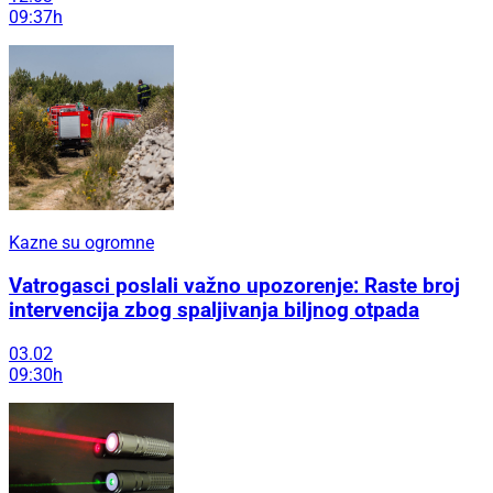
09:37h
Kazne su ogromne
Vatrogasci poslali važno upozorenje: Raste broj
intervencija zbog spaljivanja biljnog otpada
03.02
09:30h