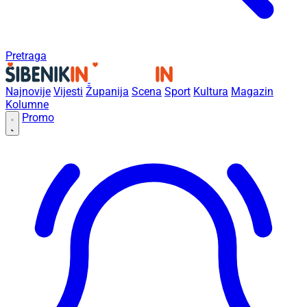
Pretraga
Najnovije
Vijesti
Županija
Scena
Sport
Kultura
Magazin
Kolumne
Promo