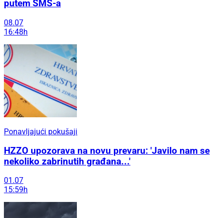
putem SMS-a
08.07
16:48h
Ponavljajući pokušaji
HZZO upozorava na novu prevaru: 'Javilo nam se
nekoliko zabrinutih građana...'
01.07
15:59h