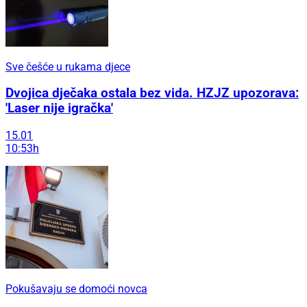
Sve češće u rukama djece
Dvojica dječaka ostala bez vida. HZJZ upozorava:
'Laser nije igračka'
15.01
10:53h
Pokušavaju se domoći novca