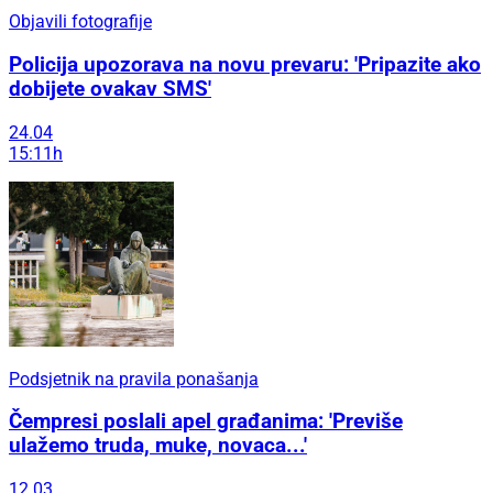
Objavili fotografije
Policija upozorava na novu prevaru: 'Pripazite ako
dobijete ovakav SMS'
24.04
15:11h
Podsjetnik na pravila ponašanja
Čempresi poslali apel građanima: 'Previše
ulažemo truda, muke, novaca...'
12.03