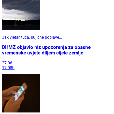
Jak vjetar, tuča, bujične poplave...
DHMZ objavio niz upozorenja za opasne
vremenske uvjete diljem cijele zemlje
27.06
17:08h