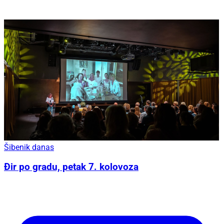
Šibenik danas
Đir po gradu, petak 7. kolovoza