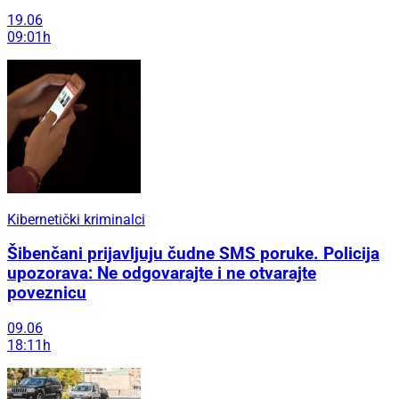
19.06
09:01h
Kibernetički kriminalci
Šibenčani prijavljuju čudne SMS poruke. Policija
upozorava: Ne odgovarajte i ne otvarajte
poveznicu
09.06
18:11h