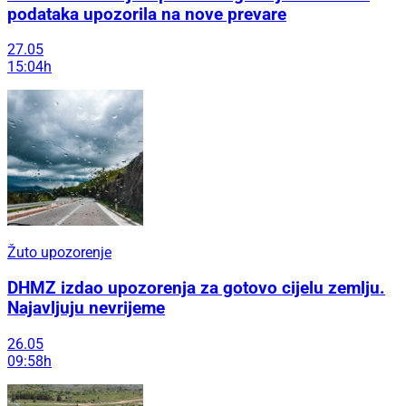
podataka upozorila na nove prevare
27.05
15:04h
Žuto upozorenje
DHMZ izdao upozorenja za gotovo cijelu zemlju.
Najavljuju nevrijeme
26.05
09:58h