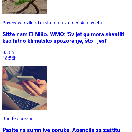
Povećava rizik od ekstremnih vremenskih uvjeta
Stiže nam El Niño. WMO: 'Svijet ga mora shvatiti
kao hitno klimatsko upozorenje, što i jest'
05.06
18:56h
Budite oprezni
Pazite na sumnjive poruke: Agencija za zaštitu