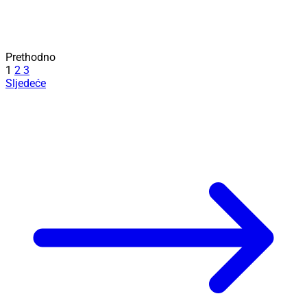
Prethodno
1
2
3
Sljedeće