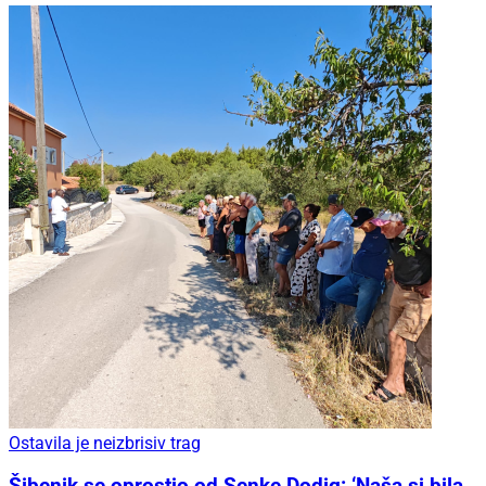
Ostavila je neizbrisiv trag
Šibenik se oprostio od Senke Dodig: ‘Naša si bila