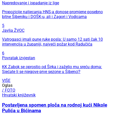
Napredovanje i ispadanje iz lige
Propozicije natjecanja HNS-a donose promjene posebno
bitne Šibeniku i DOŠK-u, ali i Zagori i Vodicama
5
Javlja ŽVOC
Vatrogasci imali pune ruke posla: U samo 12 sati čak 10
intervencija u županiji, najveći požar kod Radučića
6
Povratak izvjestan
KK Zabok se oprostio od Širka i zaželio mu sreću doma:
Sjećate li se njegove prve sezone u Šibenci?
VIŠE
Oglas
/ FOTO
Hrvatski književnik
Postavljena spomen ploča na rodnoj kući Nikole
Pulića u Bićinama