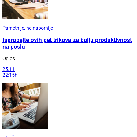
Pametnije, ne napornije
Isprobajte ovih pet trikova za bolju produktivnost
na poslu
Oglas
25.11
22:15h