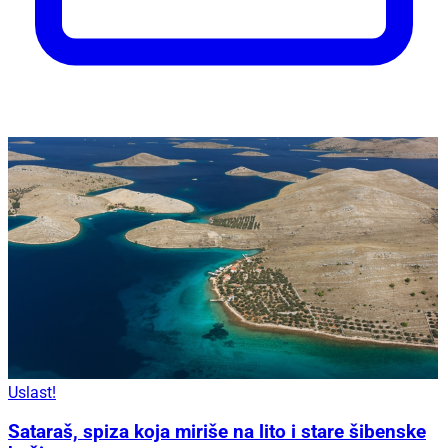
Uslast!
Sataraš, spiza koja miriše na lito i stare šibenske