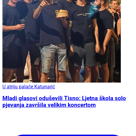
U atriju palače Katunarić
Mladi glasovi oduševili Tisno: Ljetna škola solo
pjevanja završila velikim koncertom