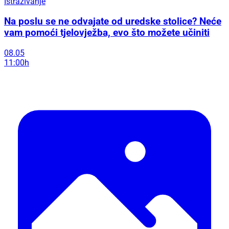
Istraživanje
Na poslu se ne odvajate od uredske stolice? Neće
vam pomoći tjelovježba, evo što možete učiniti
08.05
11:00h