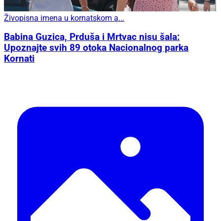
Živopisna imena u kornatskom a...
Babina Guzica, Prduša i Mrtvac nisu šala:
Upoznajte svih 89 otoka Nacionalnog parka
Kornati