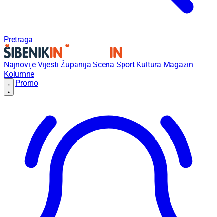
Pretraga
Najnovije
Vijesti
Županija
Scena
Sport
Kultura
Magazin
Kolumne
Promo