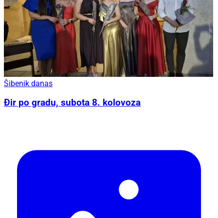
Šibenik danas
Đir po gradu, subota 8. kolovoza