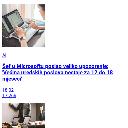
AI
Šef u Microsoftu poslao veliko upozorenje:
'Većina uredskih poslova nestaje za 12 do 18
mjeseci'
18.02
17:26h