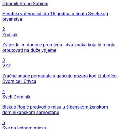
Izbornik Bruno Sabioni
Hrvatski vaterpolisti do 16 godina u finalu Svjetskog
prvenstva
2
Zodijak
Zvijezde im donose promjenu - dva znaka koja bi mogla
otputovati na duže vrijeme
3
VZZ
Zračne snage pomagale u gašenju požara kod Ljubotića,
Dvornice i Crivca
4
Sveti Dominik
Biskup Rogić predvodio misu u šibenskom ženskom
dominikanskom samostanu
5
Sve na jednom mjestu