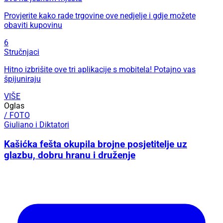
Provjerite kako rade trgovine ove nedjelje i gdje možete
obaviti kupovinu
6
Stručnjaci
Hitno izbrišite ove tri aplikacije s mobitela! Potajno vas
špijuniraju
VIŠE
Oglas
/ FOTO
Giuliano i Diktatori
Kašićka fešta okupila brojne posjetitelje uz
glazbu, dobru hranu i druženje