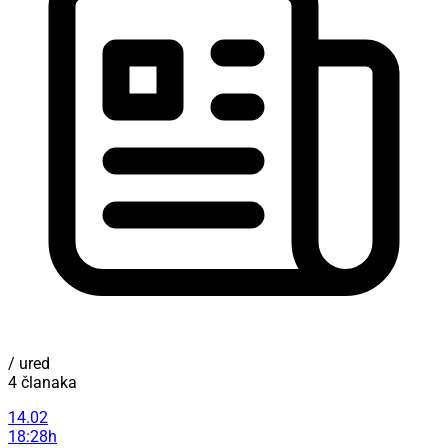
/ ured
4 članaka
14.02
18:28h