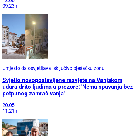
12.06
09:23h
Umjesto da osvjetljava isključivo pješačku zonu
Svjetlo novopostavljene rasvjete na Vanjskom
udara drito ljudima u prozore: 'Nema spavanja bez
potpunog zamračivanja'
20.05
11:21h