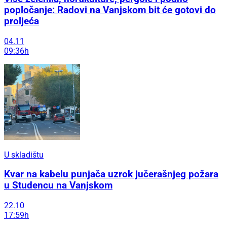
popločanje: Radovi na Vanjskom bit će gotovi do
proljeća
04.11
09:36h
U skladištu
Kvar na kabelu punjača uzrok jučerašnjeg požara
u Studencu na Vanjskom
22.10
17:59h