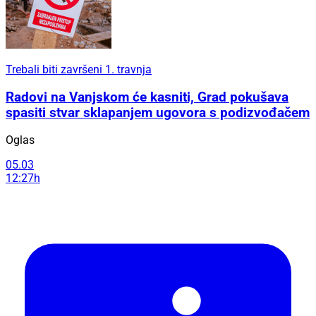
Trebali biti završeni 1. travnja
Radovi na Vanjskom će kasniti, Grad pokušava
spasiti stvar sklapanjem ugovora s podizvođačem
Oglas
05.03
12:27h