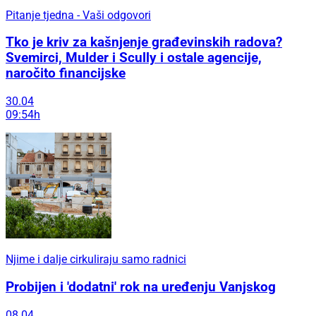
Pitanje tjedna - Vaši odgovori
Tko je kriv za kašnjenje građevinskih radova?
Svemirci, Mulder i Scully i ostale agencije,
naročito financijske
30.04
09:54h
Njime i dalje cirkuliraju samo radnici
Probijen i 'dodatni' rok na uređenju Vanjskog
08.04