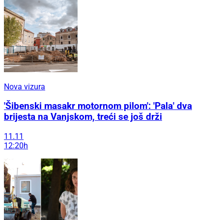
Nova vizura
'Šibenski masakr motornom pilom': 'Pala' dva
brijesta na Vanjskom, treći se još drži
11.11
12:20h