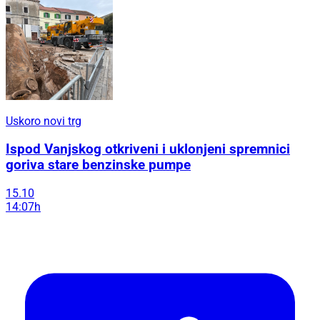
Uskoro novi trg
Ispod Vanjskog otkriveni i uklonjeni spremnici
goriva stare benzinske pumpe
15.10
14:07h