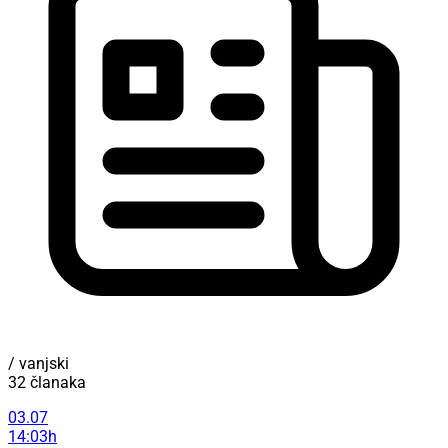
/ vanjski
32 članaka
03.07
14:03h