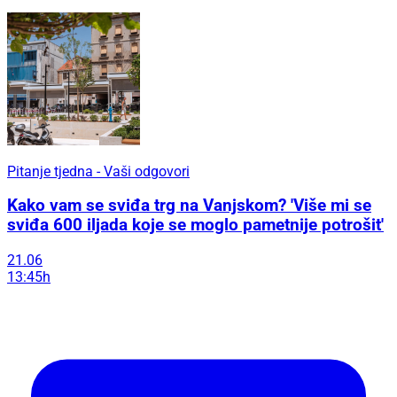
Pitanje tjedna - Vaši odgovori
Kako vam se sviđa trg na Vanjskom? 'Više mi se
sviđa 600 iljada koje se moglo pametnije potrošit'
21.06
13:45h