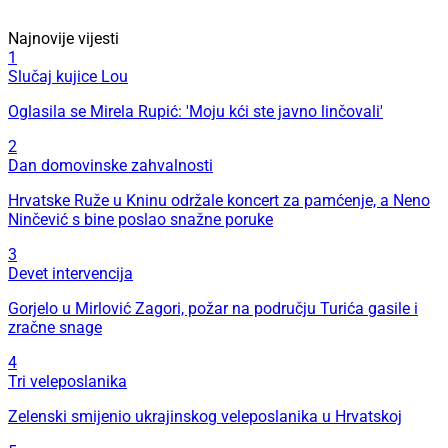
Najnovije vijesti
1
Slučaj kujice Lou
Oglasila se Mirela Rupić: 'Moju kći ste javno linčovali'
2
Dan domovinske zahvalnosti
Hrvatske Ruže u Kninu održale koncert za pamćenje, a Neno
Ninčević s bine poslao snažne poruke
3
Devet intervencija
Gorjelo u Mirlović Zagori, požar na području Turića gasile i
zračne snage
4
Tri veleposlanika
Zelenski smijenio ukrajinskog veleposlanika u Hrvatskoj