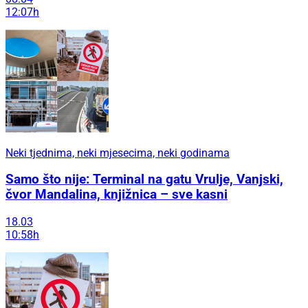
12:07h
Neki tjednima, neki mjesecima, neki godinama
Samo što nije: Terminal na gatu Vrulje, Vanjski,
čvor Mandalina, knjižnica – sve kasni
18.03
10:58h