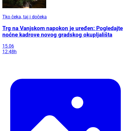
Tko čeka, taj i dočeka
Trg na Vanjskom napokon je uređen: Pogledajte
noćne kadrove novog gradskog okupljališta
15.06
12:48h