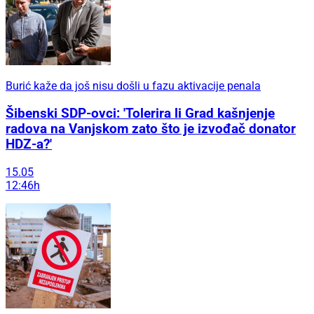
Burić kaže da još nisu došli u fazu aktivacije penala
Šibenski SDP-ovci: 'Tolerira li Grad kašnjenje
radova na Vanjskom zato što je izvođač donator
HDZ-a?'
15.05
12:46h