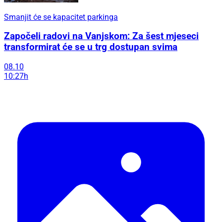
Smanjit će se kapacitet parkinga
Započeli radovi na Vanjskom: Za šest mjeseci
transformirat će se u trg dostupan svima
08.10
10:27h