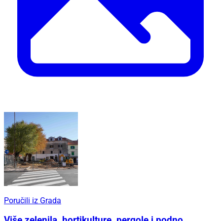
Poručili iz Grada
Više zelenila, hortikulture, pergole i podno