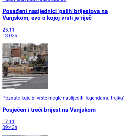
Posađeni nasljednici 'palih' brijestova na
Vanjskom, evo o kojoj vrsti je riječ
25.11
13:02h
Poznato koje bi vrste mogle naslijediti 'legendarnu trojku'
Posječen i treći brijest na Vanjskom
17.11
09:43h