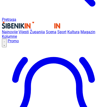
Pretraga
Najnovije
Vijesti
Županija
Scena
Sport
Kultura
Magazin
Kolumne
Promo