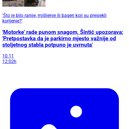
'Što je bilo ranije, mišljenje ili bageri koji su presjekli
korijenje?'
'Motorke' rade punom snagom, Šintić upozorava:
'Pretpostavka da je parkirno mjesto važnije od
stoljetnog stabla potpuno je uvrnuta'
10.11
12:02h