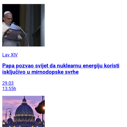
Lav XIV
Papa pozvao svijet da nuklearnu energiju koristi
isključivo u mirnodopske svrhe
29.03
13:55h