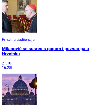
Privatna audijencija
Milanović se susreo s papom i pozvao ga u
Hrvatsku
21.10
16:28h