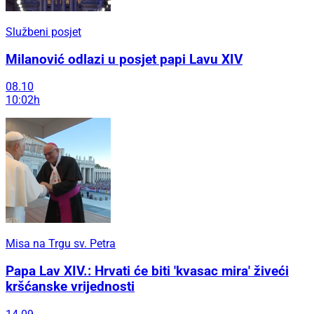
Službeni posjet
Milanović odlazi u posjet papi Lavu XIV
08.10
10:02h
Misa na Trgu sv. Petra
Papa Lav XIV.: Hrvati će biti 'kvasac mira' živeći
kršćanske vrijednosti