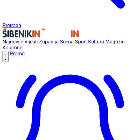
Pretraga
Najnovije
Vijesti
Županija
Scena
Sport
Kultura
Magazin
Kolumne
Promo