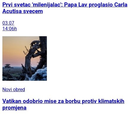
Prvi svetac 'milenijalac': Papa Lav proglasio Carla
Acutisa svecem
03.07
14:06h
Novi obred
Vatikan odobrio mise za borbu protiv klimatskih
promjena