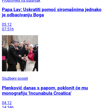
Propovijed na Badnjak
Papa Lav: Uskratiti pomoć siromašnima jednako
je odbacivanju Boga
05.12
07:51h
Službeni posjet
Plenković danas s papom, poklonit će mu
monografiju 'Incunabula Croatica'
04.12
14:34h