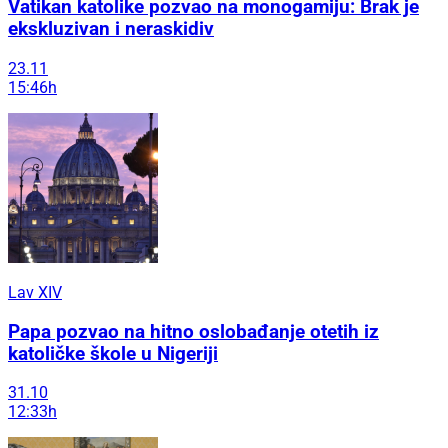
Vatikan katolike pozvao na monogamiju: Brak je
ekskluzivan i neraskidiv
23.11
15:46h
Lav XIV
Papa pozvao na hitno oslobađanje otetih iz
katoličke škole u Nigeriji
31.10
12:33h