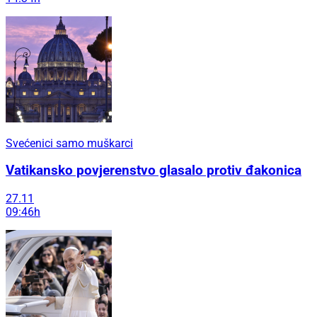
Svećenici samo muškarci
Vatikansko povjerenstvo glasalo protiv đakonica
27.11
09:46h