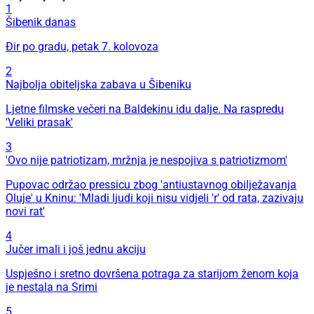
1
Šibenik danas
Đir po gradu, petak 7. kolovoza
2
Najbolja obiteljska zabava u Šibeniku
Ljetne filmske večeri na Baldekinu idu dalje. Na raspredu
'Veliki prasak'
3
'Ovo nije patriotizam, mržnja je nespojiva s patriotizmom'
Pupovac održao pressicu zbog 'antiustavnog obilježavanja
Oluje' u Kninu: 'Mladi ljudi koji nisu vidjeli 'r' od rata, zazivaju
novi rat'
4
Jučer imali i još jednu akciju
Uspješno i sretno dovršena potraga za starijom ženom koja
je nestala na Srimi
5