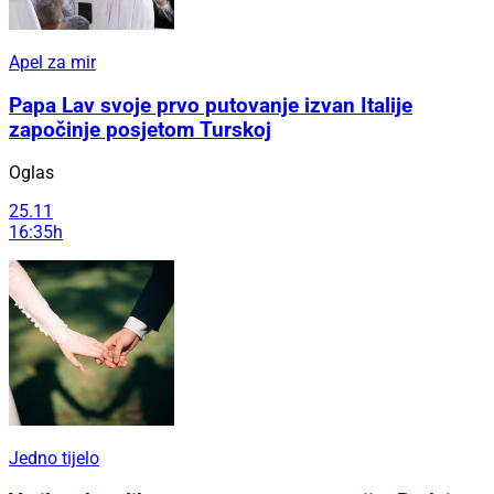
Apel za mir
Papa Lav svoje prvo putovanje izvan Italije
započinje posjetom Turskoj
Oglas
25.11
16:35h
Jedno tijelo