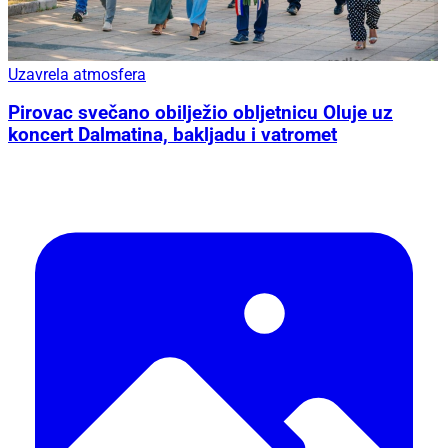
Uzavrela atmosfera
Pirovac svečano obilježio obljetnicu Oluje uz
koncert Dalmatina, bakljadu i vatromet