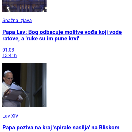
Snažna izjava
Papa Lav: Bog odbacuje molitve vođa koji vode
ratove, a 'ruke su im pune krvi'
01.03
13:41h
Lav XIV
Papa poziva na kraj 'spirale nasilja' na Bliskom