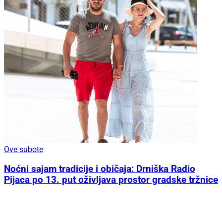
Ove subote
Noćni sajam tradicije i običaja: Drniška Radio
Pijaca po 13. put oživljava prostor gradske tržnice