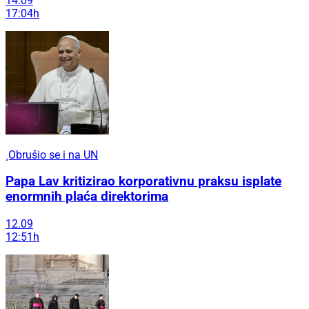
14.09
17:04h
¸Obrušio se i na UN
Papa Lav kritizirao korporativnu praksu isplate
enormnih plaća direktorima
12.09
12:51h