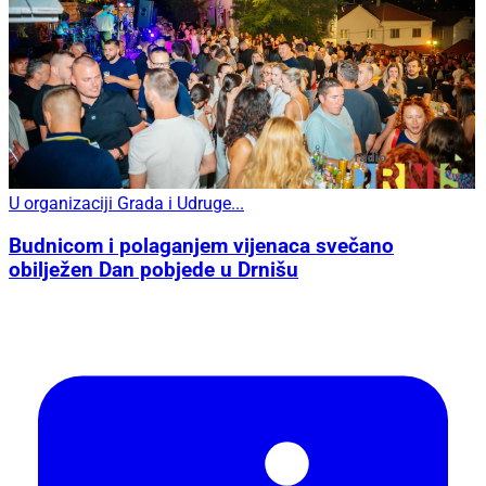
U organizaciji Grada i Udruge...
Budnicom i polaganjem vijenaca svečano
obilježen Dan pobjede u Drnišu