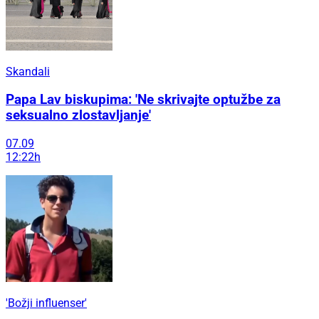
Skandali
Papa Lav biskupima: 'Ne skrivajte optužbe za
seksualno zlostavljanje'
07.09
12:22h
'Božji influenser'