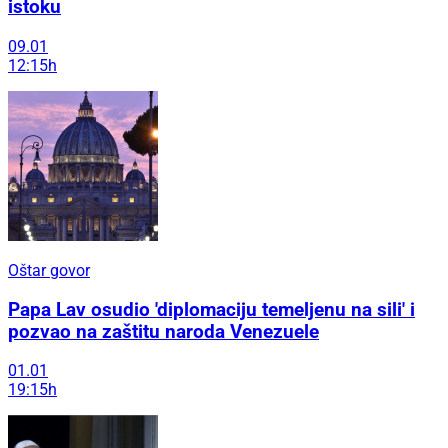
istoku
09.01
12:15h
Oštar govor
Papa Lav osudio 'diplomaciju temeljenu na sili' i
pozvao na zaštitu naroda Venezuele
01.01
19:15h