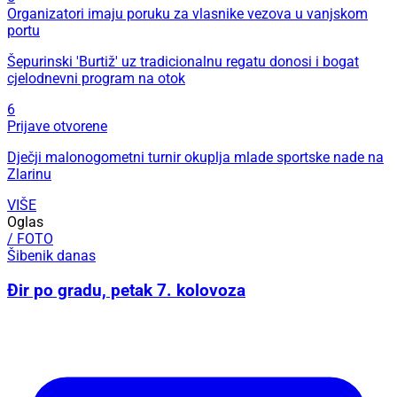
Organizatori imaju poruku za vlasnike vezova u vanjskom
portu
Šepurinski 'Burtiž' uz tradicionalnu regatu donosi i bogat
cjelodnevni program na otok
6
Prijave otvorene
Dječji malonogometni turnir okuplja mlade sportske nade na
Zlarinu
VIŠE
Oglas
/ FOTO
Šibenik danas
Đir po gradu, petak 7. kolovoza