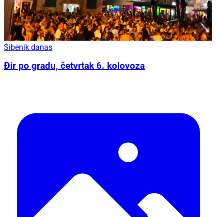
Šibenik danas
Đir po gradu, četvrtak 6. kolovoza