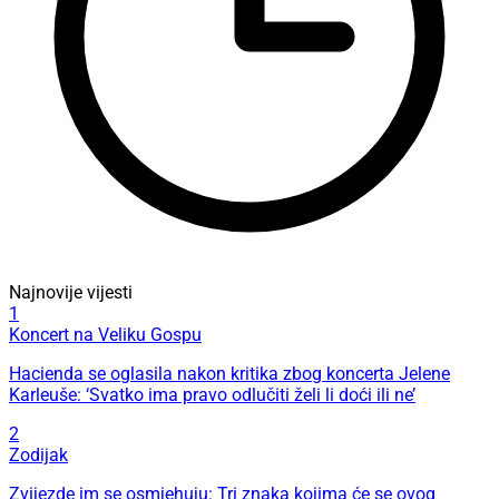
Najnovije vijesti
1
Koncert na Veliku Gospu
Hacienda se oglasila nakon kritika zbog koncerta Jelene
Karleuše: ‘Svatko ima pravo odlučiti želi li doći ili ne’
2
Zodijak
Zvijezde im se osmjehuju: Tri znaka kojima će se ovog