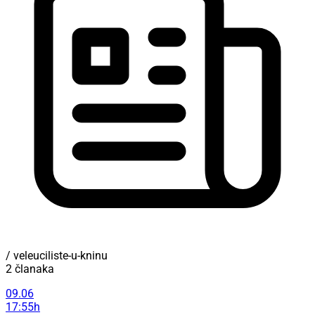
/ veleuciliste-u-kninu
2 članaka
09.06
17:55h