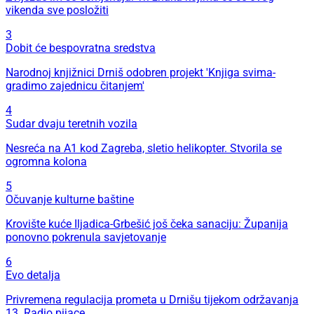
vikenda sve posložiti
3
Dobit će bespovratna sredstva
Narodnoj knjižnici Drniš odobren projekt 'Knjiga svima-
gradimo zajednicu čitanjem'
4
Sudar dvaju teretnih vozila
Nesreća na A1 kod Zagreba, sletio helikopter. Stvorila se
ogromna kolona
5
Očuvanje kulturne baštine
Krovište kuće Iljadica-Grbešić još čeka sanaciju: Županija
ponovno pokrenula savjetovanje
6
Evo detalja
Privremena regulacija prometa u Drnišu tijekom održavanja
13. Radio pijace