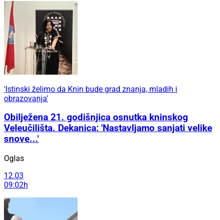
'Istinski želimo da Knin bude grad znanja, mladih i
obrazovanja'
Obilježena 21. godišnjica osnutka kninskog
Veleučilišta. Dekanica: 'Nastavljamo sanjati velike
snove...'
Oglas
12.03
09:02h