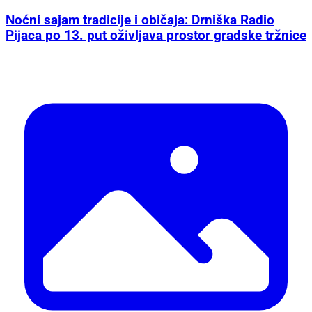
Noćni sajam tradicije i običaja: Drniška Radio
Pijaca po 13. put oživljava prostor gradske tržnice