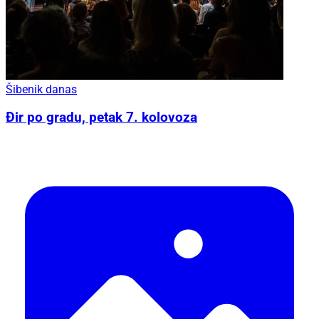
Šibenik danas
Đir po gradu, petak 7. kolovoza