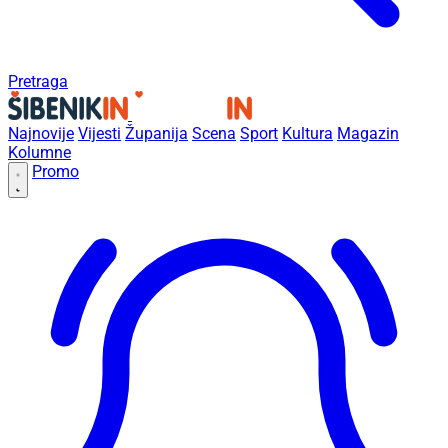
Pretraga
Najnovije
Vijesti
Županija
Scena
Sport
Kultura
Magazin
Kolumne
Promo