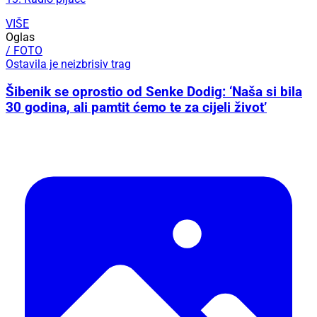
VIŠE
Oglas
/ FOTO
Ostavila je neizbrisiv trag
Šibenik se oprostio od Senke Dodig: ‘Naša si bila
30 godina, ali pamtit ćemo te za cijeli život’