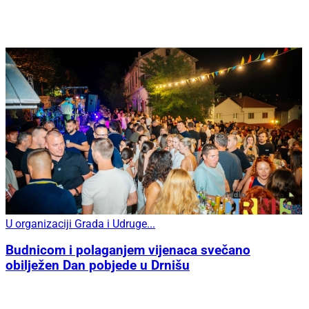
U organizaciji Grada i Udruge...
Budnicom i polaganjem vijenaca svečano
obilježen Dan pobjede u Drnišu