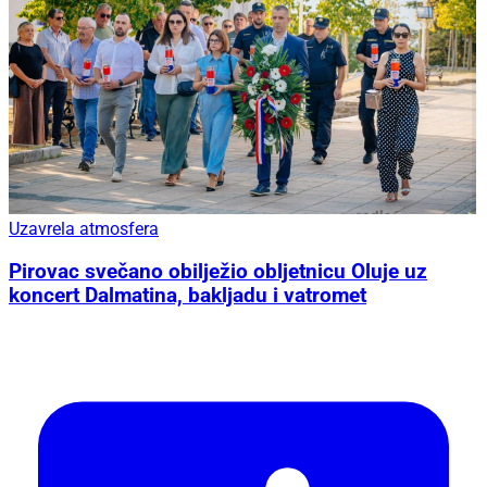
Uzavrela atmosfera
Pirovac svečano obilježio obljetnicu Oluje uz
koncert Dalmatina, bakljadu i vatromet