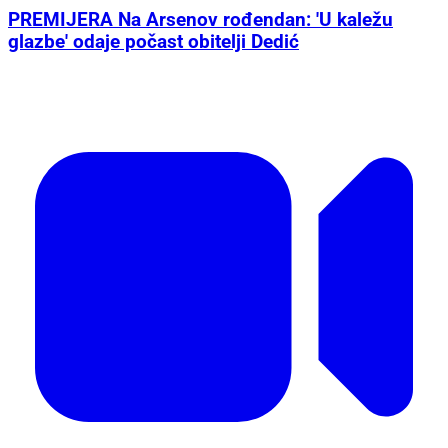
PREMIJERA Na Arsenov rođendan: 'U kaležu
glazbe' odaje počast obitelji Dedić