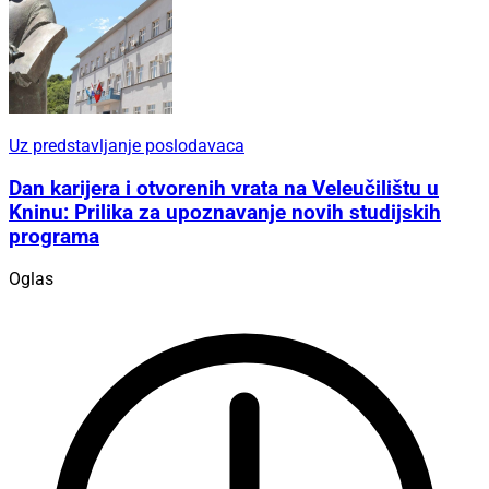
Uz predstavljanje poslodavaca
Dan karijera i otvorenih vrata na Veleučilištu u
Kninu: Prilika za upoznavanje novih studijskih
programa
Oglas