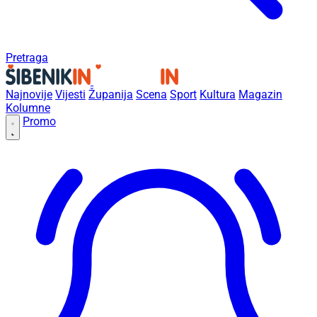
Pretraga
Najnovije
Vijesti
Županija
Scena
Sport
Kultura
Magazin
Kolumne
Promo