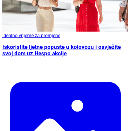
Idealno vrijeme za promjene
Iskoristite ljetne popuste u kolovozu i osvježite
svoj dom uz Hespo akcije