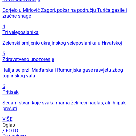
Gorjelo u Mirlović Zagori, požar na području Turića gasile i
zračne snage
4
Tri veleposlanika
Zelenski smijenio ukrajinskog veleposlanika u Hrvatskoj
5
Zdravstveno upozorenje
Italija se prži, Mađarska i Rumunjska gase rasvjetu zbog
toplinskog vala
6
Pritisak
Sedam stvari koje svaka mama želi reći naglas, ali ih ipak
prešuti
VIŠE
Oglas
/ FOTO