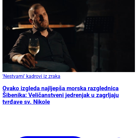
'Nestvarni' kadrovi iz zraka
Ovako izgleda najljepša morska razglednica
Šibenika: Veličanstveni jedrenjak u zagrljaju
tvrđave sv. Nikole