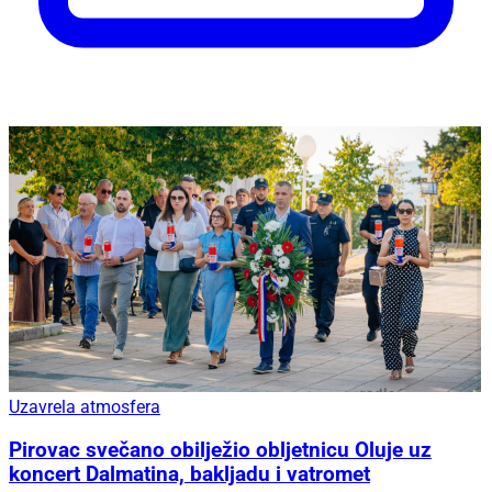
Uzavrela atmosfera
Pirovac svečano obilježio obljetnicu Oluje uz
koncert Dalmatina, bakljadu i vatromet