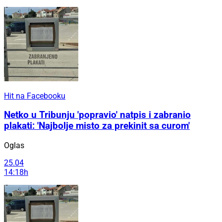
Hit na Facebooku
Netko u Tribunju 'popravio' natpis i zabranio
plakati: 'Najbolje misto za prekinit sa curom'
Oglas
25.04
14:18h