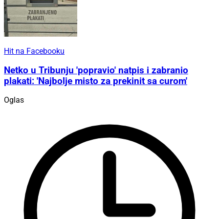
Hit na Facebooku
Netko u Tribunju 'popravio' natpis i zabranio
plakati: 'Najbolje misto za prekinit sa curom'
Oglas