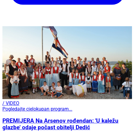
/ VIDEO
Pogledajte cjelokupan program...
PREMIJERA Na Arsenov rođendan: 'U kaležu
glazbe' odaje počast obitelji Dedić