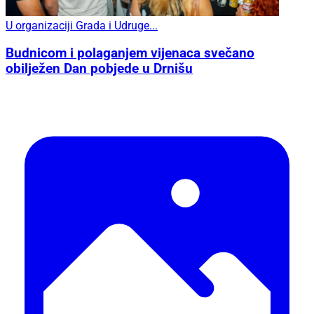
U organizaciji Grada i Udruge...
Budnicom i polaganjem vijenaca svečano
obilježen Dan pobjede u Drnišu