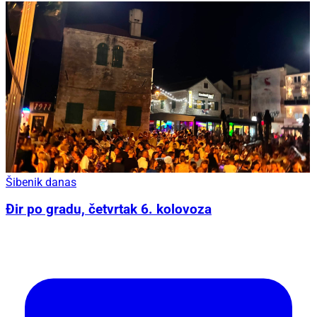
Šibenik danas
Đir po gradu, četvrtak 6. kolovoza