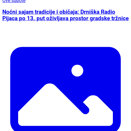
Ove subote
Noćni sajam tradicije i običaja: Drniška Radio
Pijaca po 13. put oživljava prostor gradske tržnice