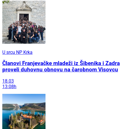
U srcu NP Krka
Članovi Franjevačke mladeži iz Šibenika i Zadra
proveli duhovnu obnovu na čarobnom Visovcu
18.03
13:08h