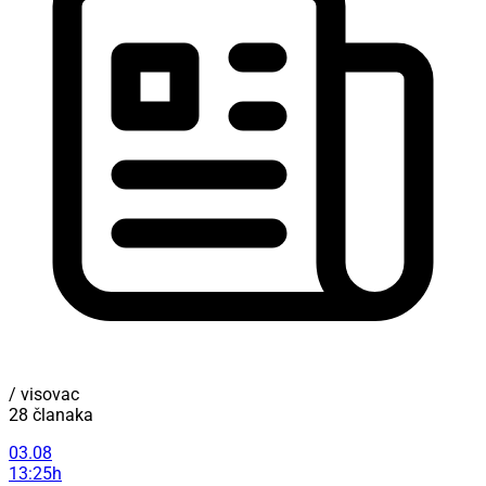
/ visovac
28 članaka
03.08
13:25h