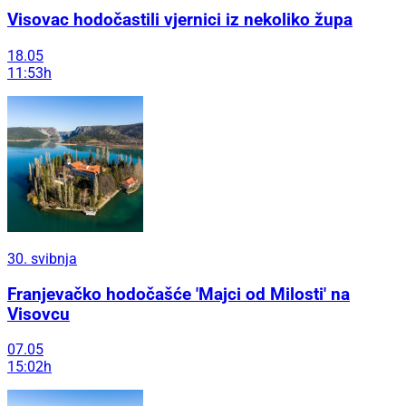
Visovac hodočastili vjernici iz nekoliko župa
18.05
11:53h
30. svibnja
Franjevačko hodočašće 'Majci od Milosti' na
Visovcu
07.05
15:02h