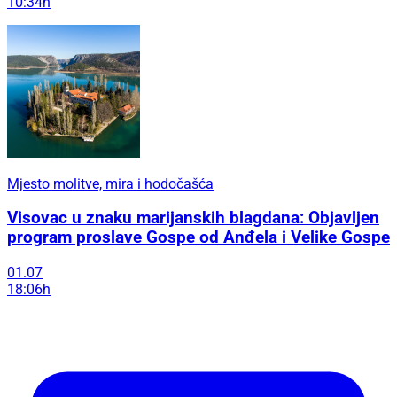
10:34h
Mjesto molitve, mira i hodočašća
Visovac u znaku marijanskih blagdana: Objavljen
program proslave Gospe od Anđela i Velike Gospe
01.07
18:06h