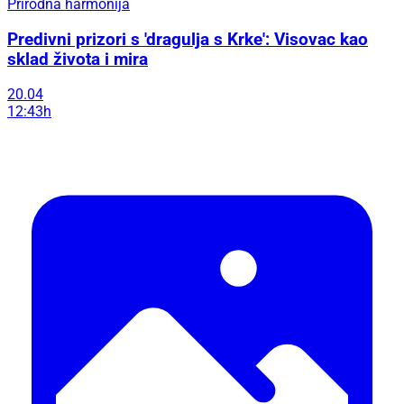
Prirodna harmonija
Predivni prizori s 'dragulja s Krke': Visovac kao
sklad života i mira
20.04
12:43h