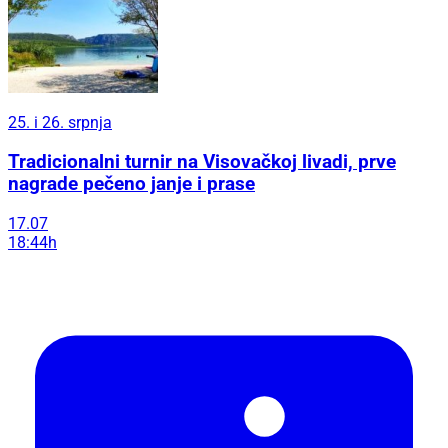
25. i 26. srpnja
Tradicionalni turnir na Visovačkoj livadi, prve
nagrade pečeno janje i prase
17.07
18:44h