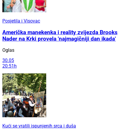
Posjetila i Visovac
Američka manekenka i reality zvijezda Brooks
Nader na Krki provela 'najmagičniji dan ikada'
Oglas
30.05
20:51h
Kući se vratili ispunjenih srca i duša