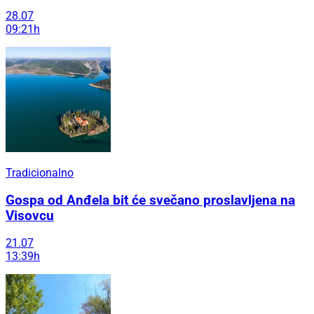
28.07
09:21h
Tradicionalno
Gospa od Anđela bit će svečano proslavljena na
Visovcu
21.07
13:39h