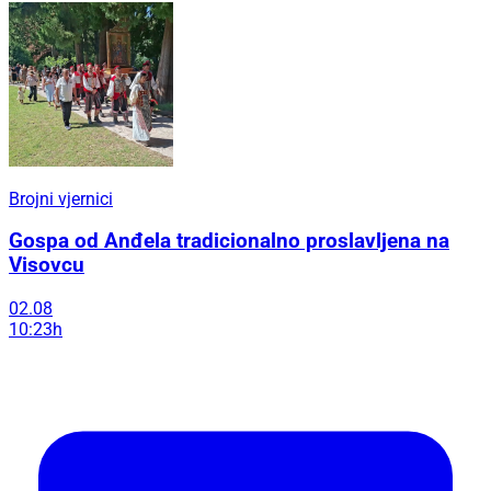
Brojni vjernici
Gospa od Anđela tradicionalno proslavljena na
Visovcu
02.08
10:23h