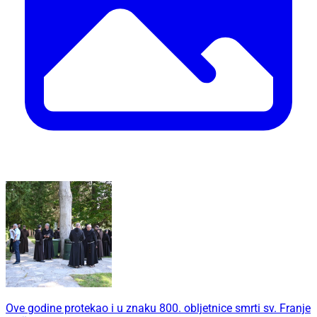
Ove godine protekao i u znaku 800. obljetnice smrti sv. Franje