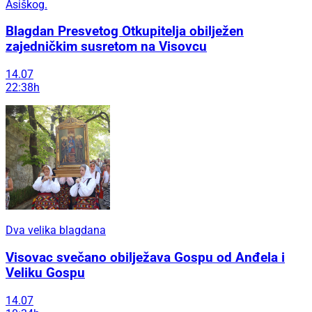
Asiškog.
Blagdan Presvetog Otkupitelja obilježen
zajedničkim susretom na Visovcu
14.07
22:38h
Dva velika blagdana
Visovac svečano obilježava Gospu od Anđela i
Veliku Gospu
14.07