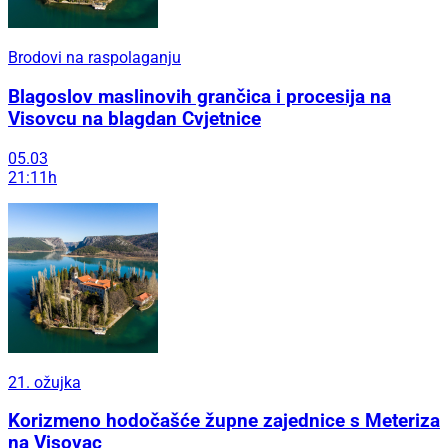
Brodovi na raspolaganju
Blagoslov maslinovih grančica i procesija na
Visovcu na blagdan Cvjetnice
05.03
21:11h
21. ožujka
Korizmeno hodočašće župne zajednice s Meteriza
na Visovac