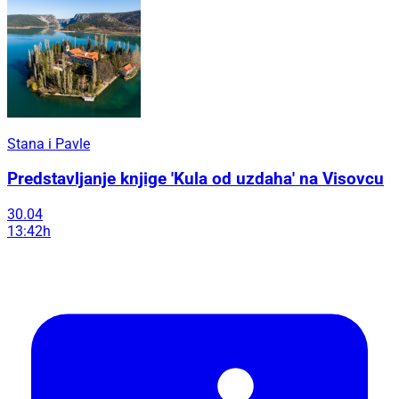
Stana i Pavle
Predstavljanje knjige 'Kula od uzdaha' na Visovcu
30.04
13:42h