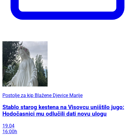
Postolje za kip Blažene Djevice Marije
Stablo starog kestena na Visovcu uništilo jugo:
Hodočasnici mu odlučili dati novu ulogu
19.04
16:00h