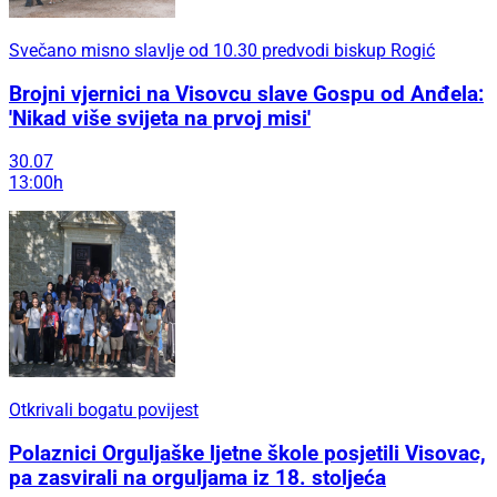
Svečano misno slavlje od 10.30 predvodi biskup Rogić
Brojni vjernici na Visovcu slave Gospu od Anđela:
'Nikad više svijeta na prvoj misi'
30.07
13:00h
Otkrivali bogatu povijest
Polaznici Orguljaške ljetne škole posjetili Visovac,
pa zasvirali na orguljama iz 18. stoljeća