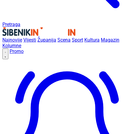
Pretraga
Najnovije
Vijesti
Županija
Scena
Sport
Kultura
Magazin
Kolumne
Promo