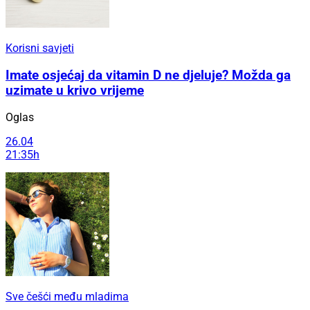
Korisni savjeti
Imate osjećaj da vitamin D ne djeluje? Možda ga
uzimate u krivo vrijeme
Oglas
26.04
21:35h
Sve češći među mladima