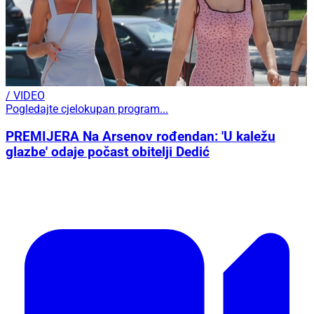
/ VIDEO
Pogledajte cjelokupan program...
PREMIJERA Na Arsenov rođendan: 'U kaležu
glazbe' odaje počast obitelji Dedić