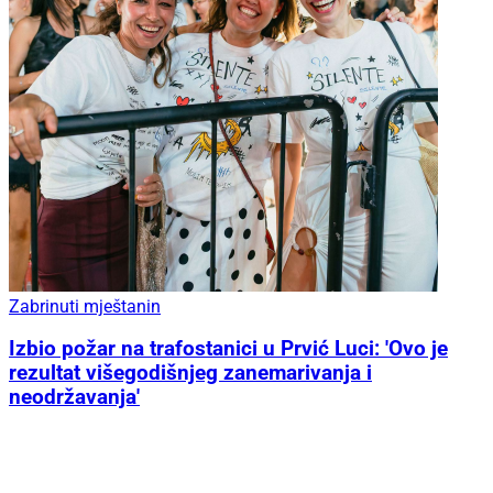
Zabrinuti mještanin
Izbio požar na trafostanici u Prvić Luci: 'Ovo je
rezultat višegodišnjeg zanemarivanja i
neodržavanja'