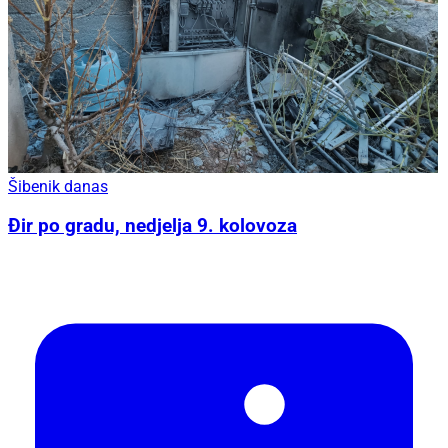
Šibenik danas
Đir po gradu, nedjelja 9. kolovoza