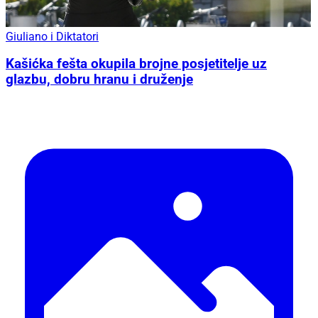
Giuliano i Diktatori
Kašićka fešta okupila brojne posjetitelje uz
glazbu, dobru hranu i druženje