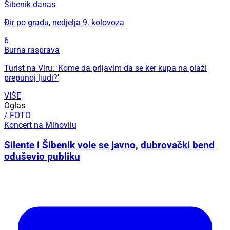
Šibenik danas
Đir po gradu, nedjelja 9. kolovoza
6
Burna rasprava
Turist na Viru: 'Kome da prijavim da se ker kupa na plaži
prepunoj ljudi?'
VIŠE
Oglas
/ FOTO
Koncert na Mihovilu
Silente i Šibenik vole se javno, dubrovački bend
oduševio publiku