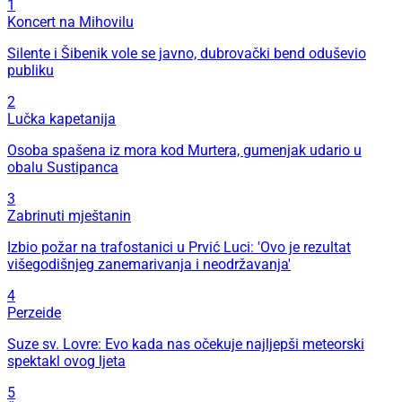
1
Koncert na Mihovilu
Silente i Šibenik vole se javno, dubrovački bend oduševio
publiku
2
Lučka kapetanija
Osoba spašena iz mora kod Murtera, gumenjak udario u
obalu Sustipanca
3
Zabrinuti mještanin
Izbio požar na trafostanici u Prvić Luci: 'Ovo je rezultat
višegodišnjeg zanemarivanja i neodržavanja'
4
Perzeide
Suze sv. Lovre: Evo kada nas očekuje najljepši meteorski
spektakl ovog ljeta
5