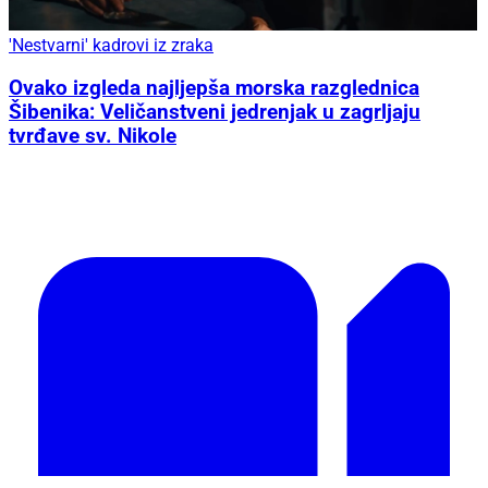
'Nestvarni' kadrovi iz zraka
Ovako izgleda najljepša morska razglednica
Šibenika: Veličanstveni jedrenjak u zagrljaju
tvrđave sv. Nikole