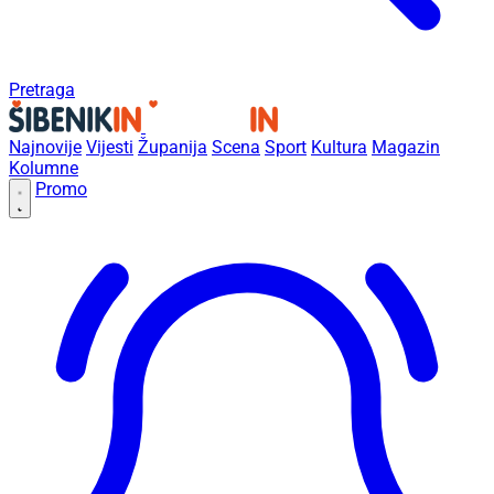
Pretraga
Najnovije
Vijesti
Županija
Scena
Sport
Kultura
Magazin
Kolumne
Promo