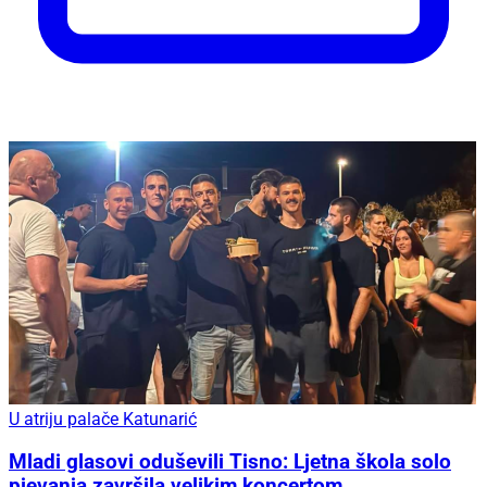
U atriju palače Katunarić
Mladi glasovi oduševili Tisno: Ljetna škola solo
pjevanja završila velikim koncertom