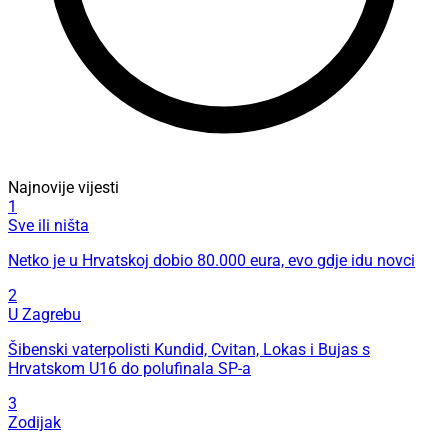
Najnovije vijesti
1
Sve ili ništa
Netko je u Hrvatskoj dobio 80.000 eura, evo gdje idu novci
2
U Zagrebu
Šibenski vaterpolisti Kundid, Cvitan, Lokas i Bujas s
Hrvatskom U16 do polufinala SP-a
3
Zodijak