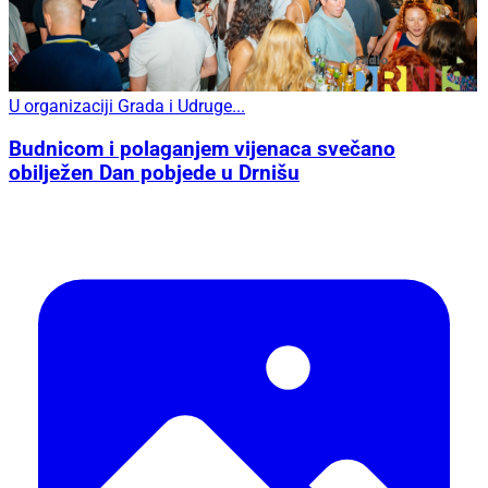
U organizaciji Grada i Udruge...
Budnicom i polaganjem vijenaca svečano
obilježen Dan pobjede u Drnišu