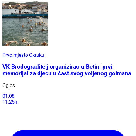
Prvo mjesto Okruku
VK Brodograditelj organizirao u Betini prvi
memorijal za djecu u čast svog voljenog golmana
Oglas
01.08
11:25h