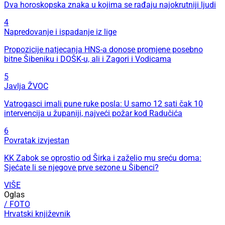
Dva horoskopska znaka u kojima se rađaju najokrutniji ljudi
4
Napredovanje i ispadanje iz lige
Propozicije natjecanja HNS-a donose promjene posebno
bitne Šibeniku i DOŠK-u, ali i Zagori i Vodicama
5
Javlja ŽVOC
Vatrogasci imali pune ruke posla: U samo 12 sati čak 10
intervencija u županiji, najveći požar kod Radučića
6
Povratak izvjestan
KK Zabok se oprostio od Širka i zaželio mu sreću doma:
Sjećate li se njegove prve sezone u Šibenci?
VIŠE
Oglas
/ FOTO
Hrvatski književnik