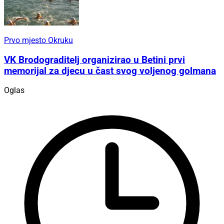
Prvo mjesto Okruku
VK Brodograditelj organizirao u Betini prvi
memorijal za djecu u čast svog voljenog golmana
Oglas