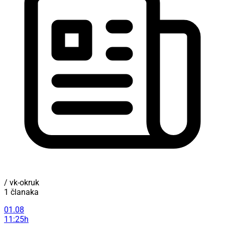
/ vk-okruk
1 članaka
01.08
11:25h