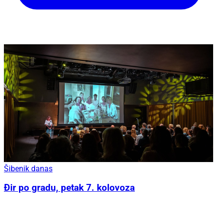
Šibenik danas
Đir po gradu, petak 7. kolovoza