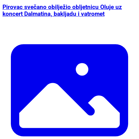
Pirovac svečano obilježio obljetnicu Oluje uz
koncert Dalmatina, bakljadu i vatromet