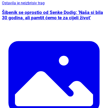
Ostavila je neizbrisiv trag
Šibenik se oprostio od Senke Dodig: ‘Naša si bila
30 godina, ali pamtit ćemo te za cijeli život’