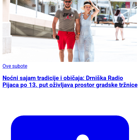
Ove subote
Noćni sajam tradicije i običaja: Drniška Radio
Pijaca po 13. put oživljava prostor gradske tržnice