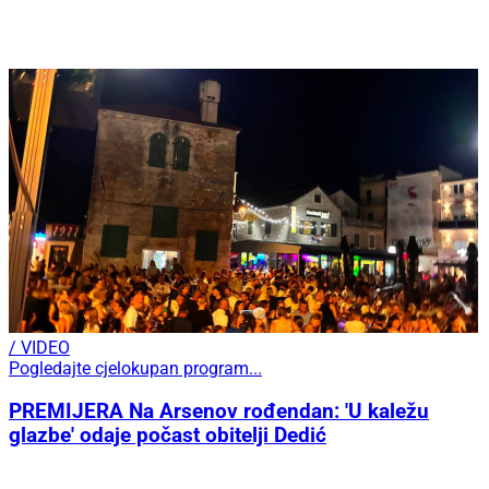
/ VIDEO
Pogledajte cjelokupan program...
PREMIJERA Na Arsenov rođendan: 'U kaležu
glazbe' odaje počast obitelji Dedić