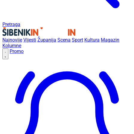
Pretraga
Najnovije
Vijesti
Županija
Scena
Sport
Kultura
Magazin
Kolumne
Promo