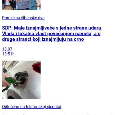
Poruke sa šibenske rive
SDP: Male iznajmljivače s jedne strane udara
Vlada i lokalna vlast povećanjem nameta, a s
druge stranci koji iznajmljuju na crno
13.07
13:51h
Odlučeno na telefonskoj sjednici