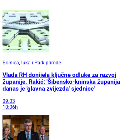
Bolnica, luka i Park prirode
Vlada RH donijela ključne odluke za razvoj
županije. Rakić: 'Šibensko-kninska županija
danas je 'glavna zvijezda' sjednice'
09.03
10:06h