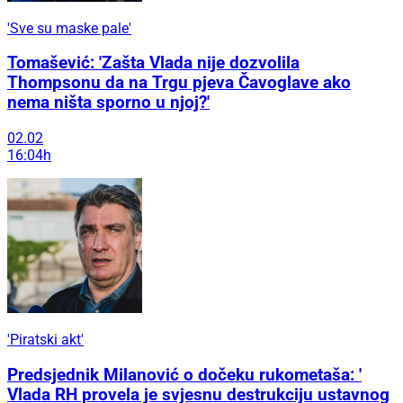
'Sve su maske pale'
Tomašević: 'Zašta Vlada nije dozvolila
Thompsonu da na Trgu pjeva Čavoglave ako
nema ništa sporno u njoj?'
02.02
16:04h
'Piratski akt'
Predsjednik Milanović o dočeku rukometaša: '
Vlada RH provela je svjesnu destrukciju ustavnog