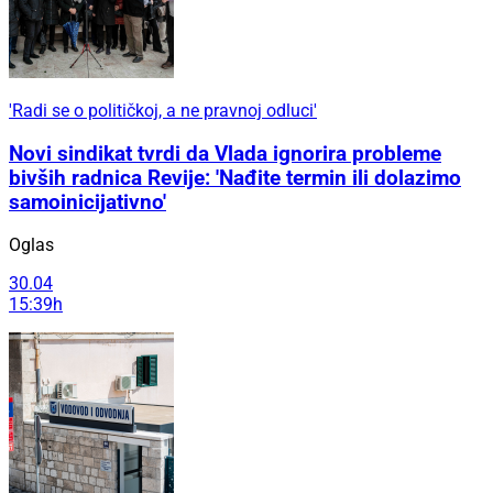
'Radi se o političkoj, a ne pravnoj odluci'
Novi sindikat tvrdi da Vlada ignorira probleme
bivših radnica Revije: 'Nađite termin ili dolazimo
samoinicijativno'
Oglas
30.04
15:39h