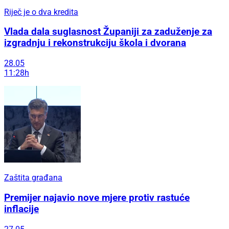
Riječ je o dva kredita
Vlada dala suglasnost Županiji za zaduženje za
izgradnju i rekonstrukciju škola i dvorana
28.05
11:28h
Zaštita građana
Premijer najavio nove mjere protiv rastuće
inflacije