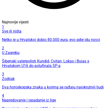
Najnovije vijesti
1
Sve ili ništa
Netko je u Hrvatskoj dobio 80.000 eura, evo gdje idu novci
2
U Zagrebu
Šibenski vaterpolisti Kundid, Cvitan, Lokas i Bujas s
Hrvatskom U16 do polufinala SP-a
3
Zodijak
Dva horoskopska znaka u kojima se rađaju najokrutniji ljudi
4
Napredovanje i ispadanje iz lige