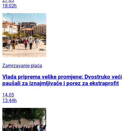
27.05
18:02h
Zamrzavanje plaća
Vlada priprema velike promjene: Dvostruko veći
paušali za iznajmljivače i porez za ekstraprofit
14.05
13:44h