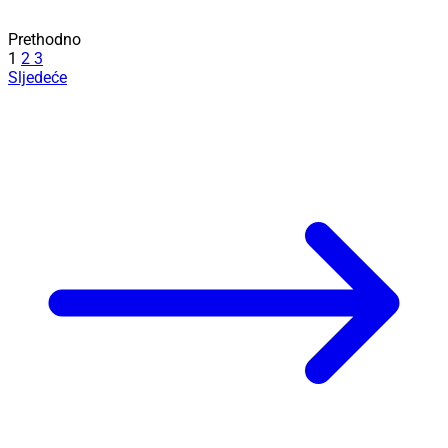
Prethodno
1
2
3
Sljedeće