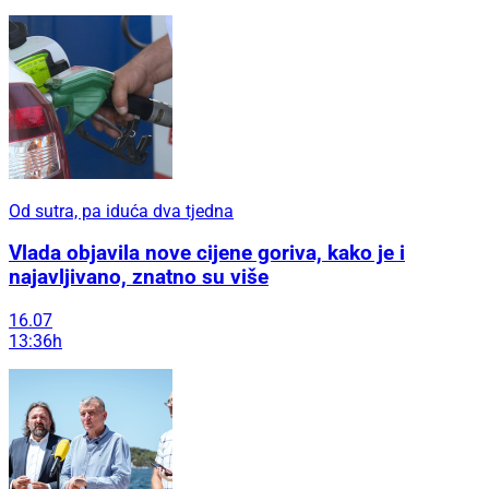
Od sutra, pa iduća dva tjedna
Vlada objavila nove cijene goriva, kako je i
najavljivano, znatno su više
16.07
13:36h