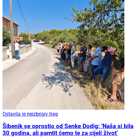
Ostavila je neizbrisiv trag
Šibenik se oprostio od Senke Dodig: ‘Naša si bila
30 godina, ali pamtit ćemo te za cijeli život’