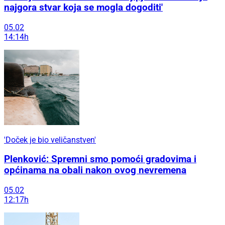
najgora stvar koja se mogla dogoditi'
05.02
14:14h
'Doček je bio veličanstven'
Plenković: Spremni smo pomoći gradovima i
općinama na obali nakon ovog nevremena
05.02
12:17h