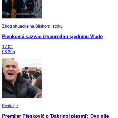
Zbog situacije na Bliskom istoku
Plenković sazvao izvanrednu sjednicu Vlade
17.02
08:20h
Reakcije
Premijer Plenković o 'Dabrinoj pjesmi': 'Ovo nije