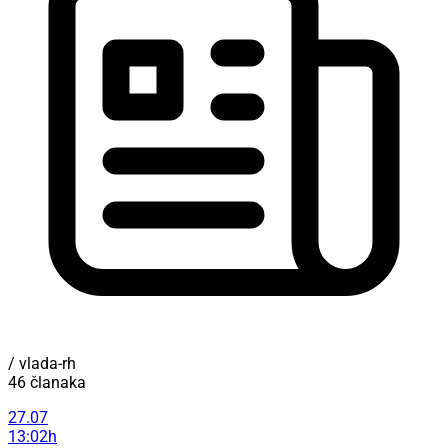
/ vlada-rh
46 članaka
27.07
13:02h