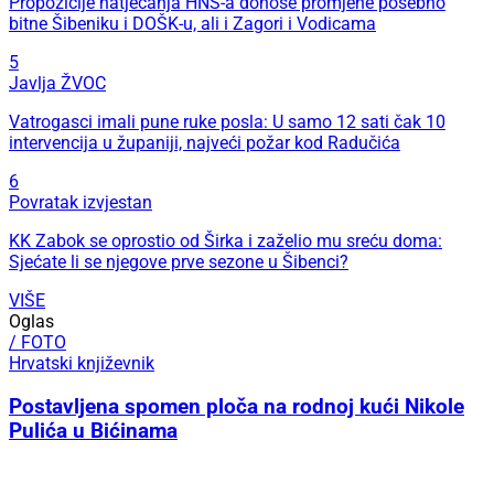
Propozicije natjecanja HNS-a donose promjene posebno
bitne Šibeniku i DOŠK-u, ali i Zagori i Vodicama
5
Javlja ŽVOC
Vatrogasci imali pune ruke posla: U samo 12 sati čak 10
intervencija u županiji, najveći požar kod Radučića
6
Povratak izvjestan
KK Zabok se oprostio od Širka i zaželio mu sreću doma:
Sjećate li se njegove prve sezone u Šibenci?
VIŠE
Oglas
/ FOTO
Hrvatski književnik
Postavljena spomen ploča na rodnoj kući Nikole
Pulića u Bićinama