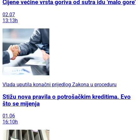
Cijene većine vrsta goriva od sutra idu 'malo gore'
02.07
13:13h
Vlada uputila konačni prijedlog Zakona u proceduru
Stižu nova pravila o potrošačkim kreditima. Evo
što se mijenja
01.06
16:10h