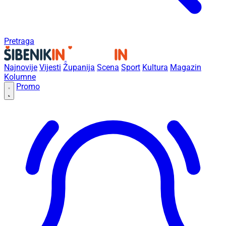
Pretraga
Najnovije
Vijesti
Županija
Scena
Sport
Kultura
Magazin
Kolumne
Promo