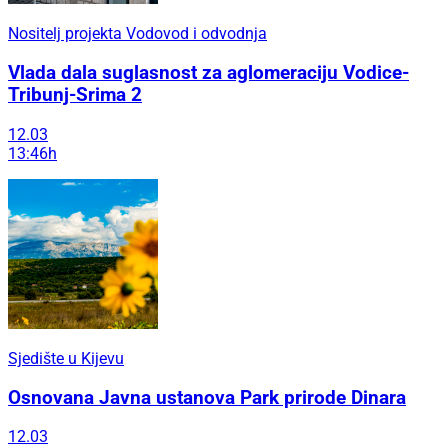
Nositelj projekta Vodovod i odvodnja
Vlada dala suglasnost za aglomeraciju Vodice-
Tribunj-Srima 2
12.03
13:46h
Sjedište u Kijevu
Osnovana Javna ustanova Park prirode Dinara
12.03