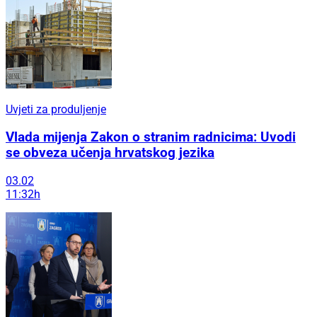
Uvjeti za produljenje
Vlada mijenja Zakon o stranim radnicima: Uvodi
se obveza učenja hrvatskog jezika
03.02
11:32h