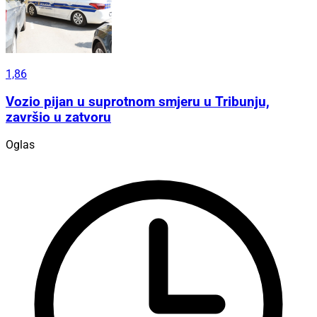
1,86
Vozio pijan u suprotnom smjeru u Tribunju,
završio u zatvoru
Oglas