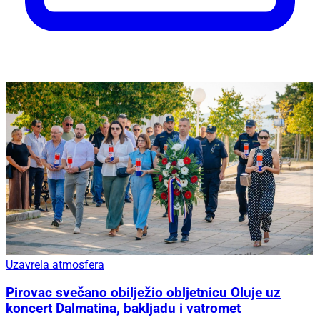
Uzavrela atmosfera
Pirovac svečano obilježio obljetnicu Oluje uz
koncert Dalmatina, bakljadu i vatromet