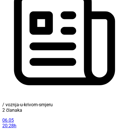
/ voznja-u-krivom-smjeru
2 članaka
06.05
20:28h