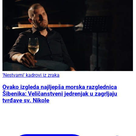
'Nestvarni' kadrovi iz zraka
Ovako izgleda najljepša morska razglednica
Šibenika: Veličanstveni jedrenjak u zagrljaju
tvrđave sv. Nikole