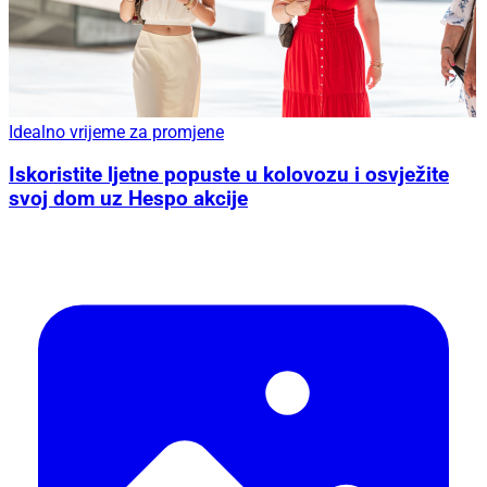
Idealno vrijeme za promjene
Iskoristite ljetne popuste u kolovozu i osvježite
svoj dom uz Hespo akcije