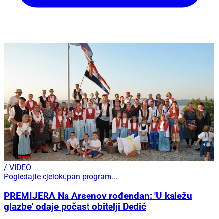
/ VIDEO
Pogledajte cjelokupan program...
PREMIJERA Na Arsenov rođendan: 'U kaležu
glazbe' odaje počast obitelji Dedić