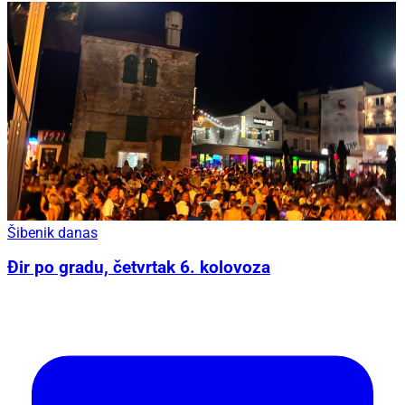
Šibenik danas
Đir po gradu, četvrtak 6. kolovoza