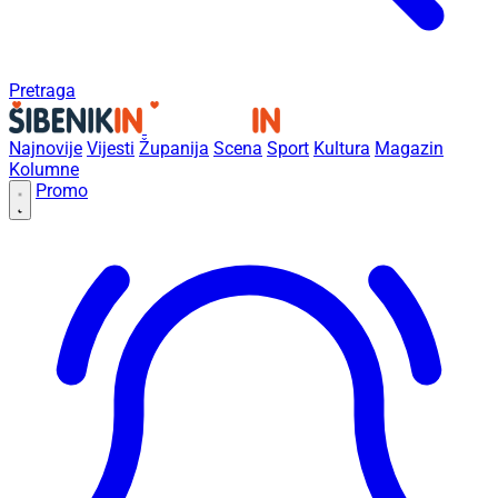
Pretraga
Najnovije
Vijesti
Županija
Scena
Sport
Kultura
Magazin
Kolumne
Promo