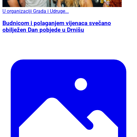
U organizaciji Grada i Udruge...
Budnicom i polaganjem vijenaca svečano
obilježen Dan pobjede u Drnišu