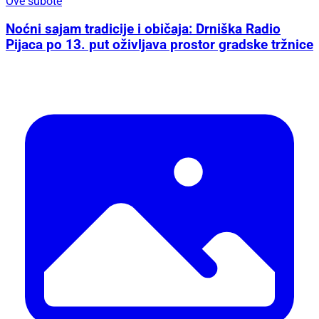
Ove subote
Noćni sajam tradicije i običaja: Drniška Radio
Pijaca po 13. put oživljava prostor gradske tržnice