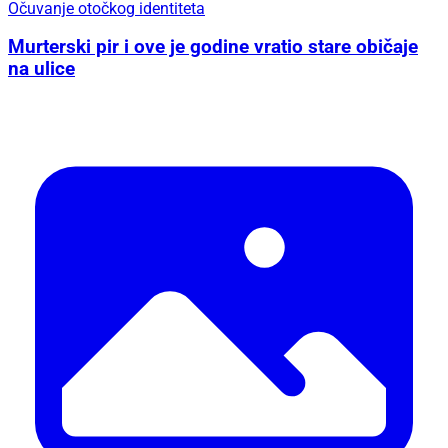
Očuvanje otočkog identiteta
Murterski pir i ove je godine vratio stare običaje
na ulice