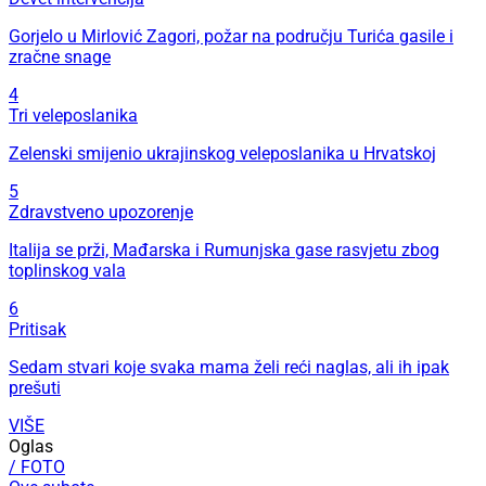
Gorjelo u Mirlović Zagori, požar na području Turića gasile i
zračne snage
4
Tri veleposlanika
Zelenski smijenio ukrajinskog veleposlanika u Hrvatskoj
5
Zdravstveno upozorenje
Italija se prži, Mađarska i Rumunjska gase rasvjetu zbog
toplinskog vala
6
Pritisak
Sedam stvari koje svaka mama želi reći naglas, ali ih ipak
prešuti
VIŠE
Oglas
/ FOTO