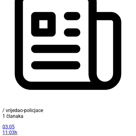
/ vrijedao-policjace
1 članaka
03.05
11:03h