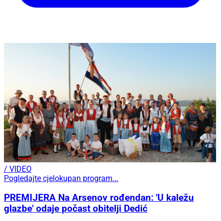
/ VIDEO
Pogledajte cjelokupan program...
PREMIJERA Na Arsenov rođendan: 'U kaležu
glazbe' odaje počast obitelji Dedić