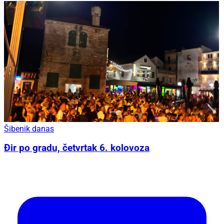
Šibenik danas
Đir po gradu, četvrtak 6. kolovoza