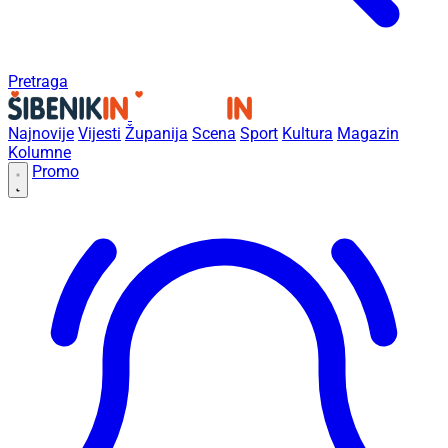
Pretraga
Najnovije
Vijesti
Županija
Scena
Sport
Kultura
Magazin
Kolumne
Promo