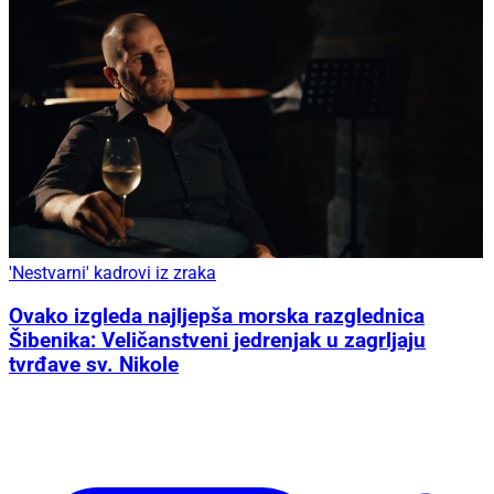
'Nestvarni' kadrovi iz zraka
Ovako izgleda najljepša morska razglednica
Šibenika: Veličanstveni jedrenjak u zagrljaju
tvrđave sv. Nikole