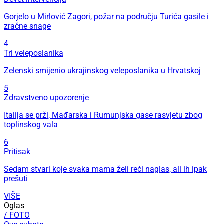
Gorjelo u Mirlović Zagori, požar na području Turića gasile i
zračne snage
4
Tri veleposlanika
Zelenski smijenio ukrajinskog veleposlanika u Hrvatskoj
5
Zdravstveno upozorenje
Italija se prži, Mađarska i Rumunjska gase rasvjetu zbog
toplinskog vala
6
Pritisak
Sedam stvari koje svaka mama želi reći naglas, ali ih ipak
prešuti
VIŠE
Oglas
/ FOTO