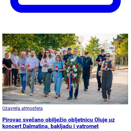
Uzavrela atmosfera
Pirovac svečano obilježio obljetnicu Oluje uz
koncert Dalmatina, bakljadu i vatromet