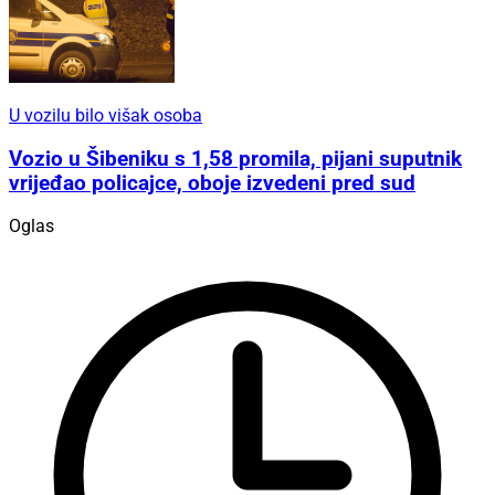
U vozilu bilo višak osoba
Vozio u Šibeniku s 1,58 promila, pijani suputnik
vrijeđao policajce, oboje izvedeni pred sud
Oglas