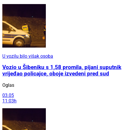
U vozilu bilo višak osoba
Vozio u Šibeniku s 1,58 promila, pijani suputnik
vrijeđao policajce, oboje izvedeni pred sud
Oglas
03.05
11:03h