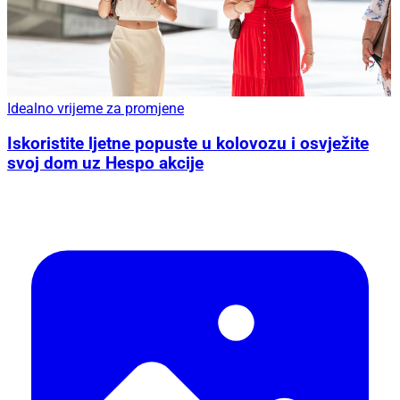
Idealno vrijeme za promjene
Iskoristite ljetne popuste u kolovozu i osvježite
svoj dom uz Hespo akcije