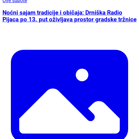
Ove subote
Noćni sajam tradicije i običaja: Drniška Radio
Pijaca po 13. put oživljava prostor gradske tržnice