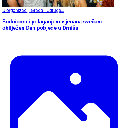
U organizaciji Grada i Udruge...
Budnicom i polaganjem vijenaca svečano
obilježen Dan pobjede u Drnišu