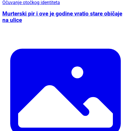
Očuvanje otočkog identiteta
Murterski pir i ove je godine vratio stare običaje
na ulice