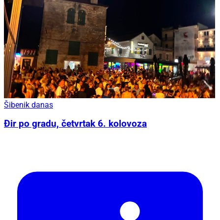
Šibenik danas
Đir po gradu, četvrtak 6. kolovoza