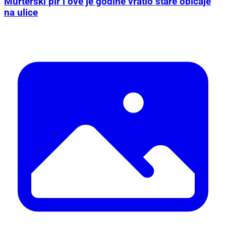
Murterski pir i ove je godine vratio stare običaje
na ulice