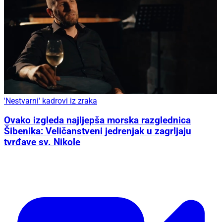
'Nestvarni' kadrovi iz zraka
Ovako izgleda najljepša morska razglednica
Šibenika: Veličanstveni jedrenjak u zagrljaju
tvrđave sv. Nikole