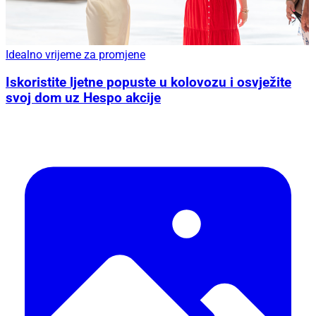
Idealno vrijeme za promjene
Iskoristite ljetne popuste u kolovozu i osvježite
svoj dom uz Hespo akcije