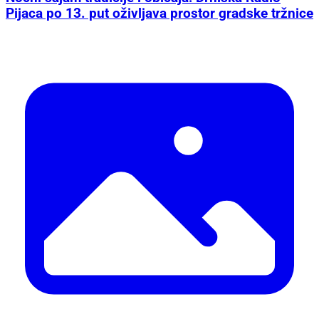
Pijaca po 13. put oživljava prostor gradske tržnice