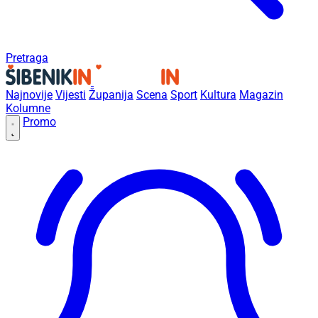
Pretraga
Najnovije
Vijesti
Županija
Scena
Sport
Kultura
Magazin
Kolumne
Promo