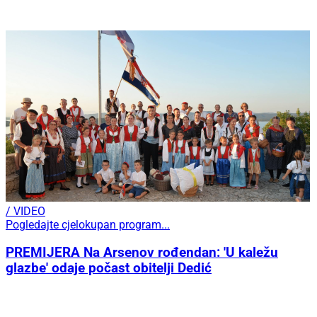
/ VIDEO
Pogledajte cjelokupan program...
PREMIJERA Na Arsenov rođendan: 'U kaležu
glazbe' odaje počast obitelji Dedić