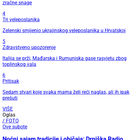
zračne snage
4
Tri veleposlanika
Zelenski smijenio ukrajinskog veleposlanika u Hrvatskoj
5
Zdravstveno upozorenje
Italija se prži, Mađarska i Rumunjska gase rasvjetu zbog
toplinskog vala
6
Pritisak
Sedam stvari koje svaka mama želi reći naglas, ali ih ipak
prešuti
VIŠE
Oglas
/ FOTO
Ove subote
Noćni sajam tradicije i običaja: Drniška Radio