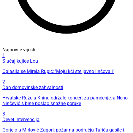
Najnovije vijesti
1
Slučaj kujice Lou
Oglasila se Mirela Rupić: 'Moju kći ste javno linčovali'
2
Dan domovinske zahvalnosti
Hrvatske Ruže u Kninu održale koncert za pamćenje, a Neno
Ninčević s bine poslao snažne poruke
3
Devet intervencija
Gorjelo u Mirlović Zagori, požar na području Turića gasile i