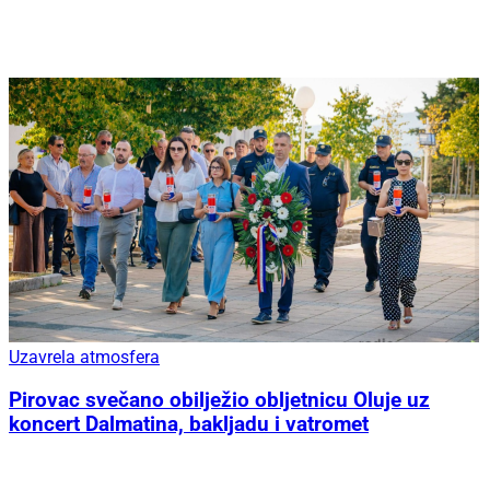
Uzavrela atmosfera
Pirovac svečano obilježio obljetnicu Oluje uz
koncert Dalmatina, bakljadu i vatromet