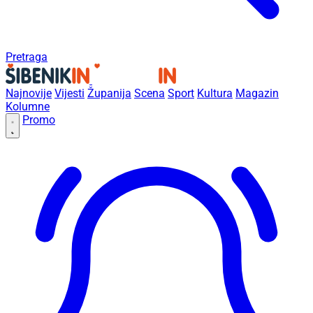
Pretraga
Najnovije
Vijesti
Županija
Scena
Sport
Kultura
Magazin
Kolumne
Promo