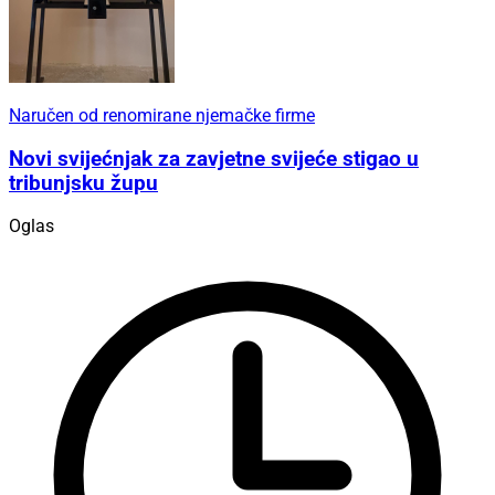
Naručen od renomirane njemačke firme
Novi svijećnjak za zavjetne svijeće stigao u
tribunjsku župu
Oglas