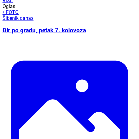
VIŠE
Oglas
/ FOTO
Šibenik danas
Đir po gradu, petak 7. kolovoza