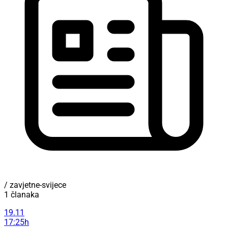
/ zavjetne-svijece
1 članaka
19.11
17:25h