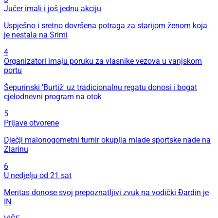
Jučer imali i još jednu akciju
Uspješno i sretno dovršena potraga za starijom ženom koja
je nestala na Srimi
4
Organizatori imaju poruku za vlasnike vezova u vanjskom
portu
Šepurinski 'Burtiž' uz tradicionalnu regatu donosi i bogat
cjelodnevni program na otok
5
Prijave otvorene
Dječji malonogometni turnir okuplja mlade sportske nade na
Zlarinu
6
U nedjelju od 21 sat
Meritas donose svoj prepoznatljivi zvuk na vodički Đardin je
IN