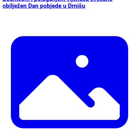
obilježen Dan pobjede u Drnišu