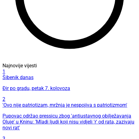
Najnovije vijesti
1
Šibenik danas
Đir po gradu, petak 7. kolovoza
2
'Ovo nije patriotizam, mržnja je nespojiva s patriotizmom'
Pupovac održao pressicu zbog 'antiustavnog obilježavanja
Oluje' u Kninu: 'Mladi ljudi koji nisu vidjeli 'r' od rata, zazivaju
novi rat'
3