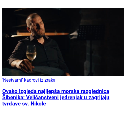
'Nestvarni' kadrovi iz zraka
Ovako izgleda najljepša morska razglednica
Šibenika: Veličanstveni jedrenjak u zagrljaju
tvrđave sv. Nikole