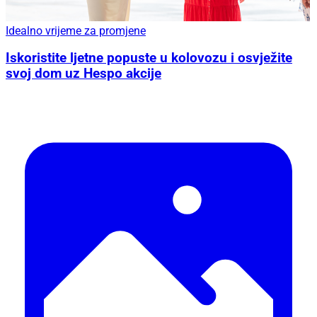
Idealno vrijeme za promjene
Iskoristite ljetne popuste u kolovozu i osvježite
svoj dom uz Hespo akcije