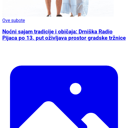
Ove subote
Noćni sajam tradicije i običaja: Drniška Radio
Pijaca po 13. put oživljava prostor gradske tržnice