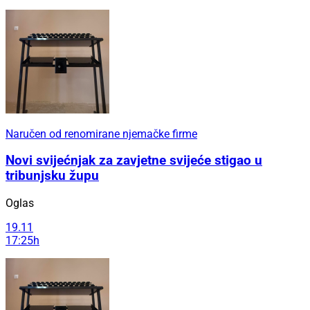
Naručen od renomirane njemačke firme
Novi svijećnjak za zavjetne svijeće stigao u
tribunjsku župu
Oglas
19.11
17:25h