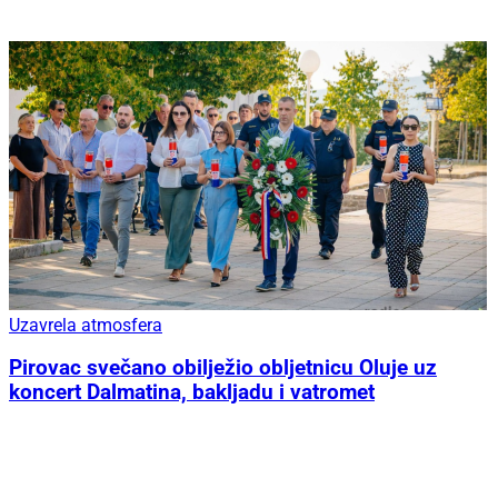
Uzavrela atmosfera
Pirovac svečano obilježio obljetnicu Oluje uz
koncert Dalmatina, bakljadu i vatromet