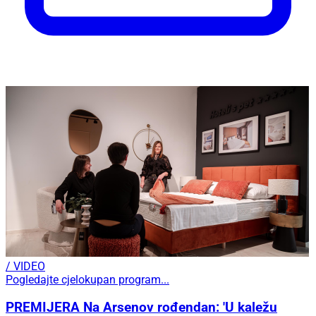
/ VIDEO
Pogledajte cjelokupan program...
PREMIJERA Na Arsenov rođendan: 'U kaležu