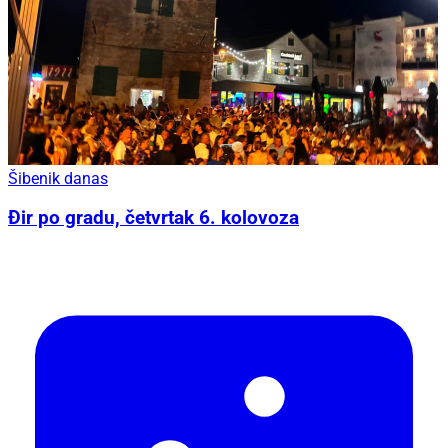
Šibenik danas
Đir po gradu, četvrtak 6. kolovoza