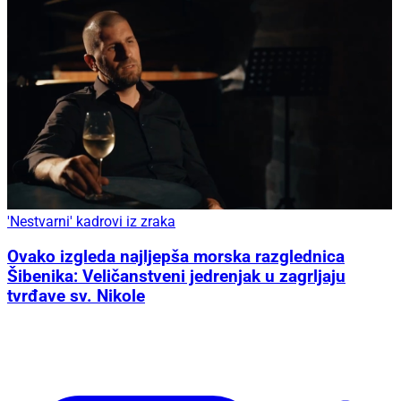
'Nestvarni' kadrovi iz zraka
Ovako izgleda najljepša morska razglednica
Šibenika: Veličanstveni jedrenjak u zagrljaju
tvrđave sv. Nikole