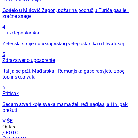
Gorjelo u Mirlović Zagori, požar na području Turića gasile i
zračne snage
4
Tri veleposlanika
Zelenski smijenio ukrajinskog veleposlanika u Hrvatskoj
5
Zdravstveno upozorenje
Italija se prži, Mađarska i Rumunjska gase rasvjetu zbog
toplinskog vala
6
Pritisak
Sedam stvari koje svaka mama želi reći naglas, ali ih ipak
prešuti
VIŠE
Oglas
/ FOTO