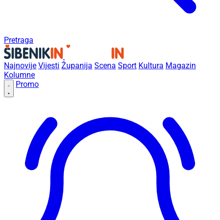
Pretraga
Najnovije
Vijesti
Županija
Scena
Sport
Kultura
Magazin
Kolumne
Promo