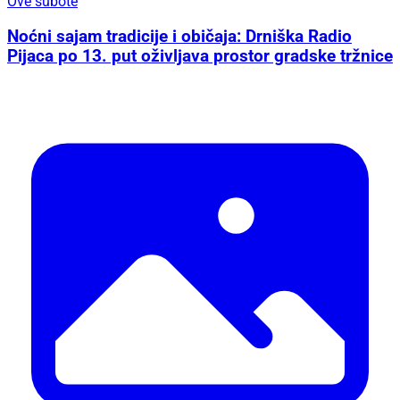
Ove subote
Noćni sajam tradicije i običaja: Drniška Radio
Pijaca po 13. put oživljava prostor gradske tržnice