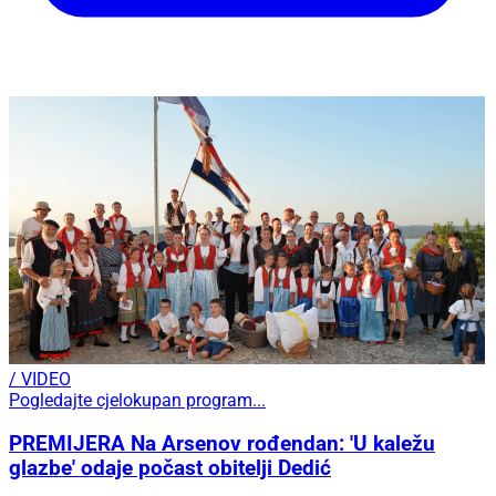
/ VIDEO
Pogledajte cjelokupan program...
PREMIJERA Na Arsenov rođendan: 'U kaležu
glazbe' odaje počast obitelji Dedić