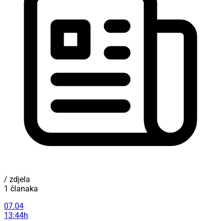
/ zdjela
1 članaka
07.04
13:44h