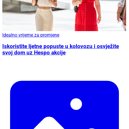
Idealno vrijeme za promjene
Iskoristite ljetne popuste u kolovozu i osvježite
svoj dom uz Hespo akcije