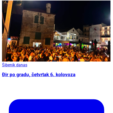
Šibenik danas
Đir po gradu, četvrtak 6. kolovoza