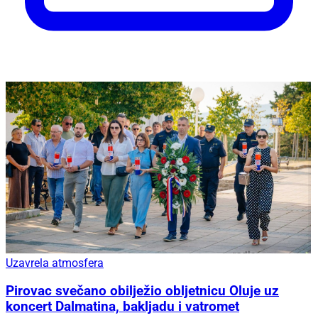
Uzavrela atmosfera
Pirovac svečano obilježio obljetnicu Oluje uz
koncert Dalmatina, bakljadu i vatromet