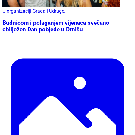
U organizaciji Grada i Udruge...
Budnicom i polaganjem vijenaca svečano
obilježen Dan pobjede u Drnišu