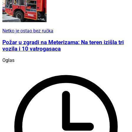
Netko je ostao bez ručka
Požar u zgradi na Meterizama: Na teren izišla tri
vozila i 10 vatrogasaca
Oglas