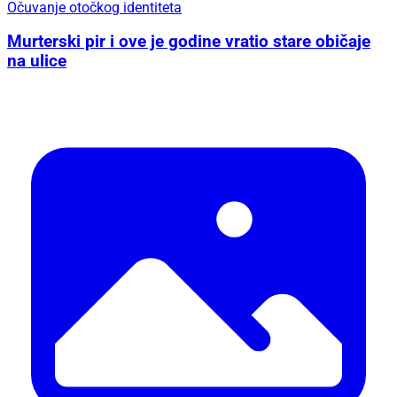
Očuvanje otočkog identiteta
Murterski pir i ove je godine vratio stare običaje
na ulice