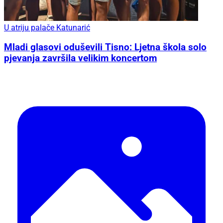
U atriju palače Katunarić
Mladi glasovi oduševili Tisno: Ljetna škola solo
pjevanja završila velikim koncertom