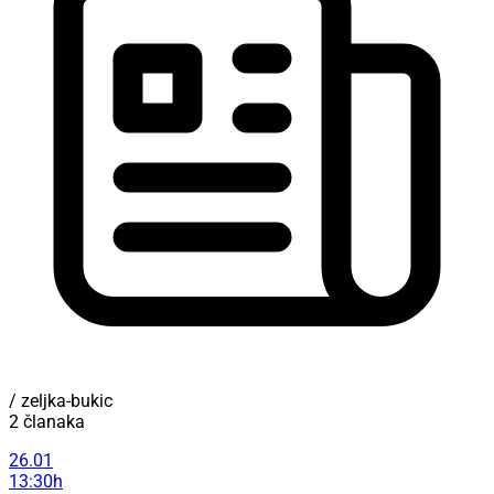
/ zeljka-bukic
2 članaka
26.01
13:30h