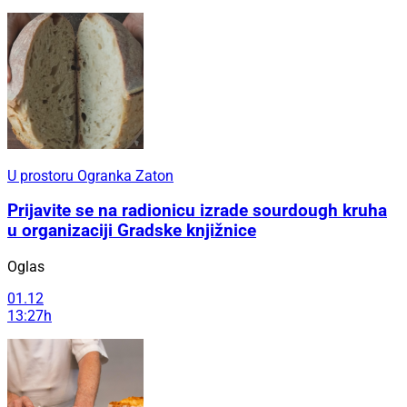
U prostoru Ogranka Zaton
Prijavite se na radionicu izrade sourdough kruha
u organizaciji Gradske knjižnice
Oglas
01.12
13:27h