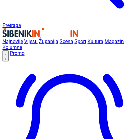
Pretraga
Najnovije
Vijesti
Županija
Scena
Sport
Kultura
Magazin
Kolumne
Promo