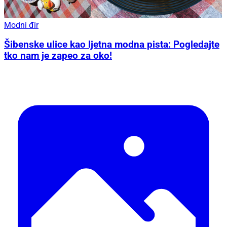
Modni đir
Šibenske ulice kao ljetna modna pista: Pogledajte
tko nam je zapeo za oko!