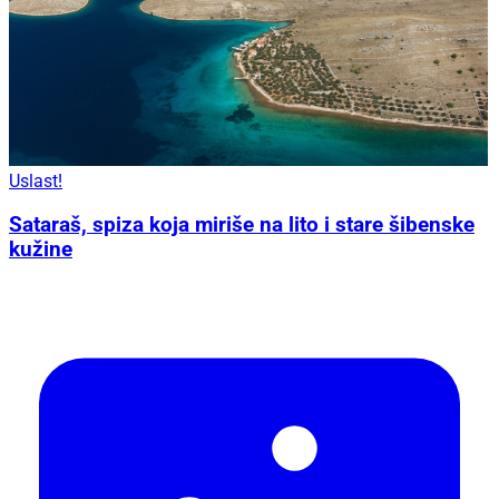
Uslast!
Sataraš, spiza koja miriše na lito i stare šibenske
kužine