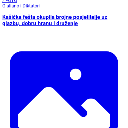
/ FOTO
Giuliano i Diktatori
Kašićka fešta okupila brojne posjetitelje uz
glazbu, dobru hranu i druženje