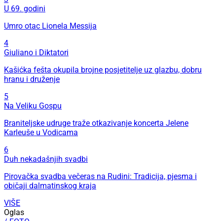
U 69. godini
Umro otac Lionela Messija
4
Giuliano i Diktatori
Kašićka fešta okupila brojne posjetitelje uz glazbu, dobru
hranu i druženje
5
Na Veliku Gospu
Braniteljske udruge traže otkazivanje koncerta Jelene
Karleuše u Vodicama
6
Duh nekadašnjih svadbi
Pirovačka svadba večeras na Rudini: Tradicija, pjesma i
običaji dalmatinskog kraja
VIŠE
Oglas