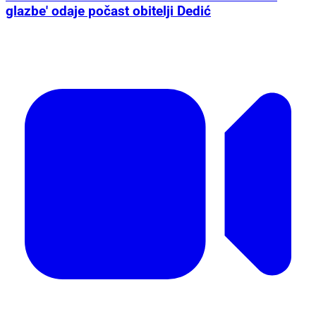
glazbe' odaje počast obitelji Dedić