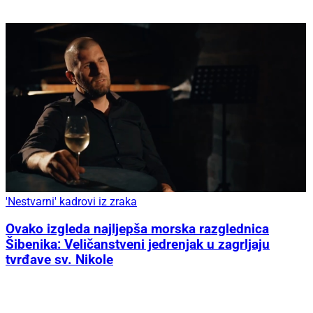
'Nestvarni' kadrovi iz zraka
Ovako izgleda najljepša morska razglednica
Šibenika: Veličanstveni jedrenjak u zagrljaju
tvrđave sv. Nikole