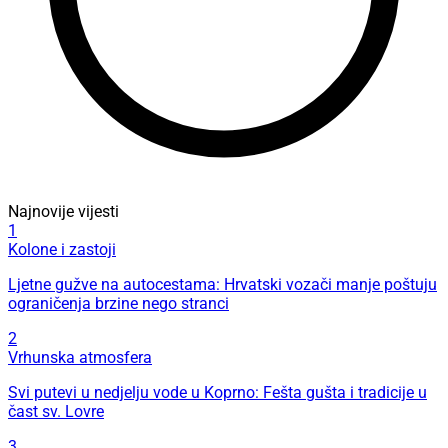
Najnovije vijesti
1
Kolone i zastoji
Ljetne gužve na autocestama: Hrvatski vozači manje poštuju
ograničenja brzine nego stranci
2
Vrhunska atmosfera
Svi putevi u nedjelju vode u Koprno: Fešta gušta i tradicije u
čast sv. Lovre
3