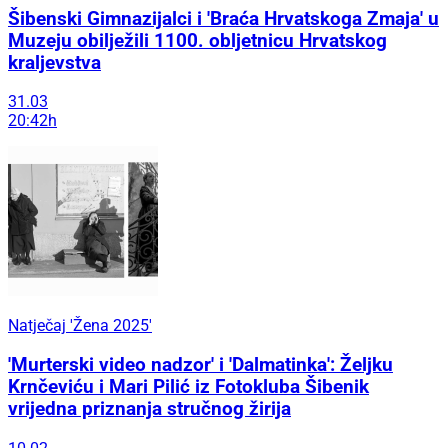
Šibenski Gimnazijalci i 'Braća Hrvatskoga Zmaja' u
Muzeju obilježili 1100. obljetnicu Hrvatskog
kraljevstva
31.03
20:42h
Natječaj 'Žena 2025'
'Murterski video nadzor' i 'Dalmatinka': Željku
Krnčeviću i Mari Pilić iz Fotokluba Šibenik
vrijedna priznanja stručnog žirija