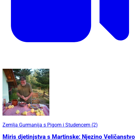
Zemlja Gurmanija s Pigom i Studencem (2)
Miris djetinjstva s Martinske: Njezino Veličanstvo