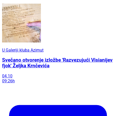
U Galeriji kluba Azimut
Svečano otvorenje izložbe 'Razvezujući Visianijev
fjok' Željka Krnčevića
04.10
09:26h