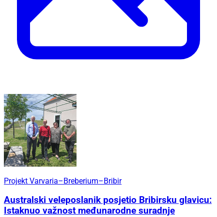
Projekt Varvaria–Breberium–Bribir
Australski veleposlanik posjetio Bribirsku glavicu:
Istaknuo važnost međunarodne suradnje