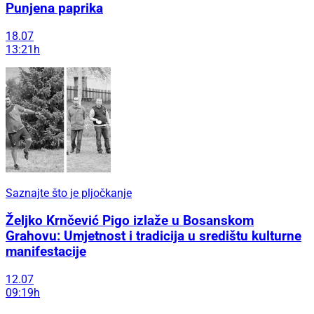
Punjena paprika
18.07
13:21h
Saznajte što je pljočkanje
Željko Krnčević Pigo izlaže u Bosanskom
Grahovu: Umjetnost i tradicija u središtu kulturne
manifestacije
12.07
09:19h