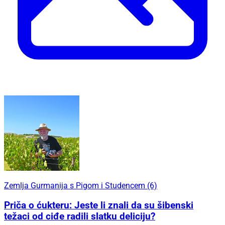
Zemlja Gurmanija s Pigom i Studencem (6)
Priča o ćukteru: Jeste li znali da su šibenski
težaci od ciđe radili slatku deliciju?