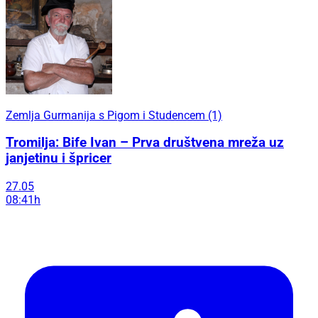
Zemlja Gurmanija s Pigom i Studencem (1)
Tromilja: Bife Ivan – Prva društvena mreža uz
janjetinu i špricer
27.05
08:41h