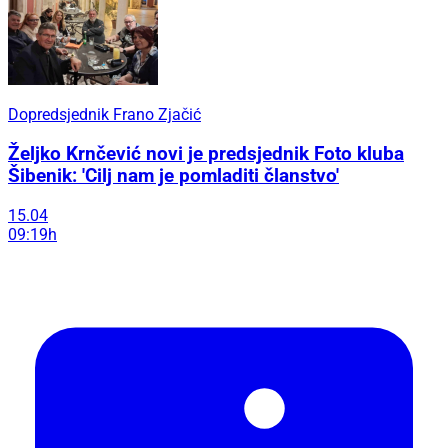
Dopredsjednik Frano Zjačić
Željko Krnčević novi je predsjednik Foto kluba
Šibenik: 'Cilj nam je pomladiti članstvo'
15.04
09:19h