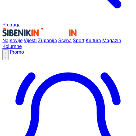
Pretraga
Najnovije
Vijesti
Županija
Scena
Sport
Kultura
Magazin
Kolumne
Promo