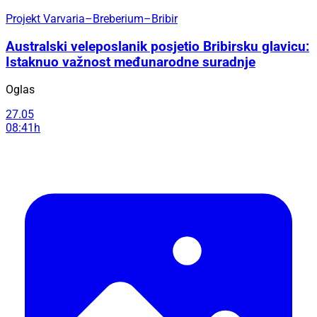
Projekt Varvaria–Breberium–Bribir
Australski veleposlanik posjetio Bribirsku glavicu:
Istaknuo važnost međunarodne suradnje
Oglas
27.05
08:41h