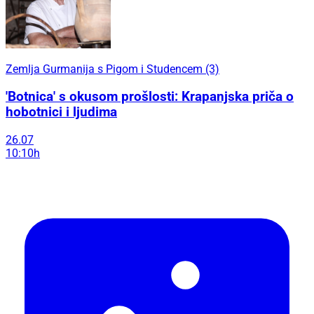
Zemlja Gurmanija s Pigom i Studencem (3)
'Botnica' s okusom prošlosti: Krapanjska priča o
hobotnici i ljudima
26.07
10:10h