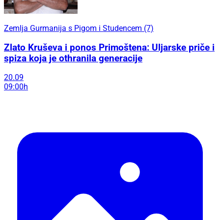
Zemlja Gurmanija s Pigom i Studencem (7)
Zlato Kruševa i ponos Primoštena: Uljarske priče i
spiza koja je othranila generacije
20.09
09:00h