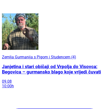
Zemlja Gurmanija s Pigom i Studencem (4)
Janjetina i stari običaji od Vrpolja do Visovca:
Begovica – gurmansko blago koje vrijedi čuvati
09.08
10:00h