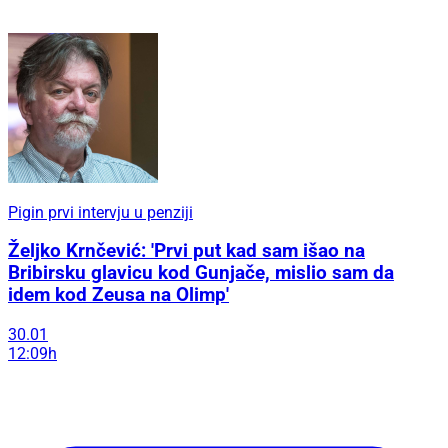
Pigin prvi intervju u penziji
Željko Krnčević: 'Prvi put kad sam išao na
Bribirsku glavicu kod Gunjače, mislio sam da
idem kod Zeusa na Olimp'
30.01
12:09h