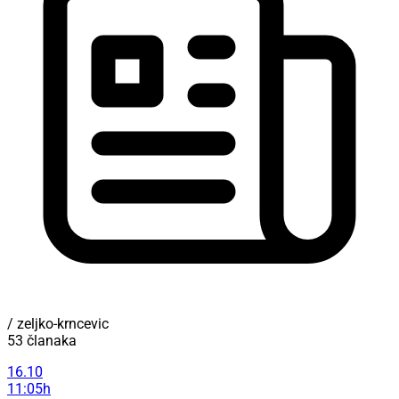
/ zeljko-krncevic
53 članaka
16.10
11:05h