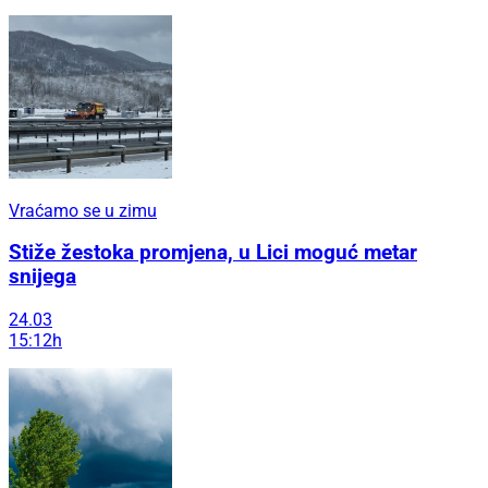
Vraćamo se u zimu
Stiže žestoka promjena, u Lici moguć metar
snijega
24.03
15:12h