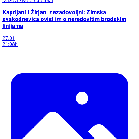
Izazovi života na otoku
Kaprijani i Žirjani nezadovoljni: Zimska
svakodnevica ovisi im o neredovitim brodskim
linijama
27.01
21:08h