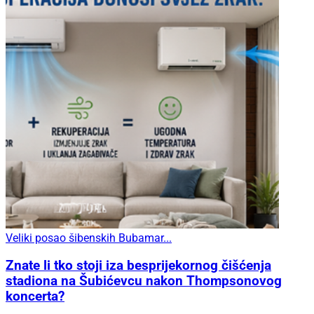
Veliki posao šibenskih Bubamar...
Znate li tko stoji iza besprijekornog čišćenja
stadiona na Šubićevcu nakon Thompsonovog
koncerta?