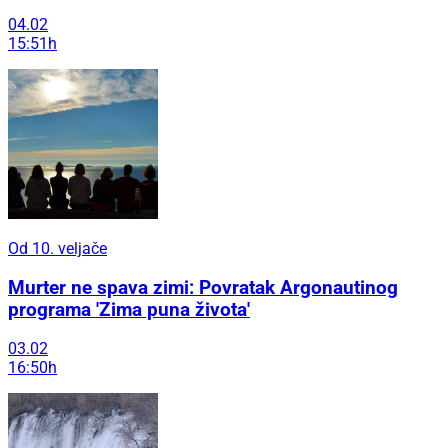
04.02
15:51h
Od 10. veljače
Murter ne spava zimi: Povratak Argonautinog
programa 'Zima puna života'
03.02
16:50h