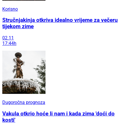
Korisno
Stručnjakinja otkriva idealno vrijeme za večeru
tijekom zime
02.11
17:44h
Dugoročna prognoza
Vakula otkrio hoće li nam i kada zima 'doći do
kosti'