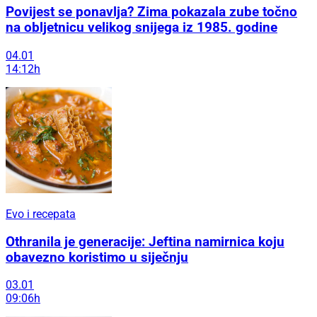
Povijest se ponavlja? Zima pokazala zube točno
na obljetnicu velikog snijega iz 1985. godine
04.01
14:12h
Evo i recepata
Othranila je generacije: Jeftina namirnica koju
obavezno koristimo u siječnju
03.01
09:06h