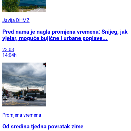
Javlja DHMZ
Pred nama je nagla promjena vremena: Snijeg, jak
vjetar, moguće bujične i urbane poplave...
23.03
14:04h
Promjena vremena
Od sredina tjedna povratak zime