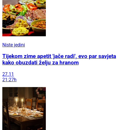
Niste jedini
Tijekom zime apetit 'jače radi', evo par savjeta
kako obuzdati želju za hranom
27.11
21:27h