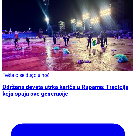
Feštalo se dugo u noć
Održana deveta utrka karića u Rupama: Tradicija
koja spaja sve generacije