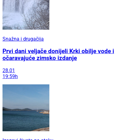
Snažna i drugačija
Prvi dani veljače donijeli Krki obilje vode i
očaravajuće zimsko izdanje
28.01
19:59h