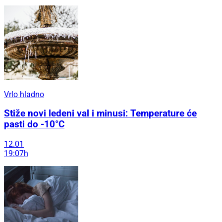
Vrlo hladno
Stiže novi ledeni val i minusi: Temperature će
pasti do -10°C
12.01
19:07h