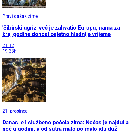
Pravi dašak zime
'Sibirski ugriz' već je zahvatio Europu, nama za
kraj godine donosi osjetno hladnije vrijeme
21.12
19:33h
21. prosinca
Danas je i službeno počela zima: Noćas je najdulja
noć u godini, a od sutra malo po malo idu duži