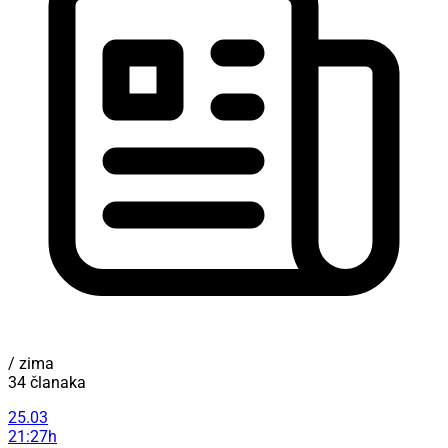
/ zima
34 članaka
25.03
21:27h