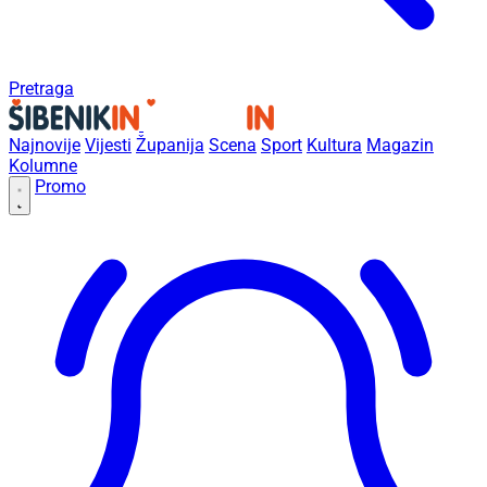
Pretraga
Najnovije
Vijesti
Županija
Scena
Sport
Kultura
Magazin
Kolumne
Promo