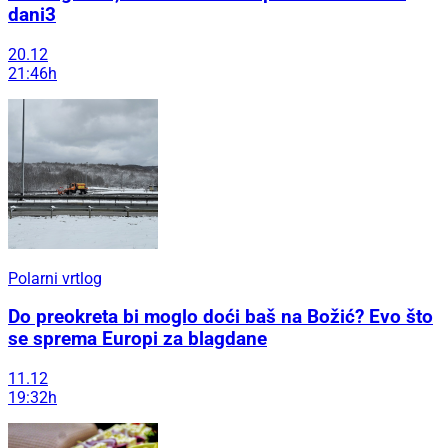
dani3
20.12
21:46h
Polarni vrtlog
Do preokreta bi moglo doći baš na Božić? Evo što
se sprema Europi za blagdane
11.12
19:32h