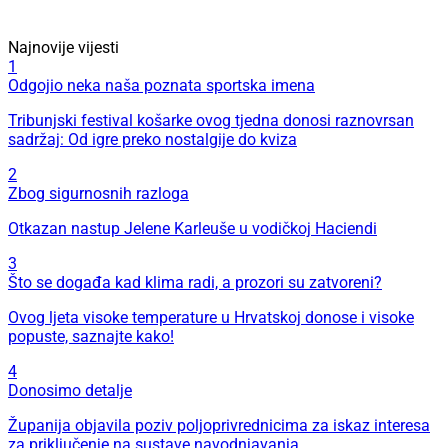
Najnovije vijesti
1
Odgojio neka naša poznata sportska imena
Tribunjski festival košarke ovog tjedna donosi raznovrsan
sadržaj: Od igre preko nostalgije do kviza
2
Zbog sigurnosnih razloga
Otkazan nastup Jelene Karleuše u vodičkoj Haciendi
3
Što se događa kad klima radi, a prozori su zatvoreni?
Ovog ljeta visoke temperature u Hrvatskoj donose i visoke
popuste, saznajte kako!
4
Donosimo detalje
Županija objavila poziv poljoprivrednicima za iskaz interesa
za priključenje na sustave navodnjavanja