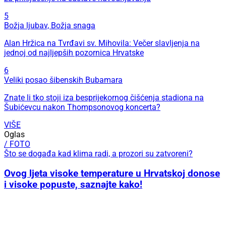
5
Božja ljubav, Božja snaga
Alan Hržica na Tvrđavi sv. Mihovila: Večer slavljenja na
jednoj od najljepših pozornica Hrvatske
6
Veliki posao šibenskih Bubamara
Znate li tko stoji iza besprijekornog čišćenja stadiona na
Šubićevcu nakon Thompsonovog koncerta?
VIŠE
Oglas
/ FOTO
Što se događa kad klima radi, a prozori su zatvoreni?
Ovog ljeta visoke temperature u Hrvatskoj donose
i visoke popuste, saznajte kako!