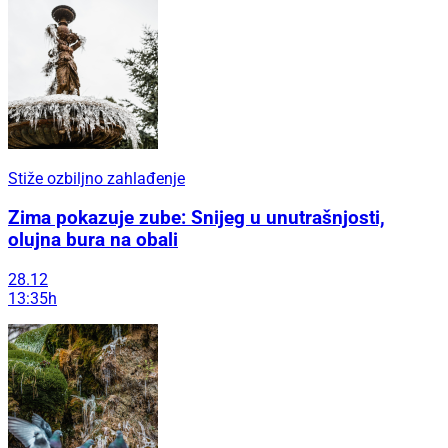
Stiže ozbiljno zahlađenje
Zima pokazuje zube: Snijeg u unutrašnjosti,
olujna bura na obali
28.12
13:35h