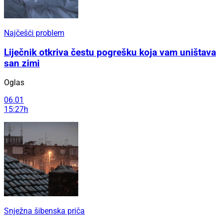
Najčešći problem
Liječnik otkriva čestu pogrešku koja vam uništava
san zimi
Oglas
06.01
15:27h
Snježna šibenska priča