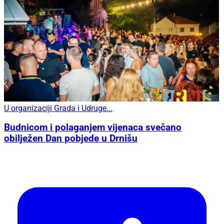
U organizaciji Grada i Udruge...
Budnicom i polaganjem vijenaca svečano
obilježen Dan pobjede u Drnišu