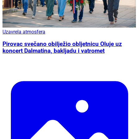
Uzavrela atmosfera
Pirovac svečano obilježio obljetnicu Oluje uz
koncert Dalmatina, bakljadu i vatromet