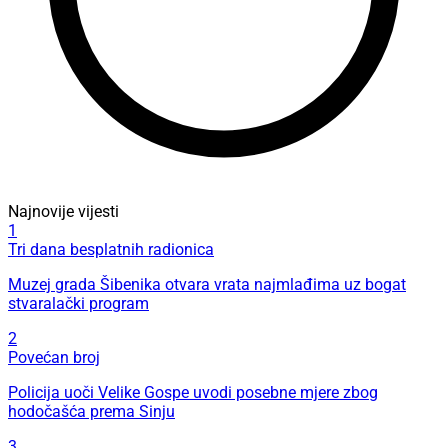
Najnovije vijesti
1
Tri dana besplatnih radionica
Muzej grada Šibenika otvara vrata najmlađima uz bogat
stvaralački program
2
Povećan broj
Policija uoči Velike Gospe uvodi posebne mjere zbog
hodočašća prema Sinju
3