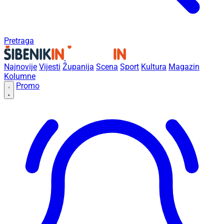
Pretraga
Najnovije
Vijesti
Županija
Scena
Sport
Kultura
Magazin
Kolumne
Promo