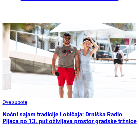
Ove subote
Noćni sajam tradicije i običaja: Drniška Radio
Pijaca po 13. put oživljava prostor gradske tržnice