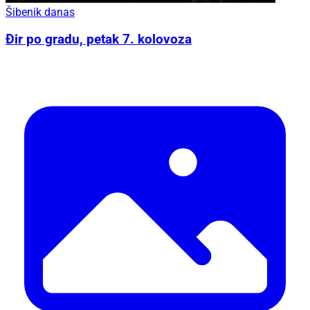
Šibenik danas
Đir po gradu, petak 7. kolovoza