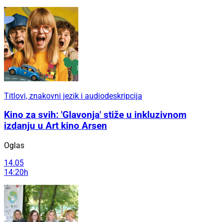
Titlovi, znakovni jezik i audiodeskripcija
Kino za svih: 'Glavonja' stiže u inkluzivnom
izdanju u Art kino Arsen
Oglas
14.05
14:20h