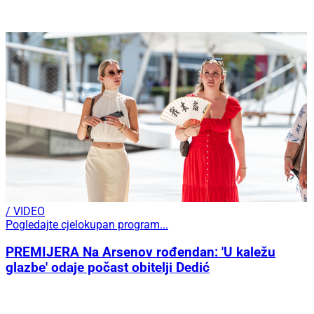
/ VIDEO
Pogledajte cjelokupan program...
PREMIJERA Na Arsenov rođendan: 'U kaležu
glazbe' odaje počast obitelji Dedić