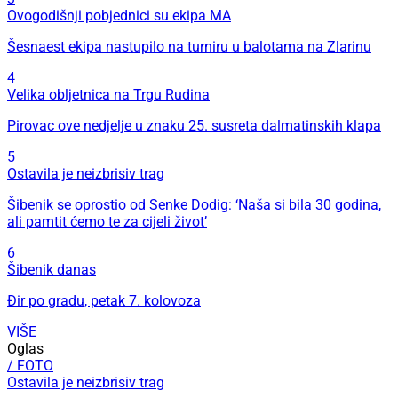
Ovogodišnji pobjednici su ekipa MA
Šesnaest ekipa nastupilo na turniru u balotama na Zlarinu
4
Velika obljetnica na Trgu Rudina
Pirovac ove nedjelje u znaku 25. susreta dalmatinskih klapa
5
Ostavila je neizbrisiv trag
Šibenik se oprostio od Senke Dodig: ‘Naša si bila 30 godina,
ali pamtit ćemo te za cijeli život’
6
Šibenik danas
Đir po gradu, petak 7. kolovoza
VIŠE
Oglas
/ FOTO
Ostavila je neizbrisiv trag