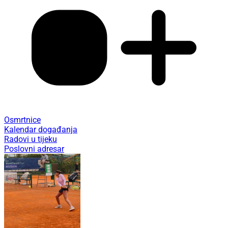
Osmrtnice
Kalendar događanja
Radovi u tijeku
Poslovni adresar