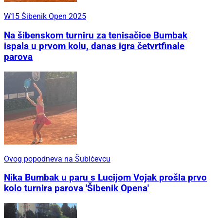
W15 Šibenik Open 2025
Na šibenskom turniru za tenisačice Bumbak
ispala u prvom kolu, danas igra četvrtfinale
parova
Ovog popodneva na Šubićevcu
Nika Bumbak u paru s Lucijom Vojak prošla prvo
kolo turnira parova 'Šibenik Opena'