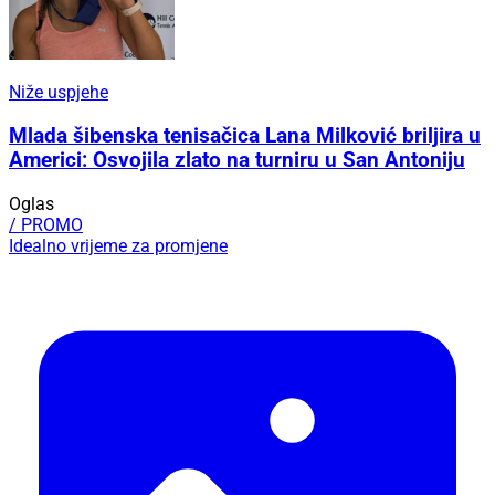
Niže uspjehe
Mlada šibenska tenisačica Lana Milković briljira u
Americi: Osvojila zlato na turniru u San Antoniju
Oglas
/ PROMO
Idealno vrijeme za promjene