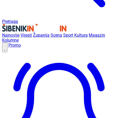
Pretraga
Najnovije
Vijesti
Županija
Scena
Sport
Kultura
Magazin
Kolumne
Promo