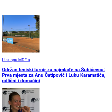
U sklopu MDF-a
Održan teniski turnir za najmlađe na Šubićevcu:
Prva mjesta za Anu Čatipović i Luku Karamatića,
odlični i domaćini