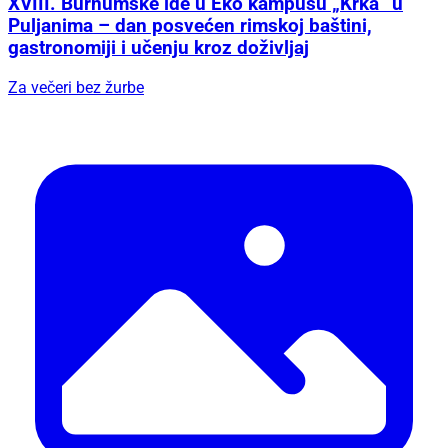
XVIII. Burnumske ide u Eko kampusu „Krka“ u
Puljanima – dan posvećen rimskoj baštini,
gastronomiji i učenju kroz doživljaj
Za večeri bez žurbe