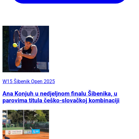
W15 Šibenik Open 2025
Ana Konjuh u nedjeljnom finalu Šibenika, u
parovima titula češko-slovačkoj kombinaciji