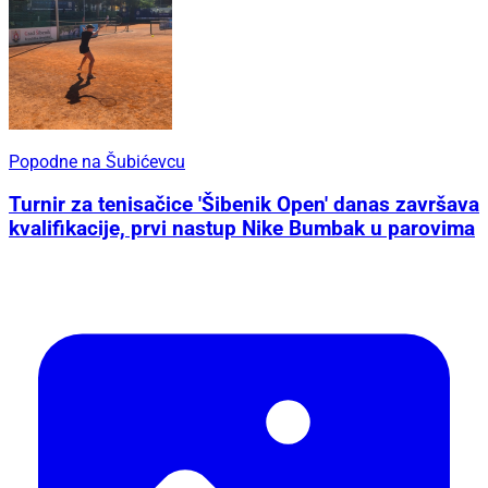
Popodne na Šubićevcu
Turnir za tenisačice 'Šibenik Open' danas završava
kvalifikacije, prvi nastup Nike Bumbak u parovima