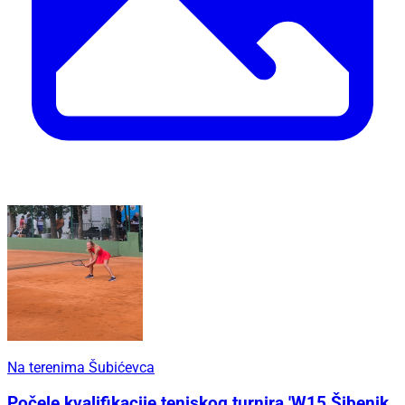
Na terenima Šubićevca
Počele kvalifikacije teniskog turnira 'W15 Šibenik