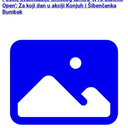
Open': Za koji dan u akciji Konjuh i Šibenčanka
Bumbak