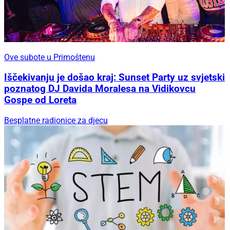
Ove subote u Primoštenu
Iščekivanju je došao kraj: Sunset Party uz svjetski
poznatog DJ Davida Moralesa na Vidikovcu
Gospe od Loreta
Besplatne radionice za djecu