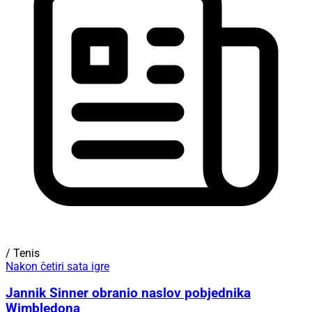
/ Tenis
Nakon četiri sata igre
Jannik Sinner obranio naslov pobjednika
Wimbledona