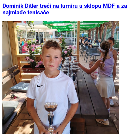
Dominik Ditler treći na turniru u sklopu MDF-a za
najmlađe tenisače