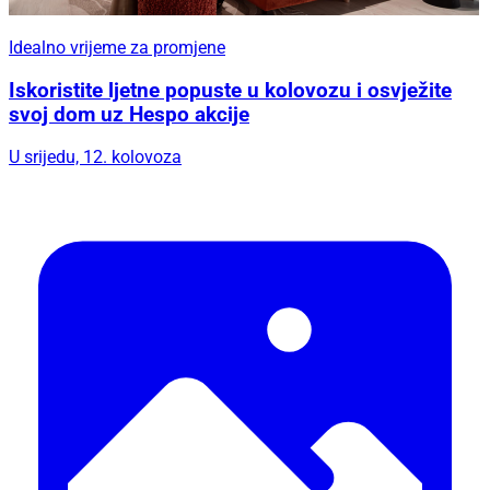
Idealno vrijeme za promjene
Iskoristite ljetne popuste u kolovozu i osvježite
svoj dom uz Hespo akcije
U srijedu, 12. kolovoza