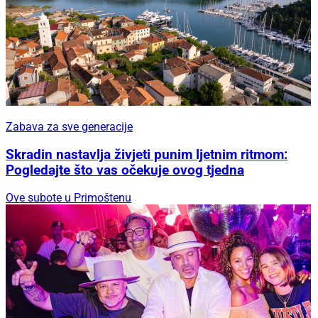
Zabava za sve generacije
Skradin nastavlja živjeti punim ljetnim ritmom:
Pogledajte što vas očekuje ovog tjedna
Ove subote u Primoštenu