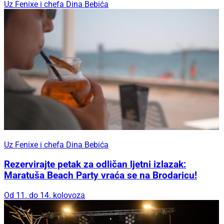
Uz Fenixe i chefa Dina Bebića
Uz Fenixe i chefa Dina Bebića
Rezervirajte petak za odličan ljetni izlazak:
Maratuša Beach Party vraća se na Brodaricu!
Od 11. do 14. kolovoza