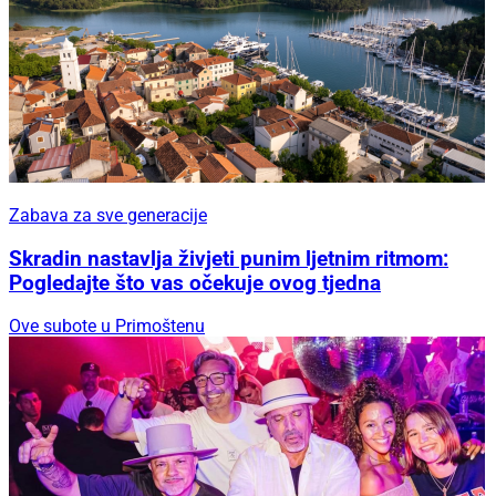
Zabava za sve generacije
Skradin nastavlja živjeti punim ljetnim ritmom:
Pogledajte što vas očekuje ovog tjedna
Ove subote u Primoštenu