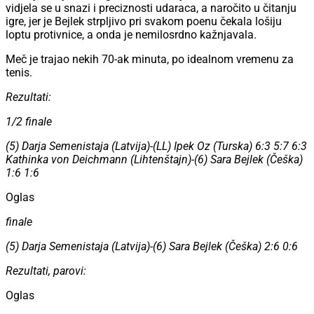
vidjela se u snazi i preciznosti udaraca, a naročito u čitanju
igre, jer je Bejlek strpljivo pri svakom poenu čekala lošiju
loptu protivnice, a onda je nemilosrdno kažnjavala.
Meč je trajao nekih 70-ak minuta, po idealnom vremenu za
tenis.
Rezultati:
1/2 finale
(5) Darja Semenistaja (Latvija)-(LL) Ipek Oz (Turska) 6:3 5:7 6:3
Kathinka von Deichmann (Lihtenštajn)-(6) Sara Bejlek (Češka)
1:6 1:6
Oglas
finale
(5) Darja Semenistaja (Latvija)-(6) Sara Bejlek (Češka) 2:6 0:6
Rezultati, parovi:
Oglas