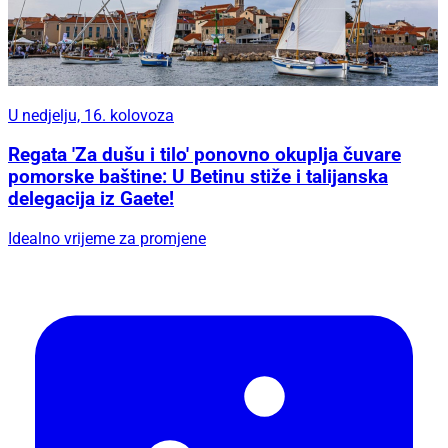
U nedjelju, 16. kolovoza
Regata 'Za dušu i tilo' ponovno okuplja čuvare
pomorske baštine: U Betinu stiže i talijanska
delegacija iz Gaete!
Idealno vrijeme za promjene