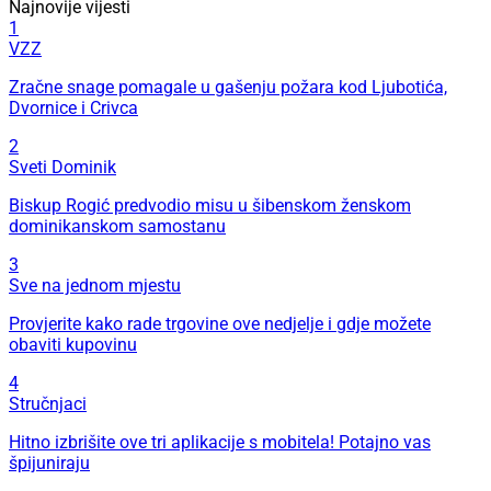
Najnovije vijesti
1
VZZ
Zračne snage pomagale u gašenju požara kod Ljubotića,
Dvornice i Crivca
2
Sveti Dominik
Biskup Rogić predvodio misu u šibenskom ženskom
dominikanskom samostanu
3
Sve na jednom mjestu
Provjerite kako rade trgovine ove nedjelje i gdje možete
obaviti kupovinu
4
Stručnjaci
Hitno izbrišite ove tri aplikacije s mobitela! Potajno vas
špijuniraju