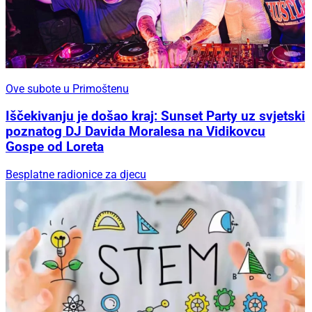
Ove subote u Primoštenu
Iščekivanju je došao kraj: Sunset Party uz svjetski
poznatog DJ Davida Moralesa na Vidikovcu
Gospe od Loreta
Besplatne radionice za djecu