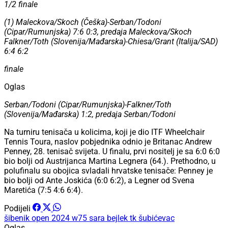
1/2 finale
(1) Maleckova/Skoch (Češka)-Serban/Todoni
(Cipar/Rumunjska) 7:6 0:3, predaja Maleckova/Skoch
Falkner/Toth (Slovenija/Mađarska)-Chiesa/Grant (Italija/SAD)
6:4 6:2
finale
Oglas
Serban/Todoni (Cipar/Rumunjska)-Falkner/Toth
(Slovenija/Mađarska) 1:2, predaja Serban/Todoni
Na turniru tenisača u kolicima, koji je dio ITF Wheelchair
Tennis Toura, naslov pobjednika odnio je Britanac Andrew
Penney, 28. tenisač svijeta. U finalu, prvi nositelj je sa 6:0 6:0
bio bolji od Austrijanca Martina Legnera (64.). Prethodno, u
polufinalu su obojica svladali hrvatske tenisače: Penney je
bio bolji od Ante Joskića (6:0 6:2), a Legner od Svena
Maretića (7:5 4:6 6:4).
Podijeli
šibenik open 2024
w75
sara bejlek
tk šubićevac
Oglas