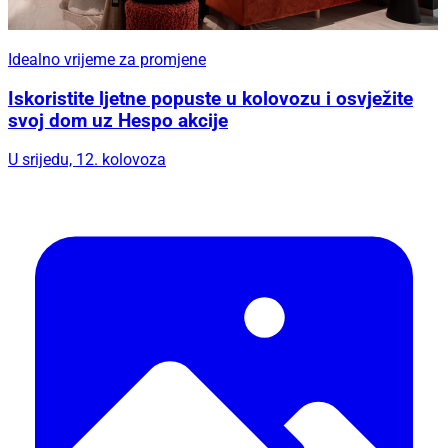
Idealno vrijeme za promjene
Iskoristite ljetne popuste u kolovozu i osvježite
svoj dom uz Hespo akcije
U srijedu, 12. kolovoza