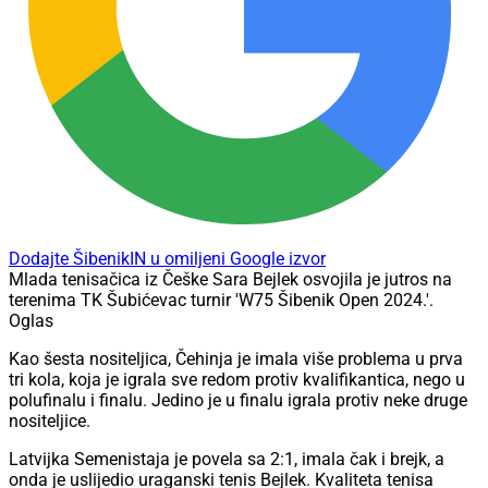
Dodajte ŠibenikIN u omiljeni Google izvor
Mlada tenisačica iz Češke Sara Bejlek osvojila je jutros na
terenima TK Šubićevac turnir 'W75 Šibenik Open 2024.'.
Oglas
Kao šesta nositeljica, Čehinja je imala više problema u prva
tri kola, koja je igrala sve redom protiv kvalifikantica, nego u
polufinalu i finalu. Jedino je u finalu igrala protiv neke druge
nositeljice.
Latvijka Semenistaja je povela sa 2:1, imala čak i brejk, a
onda je uslijedio uraganski tenis Bejlek. Kvaliteta tenisa