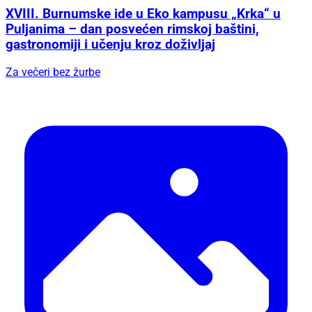
XVIII. Burnumske ide u Eko kampusu „Krka“ u
Puljanima – dan posvećen rimskoj baštini,
gastronomiji i učenju kroz doživljaj
Za večeri bez žurbe