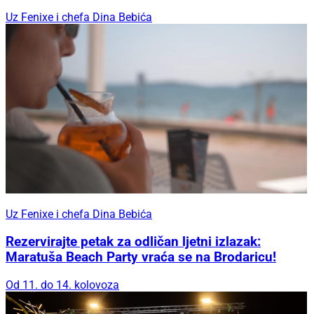
Uz Fenixe i chefa Dina Bebića
Uz Fenixe i chefa Dina Bebića
Rezervirajte petak za odličan ljetni izlazak:
Maratuša Beach Party vraća se na Brodaricu!
Od 11. do 14. kolovoza