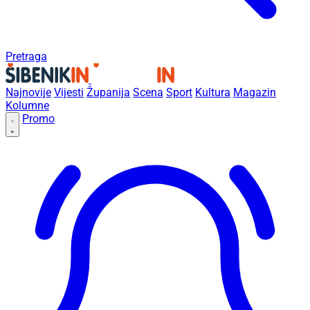
Pretraga
Najnovije
Vijesti
Županija
Scena
Sport
Kultura
Magazin
Kolumne
Promo