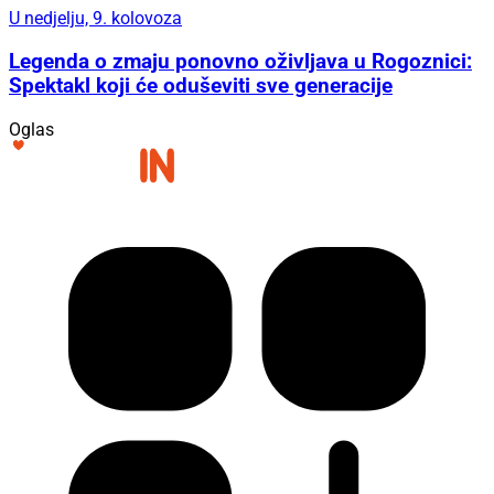
U nedjelju, 9. kolovoza
Legenda o zmaju ponovno oživljava u Rogoznici:
Spektakl koji će oduševiti sve generacije
Oglas