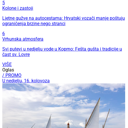
5
Kolone i zastoji
Ljetne gužve na autocestama: Hrvatski vozači manje poštuju
ograničenja brzine nego stranci
6
Vrhunska atmosfera
Svi putevi u nedjelju vode u Koprno: Fešta gušta i tradicije u
čast sv. Lovre
VIŠE
Oglas
/ PROMO
U nedjelju, 16. kolovoza