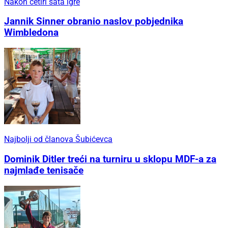
Nakon četiri sata igre
Jannik Sinner obranio naslov pobjednika
Wimbledona
Najbolji od članova Šubićevca
Dominik Ditler treći na turniru u sklopu MDF-a za
najmlađe tenisače