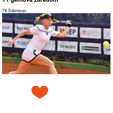
TK Šubićevac