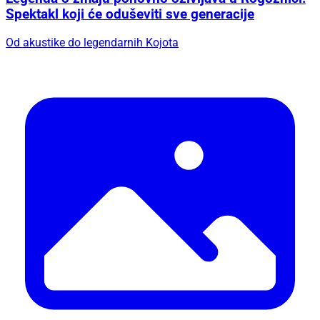
Spektakl koji će oduševiti sve generacije
Od akustike do legendarnih Kojota