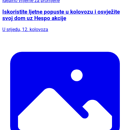
Idealno vrijeme za promjene
Iskoristite ljetne popuste u kolovozu i osvježite
svoj dom uz Hespo akcije
U srijedu, 12. kolovoza