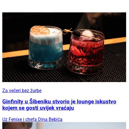
Za večeri bez žurbe
Ginfinity u Šibeniku stvorio je lounge iskustvo
kojem se gosti uvijek vraćaju
Uz Fenixe i chefa Dina Bebića