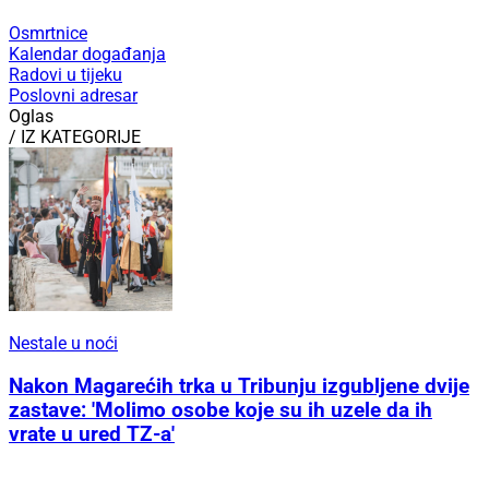
Osmrtnice
Kalendar događanja
Radovi u tijeku
Poslovni adresar
Oglas
/ IZ KATEGORIJE
Nestale u noći
Nakon Magarećih trka u Tribunju izgubljene dvije
zastave: 'Molimo osobe koje su ih uzele da ih
vrate u ured TZ-a'