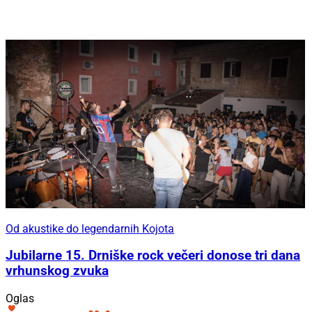
Od akustike do legendarnih Kojota
Jubilarne 15. Drniške rock večeri donose tri dana
vrhunskog zvuka
Oglas