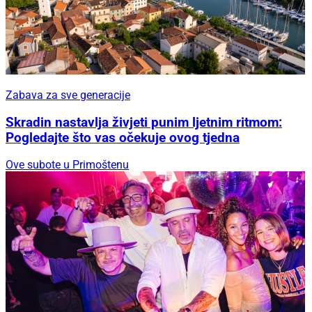
Zabava za sve generacije
Skradin nastavlja živjeti punim ljetnim ritmom:
Pogledajte što vas očekuje ovog tjedna
Ove subote u Primoštenu