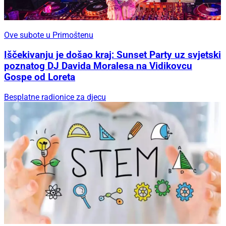
Ove subote u Primoštenu
Iščekivanju je došao kraj: Sunset Party uz svjetski
poznatog DJ Davida Moralesa na Vidikovcu
Gospe od Loreta
Besplatne radionice za djecu