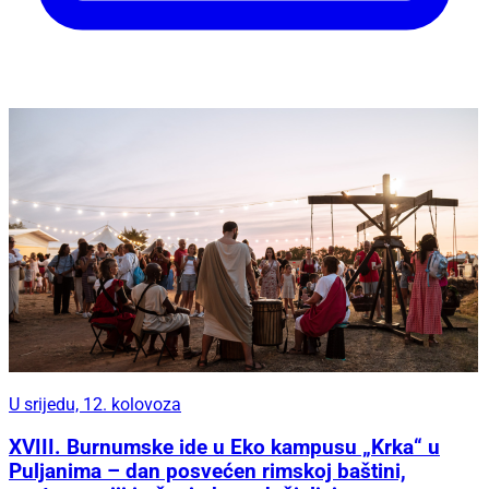
U srijedu, 12. kolovoza
XVIII. Burnumske ide u Eko kampusu „Krka“ u
Puljanima – dan posvećen rimskoj baštini,