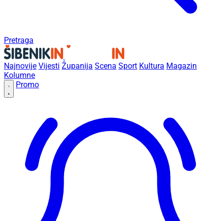
Pretraga
Najnovije
Vijesti
Županija
Scena
Sport
Kultura
Magazin
Kolumne
Promo