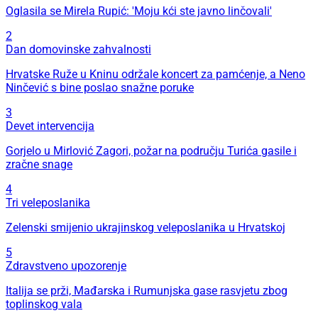
Oglasila se Mirela Rupić: 'Moju kći ste javno linčovali'
2
Dan domovinske zahvalnosti
Hrvatske Ruže u Kninu održale koncert za pamćenje, a Neno
Ninčević s bine poslao snažne poruke
3
Devet intervencija
Gorjelo u Mirlović Zagori, požar na području Turića gasile i
zračne snage
4
Tri veleposlanika
Zelenski smijenio ukrajinskog veleposlanika u Hrvatskoj
5
Zdravstveno upozorenje
Italija se prži, Mađarska i Rumunjska gase rasvjetu zbog
toplinskog vala