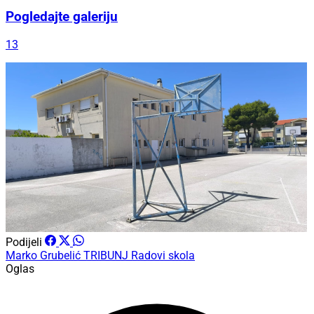
Pogledajte galeriju
13
Podijeli
Marko Grubelić
TRIBUNJ
Radovi
skola
Oglas