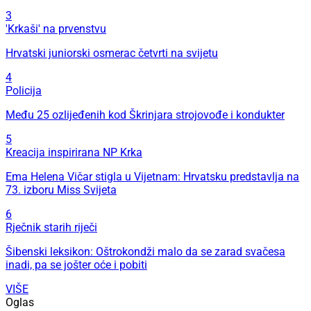
3
'Krkaši' na prvenstvu
Hrvatski juniorski osmerac četvrti na svijetu
4
Policija
Među 25 ozlijeđenih kod Škrinjara strojovođe i kondukter
5
Kreacija inspirirana NP Krka
Ema Helena Vičar stigla u Vijetnam: Hrvatsku predstavlja na
73. izboru Miss Svijeta
6
Rječnik starih riječi
Šibenski leksikon: Oštrokondži malo da se zarad svačesa
inadi, pa se jošter oće i pobiti
VIŠE
Oglas