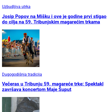
Uzbudljiva utrka
Josip Popov na Mišku i ove je godine prvi stigao
do cilja na 59. Tribunjskim magarećim trkama
Dugogodišnja tradicija
Večeras u Tribunju 59. magareće trke: Spektakl
završava koncertom Maje Šuput