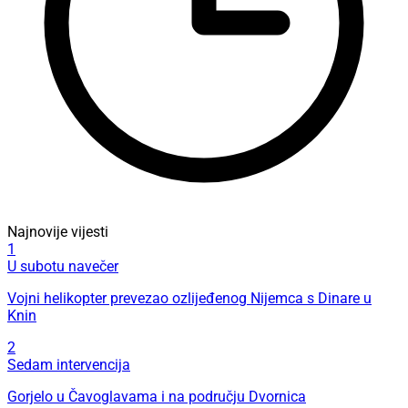
Najnovije vijesti
1
U subotu navečer
Vojni helikopter prevezao ozlijeđenog Nijemca s Dinare u
Knin
2
Sedam intervencija
Gorjelo u Čavoglavama i na području Dvornica