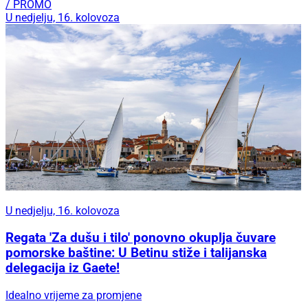
/ PROMO
U nedjelju, 16. kolovoza
U nedjelju, 16. kolovoza
Regata 'Za dušu i tilo' ponovno okuplja čuvare
pomorske baštine: U Betinu stiže i talijanska
delegacija iz Gaete!
Idealno vrijeme za promjene