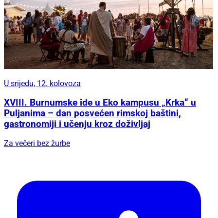
U srijedu, 12. kolovoza
XVIII. Burnumske ide u Eko kampusu „Krka“ u
Puljanima – dan posvećen rimskoj baštini,
gastronomiji i učenju kroz doživljaj
Za večeri bez žurbe