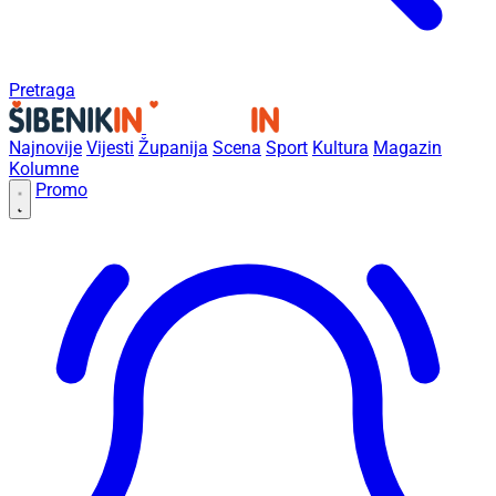
Pretraga
Najnovije
Vijesti
Županija
Scena
Sport
Kultura
Magazin
Kolumne
Promo