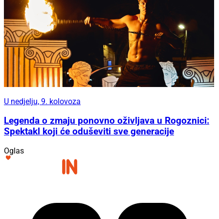
U nedjelju, 9. kolovoza
Legenda o zmaju ponovno oživljava u Rogoznici:
Spektakl koji će oduševiti sve generacije
Oglas