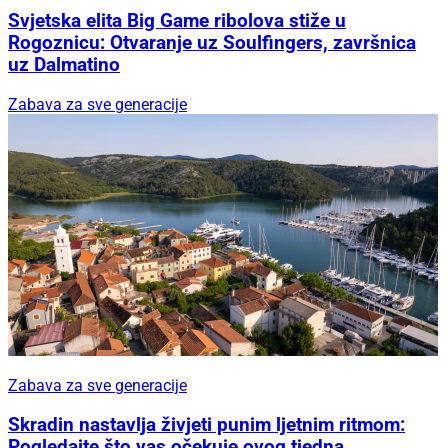
Svjetska elita Big Game ribolova stiže u
Rogoznicu: Otvaranje uz Soulfingers, završnica
uz Dalmatino
Zabava za sve generacije
Zabava za sve generacije
Skradin nastavlja živjeti punim ljetnim ritmom:
Pogledajte što vas očekuje ovog tjedna