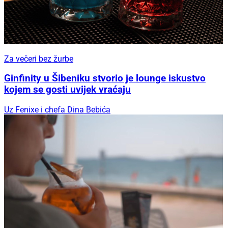
Za večeri bez žurbe
Ginfinity u Šibeniku stvorio je lounge iskustvo
kojem se gosti uvijek vraćaju
Uz Fenixe i chefa Dina Bebića