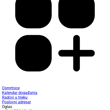
Osmrtnice
Kalendar događanja
Radovi u tijeku
Poslovni adresar
Oglas