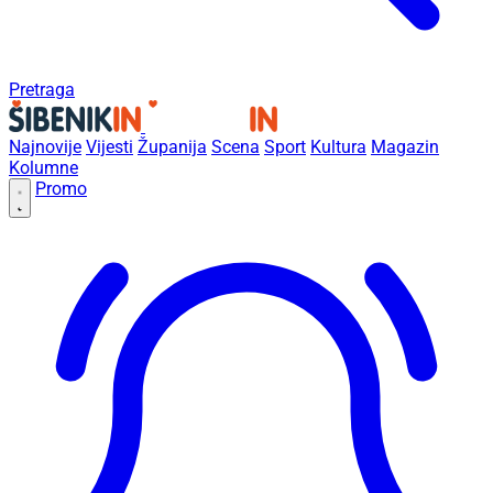
Pretraga
Najnovije
Vijesti
Županija
Scena
Sport
Kultura
Magazin
Kolumne
Promo