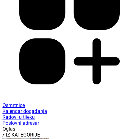
Osmrtnice
Kalendar događanja
Radovi u tijeku
Poslovni adresar
Oglas
/ IZ KATEGORIJE