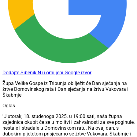
Dodajte ŠibenikIN u omiljeni Google izvor
Župa Velike Gospe iz Tribunja obilježit će Dan sjećanja na
žrtve Domovinskog rata i Dan sjećanja na žrtvu Vukovara i
Škabrnje.
Oglas
'U utorak, 18. studenoga 2025. u 19:00 sati, naša župna
zajednica okupit će se u molitvi i zahvalnosti za sve poginule,
nestale i stradale u Domovinskom ratu. Na ovaj dan, s
dubokim pijetetom prisjećamo se žrtve Vukovara, Škabrnje i