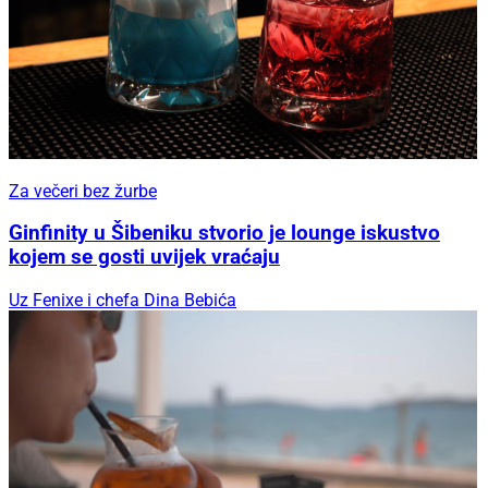
Za večeri bez žurbe
Ginfinity u Šibeniku stvorio je lounge iskustvo
kojem se gosti uvijek vraćaju
Uz Fenixe i chefa Dina Bebića