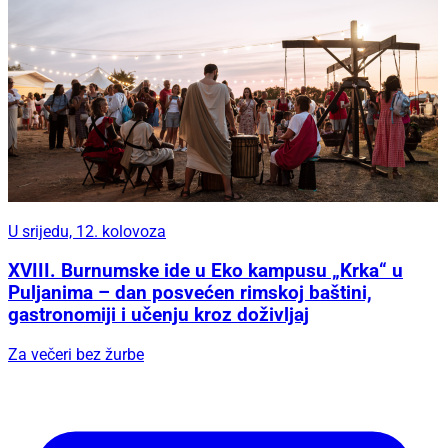
U srijedu, 12. kolovoza
XVIII. Burnumske ide u Eko kampusu „Krka“ u
Puljanima – dan posvećen rimskoj baštini,
gastronomiji i učenju kroz doživljaj
Za večeri bez žurbe