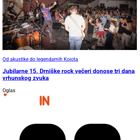
Od akustike do legendarnih Kojota
Jubilarne 15. Drniške rock večeri donose tri dana
vrhunskog zvuka
Oglas