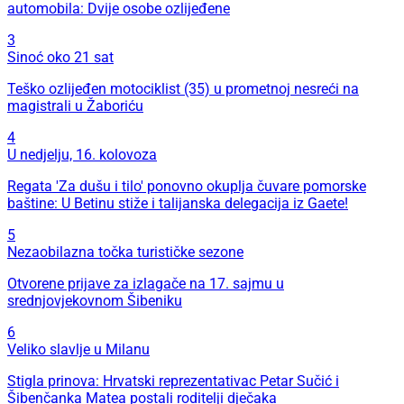
automobila: Dvije osobe ozlijeđene
3
Sinoć oko 21 sat
Teško ozlijeđen motociklist (35) u prometnoj nesreći na
magistrali u Žaboriću
4
U nedjelju, 16. kolovoza
Regata 'Za dušu i tilo' ponovno okuplja čuvare pomorske
baštine: U Betinu stiže i talijanska delegacija iz Gaete!
5
Nezaobilazna točka turističke sezone
Otvorene prijave za izlagače na 17. sajmu u
srednjovjekovnom Šibeniku
6
Veliko slavlje u Milanu
Stigla prinova: Hrvatski reprezentativac Petar Sučić i
Šibenčanka Matea postali roditelji dječaka