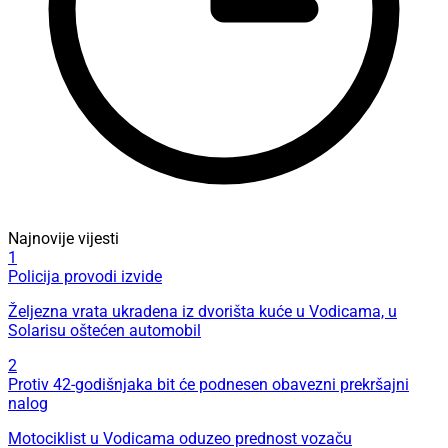
Najnovije vijesti
1
Policija provodi izvide
Željezna vrata ukradena iz dvorišta kuće u Vodicama, u
Solarisu oštećen automobil
2
Protiv 42-godišnjaka bit će podnesen obavezni prekršajni
nalog
Motociklist u Vodicama oduzeo prednost vozaču