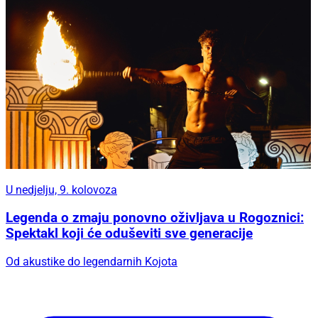
U nedjelju, 9. kolovoza
Legenda o zmaju ponovno oživljava u Rogoznici:
Spektakl koji će oduševiti sve generacije
Od akustike do legendarnih Kojota