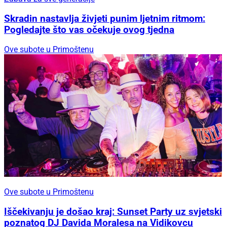
Skradin nastavlja živjeti punim ljetnim ritmom:
Pogledajte što vas očekuje ovog tjedna
Ove subote u Primoštenu
Ove subote u Primoštenu
Iščekivanju je došao kraj: Sunset Party uz svjetski
poznatog DJ Davida Moralesa na Vidikovcu