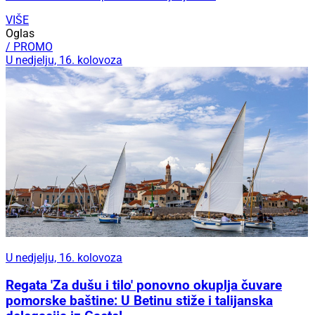
VIŠE
Oglas
/ PROMO
U nedjelju, 16. kolovoza
U nedjelju, 16. kolovoza
Regata 'Za dušu i tilo' ponovno okuplja čuvare
pomorske baštine: U Betinu stiže i talijanska