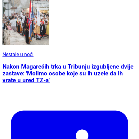
Nestale u noći
Nakon Magarećih trka u Tribunju izgubljene dvije
zastave: 'Molimo osobe koje su ih uzele da ih
vrate u ured TZ-a'