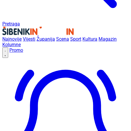
Pretraga
Najnovije
Vijesti
Županija
Scena
Sport
Kultura
Magazin
Kolumne
Promo