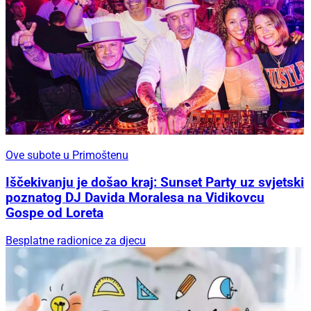
Ove subote u Primoštenu
Iščekivanju je došao kraj: Sunset Party uz svjetski
poznatog DJ Davida Moralesa na Vidikovcu
Gospe od Loreta
Besplatne radionice za djecu