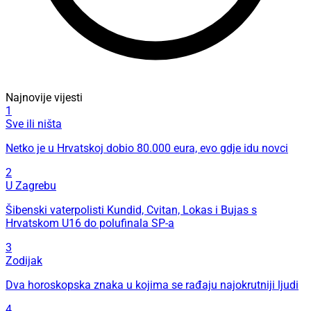
Najnovije vijesti
1
Sve ili ništa
Netko je u Hrvatskoj dobio 80.000 eura, evo gdje idu novci
2
U Zagrebu
Šibenski vaterpolisti Kundid, Cvitan, Lokas i Bujas s
Hrvatskom U16 do polufinala SP-a
3
Zodijak
Dva horoskopska znaka u kojima se rađaju najokrutniji ljudi
4