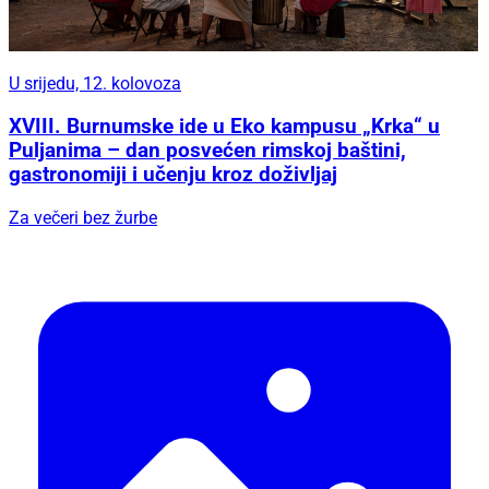
U srijedu, 12. kolovoza
XVIII. Burnumske ide u Eko kampusu „Krka“ u
Puljanima – dan posvećen rimskoj baštini,
gastronomiji i učenju kroz doživljaj
Za večeri bez žurbe