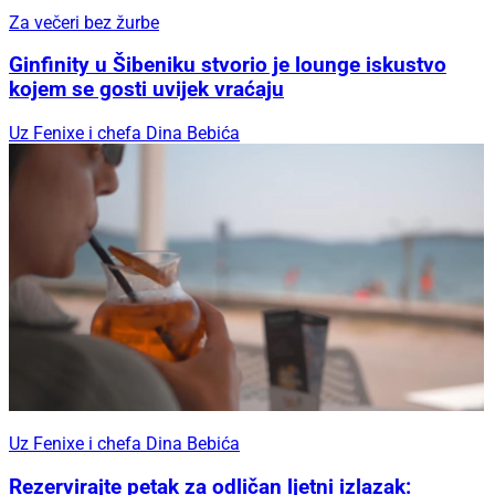
Za večeri bez žurbe
Ginfinity u Šibeniku stvorio je lounge iskustvo
kojem se gosti uvijek vraćaju
Uz Fenixe i chefa Dina Bebića
Uz Fenixe i chefa Dina Bebića
Rezervirajte petak za odličan ljetni izlazak: