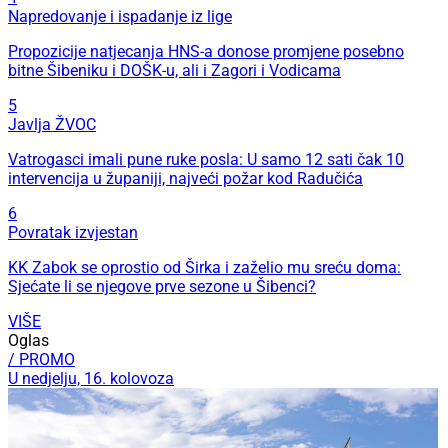
Napredovanje i ispadanje iz lige
Propozicije natjecanja HNS-a donose promjene posebno
bitne Šibeniku i DOŠK-u, ali i Zagori i Vodicama
5
Javlja ŽVOC
Vatrogasci imali pune ruke posla: U samo 12 sati čak 10
intervencija u županiji, najveći požar kod Radučića
6
Povratak izvjestan
KK Zabok se oprostio od Širka i zaželio mu sreću doma:
Sjećate li se njegove prve sezone u Šibenci?
VIŠE
Oglas
/ PROMO
U nedjelju, 16. kolovoza