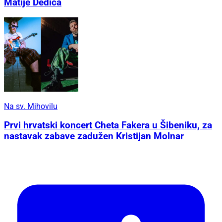
Matije Dedića
Na sv. Mihovilu
Prvi hrvatski koncert Cheta Fakera u Šibeniku, za
nastavak zabave zadužen Kristijan Molnar