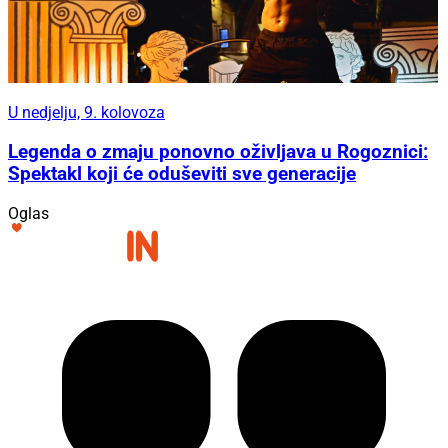
U nedjelju, 9. kolovoza
Legenda o zmaju ponovno oživljava u Rogoznici:
Spektakl koji će oduševiti sve generacije
Oglas