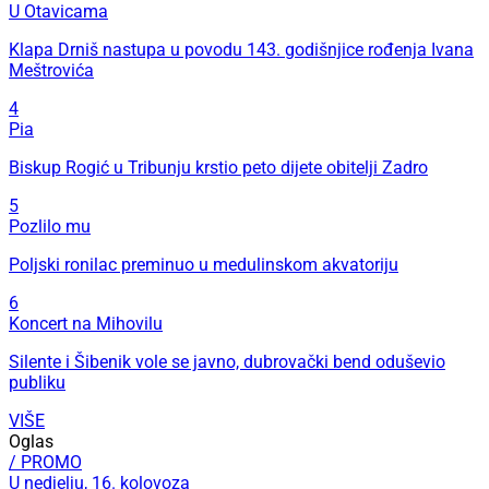
U Otavicama
Klapa Drniš nastupa u povodu 143. godišnjice rođenja Ivana
Meštrovića
4
Pia
Biskup Rogić u Tribunju krstio peto dijete obitelji Zadro
5
Pozlilo mu
Poljski ronilac preminuo u medulinskom akvatoriju
6
Koncert na Mihovilu
Silente i Šibenik vole se javno, dubrovački bend oduševio
publiku
VIŠE
Oglas
/ PROMO
U nedjelju, 16. kolovoza