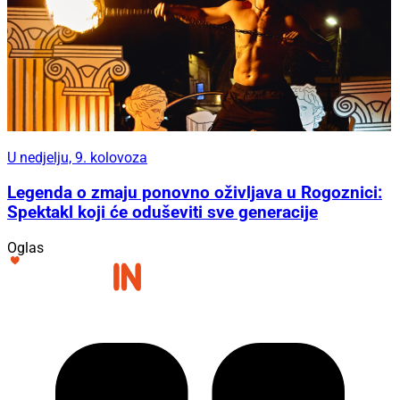
U nedjelju, 9. kolovoza
Legenda o zmaju ponovno oživljava u Rogoznici:
Spektakl koji će oduševiti sve generacije
Oglas