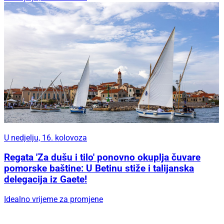
U nedjelju, 16. kolovoza
Regata 'Za dušu i tilo' ponovno okuplja čuvare
pomorske baštine: U Betinu stiže i talijanska
delegacija iz Gaete!
Idealno vrijeme za promjene