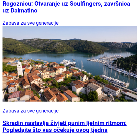
Rogoznicu: Otvaranje uz Soulfingers, završnica
uz Dalmatino
Zabava za sve generacije
Zabava za sve generacije
Skradin nastavlja živjeti punim ljetnim ritmom:
Pogledajte što vas očekuje ovog tjedna