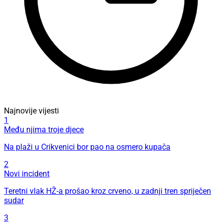
Najnovije vijesti
1
Među njima troje djece
Na plaži u Crikvenici bor pao na osmero kupača
2
Novi incident
Teretni vlak HŽ-a prošao kroz crveno, u zadnji tren spriječen
sudar
3