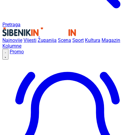
Pretraga
Najnovije
Vijesti
Županija
Scena
Sport
Kultura
Magazin
Kolumne
Promo