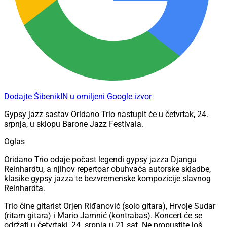
Dodajte ŠibenikIN u omiljeni Google izvor
Gypsy jazz sastav Oridano Trio nastupit će u četvrtak, 24.
srpnja, u sklopu Barone Jazz Festivala.
Oglas
Oridano Trio odaje počast legendi gypsy jazza Djangu
Reinhardtu, a njihov repertoar obuhvaća autorske skladbe,
klasike gypsy jazza te bezvremenske kompozicije slavnog
Reinhardta.
Trio čine gitarist Orjen Riđanović (solo gitara), Hrvoje Sudar
(ritam gitara) i Mario Jamnić (kontrabas). Koncert će se
održati u četvrtakl, 24. srpnja u 21 sat. Ne propustite još