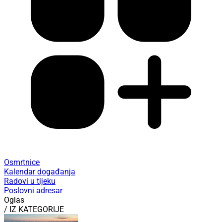
Osmrtnice
Kalendar događanja
Radovi u tijeku
Poslovni adresar
Oglas
/ IZ KATEGORIJE