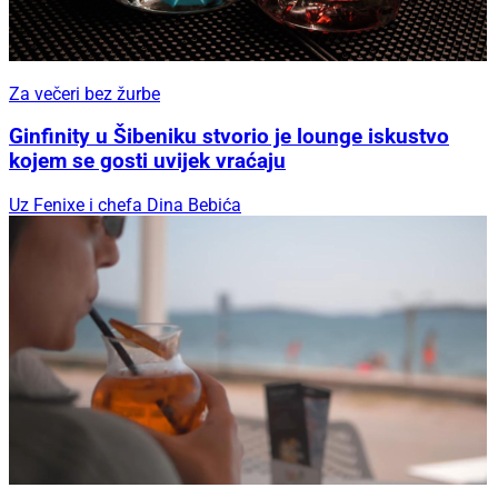
Za večeri bez žurbe
Ginfinity u Šibeniku stvorio je lounge iskustvo
kojem se gosti uvijek vraćaju
Uz Fenixe i chefa Dina Bebića