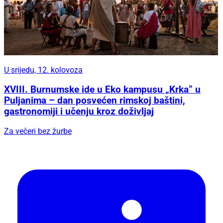
U srijedu, 12. kolovoza
XVIII. Burnumske ide u Eko kampusu „Krka“ u
Puljanima – dan posvećen rimskoj baštini,
gastronomiji i učenju kroz doživljaj
Za večeri bez žurbe