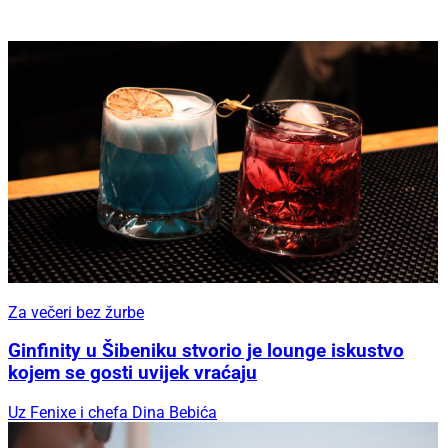
Za večeri bez žurbe
Ginfinity u Šibeniku stvorio je lounge iskustvo
kojem se gosti uvijek vraćaju
Uz Fenixe i chefa Dina Bebića