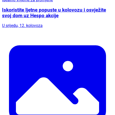
Iskoristite ljetne popuste u kolovozu i osvježite
svoj dom uz Hespo akcije
U srijedu, 12. kolovoza