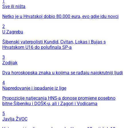
1
Sve ili ništa
Netko je u Hrvatskoj dobio 80.000 eura, evo gdje idu novci
2
U Zagrebu
Šibenski vaterpolisti Kundid, Cvitan, Lokas i Bujas s
Hrvatskom U16 do polufinala SP-a
3
Zodijak
Dva horoskopska znaka u kojima se rađaju najokrutniji ljudi
4
Napredovanje i ispadanje iz lige
Propozicije natjecanja HNS-a donose promjene posebno
bitne Šibeniku i DOŠK-u, ali i Zagori i Vodicama
5
Javlja ŽVOC