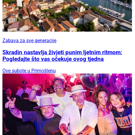
Zabava za sve generacije
Skradin nastavlja živjeti punim ljetnim ritmom:
Pogledajte što vas očekuje ovog tjedna
Ove subote u Primoštenu