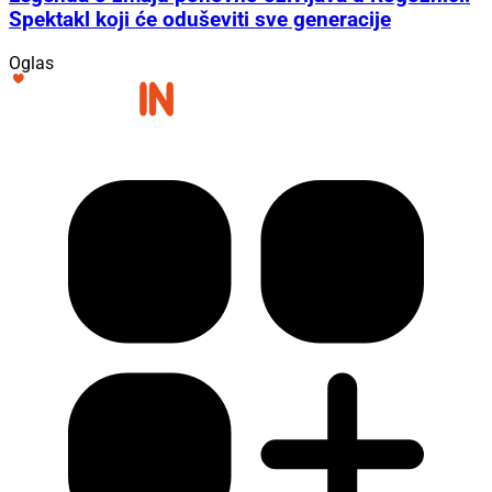
Spektakl koji će oduševiti sve generacije
Oglas