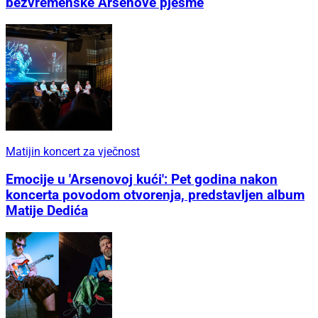
bezvremenske Arsenove pjesme
Matijin koncert za vječnost
Emocije u 'Arsenovoj kući': Pet godina nakon
koncerta povodom otvorenja, predstavljen album
Matije Dedića