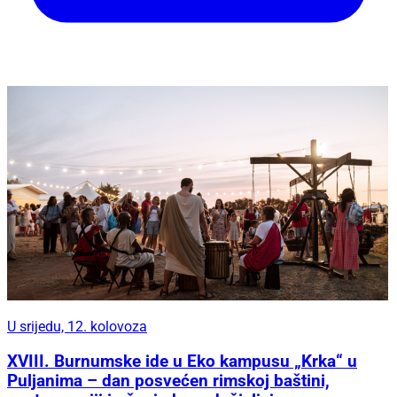
U srijedu, 12. kolovoza
XVIII. Burnumske ide u Eko kampusu „Krka“ u
Puljanima – dan posvećen rimskoj baštini,