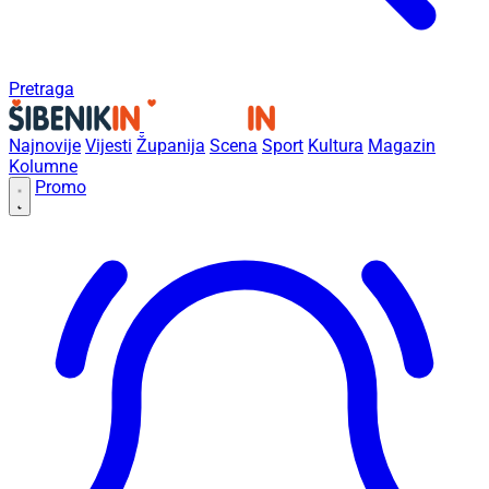
Pretraga
Najnovije
Vijesti
Županija
Scena
Sport
Kultura
Magazin
Kolumne
Promo