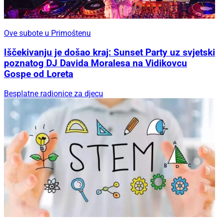
Ove subote u Primoštenu
Iščekivanju je došao kraj: Sunset Party uz svjetski
poznatog DJ Davida Moralesa na Vidikovcu
Gospe od Loreta
Besplatne radionice za djecu