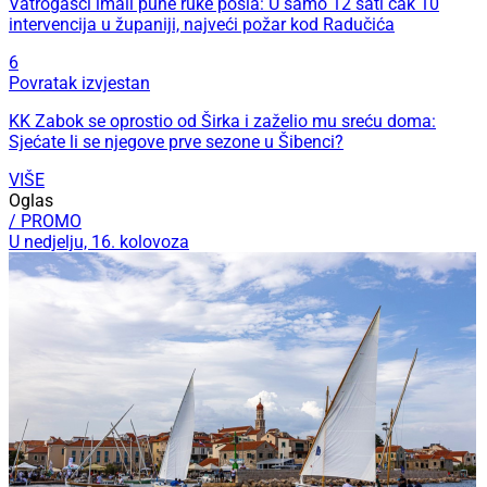
Vatrogasci imali pune ruke posla: U samo 12 sati čak 10
intervencija u županiji, najveći požar kod Radučića
6
Povratak izvjestan
KK Zabok se oprostio od Širka i zaželio mu sreću doma:
Sjećate li se njegove prve sezone u Šibenci?
VIŠE
Oglas
/ PROMO
U nedjelju, 16. kolovoza