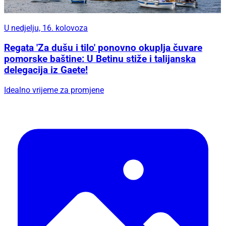
U nedjelju, 16. kolovoza
Regata 'Za dušu i tilo' ponovno okuplja čuvare
pomorske baštine: U Betinu stiže i talijanska
delegacija iz Gaete!
Idealno vrijeme za promjene