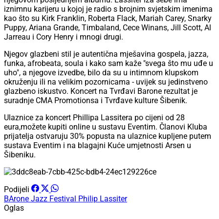
iznimnu karijeru u kojoj je radio s brojnim svjetskim imenima
kao što su Kirk Franklin, Roberta Flack, Mariah Carey, Snarky
Puppy, Ariana Grande, Timbaland, Cece Winans, Jill Scott, Al
Jarreau i Cory Henry i mnogi drugi.
Njegov glazbeni stil je autentična mješavina gospela, jazza,
funka, afrobeata, soula i kako sam kaže "svega što mu uđe u
uho", a njegove izvedbe, bilo da su u intimnom klupskom
okruženju ili na velikim pozornicama - uvijek su jedinstveno
glazbeno iskustvo. Koncert na Tvrđavi Barone rezultat je
suradnje CMA Promotionsa i Tvrđave kulture Šibenik.
Ulaznice za koncert Phillipa Lassitera po cijeni od 28
eura,možete kupiti online u sustavu Eventim. Članovi Kluba
prijatelja ostvaruju 30% popusta na ulaznice kupljene putem
sustava Eventim i na blagajni Kuće umjetnosti Arsen u
Šibeniku.
Podijeli
BArone Jazz Festival
Philip Lassiter
Oglas