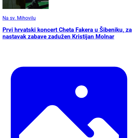
Na sv. Mihovilu
Prvi hrvatski koncert Cheta Fakera u Šibeniku, za
nastavak zabave zadužen Kristijan Molnar