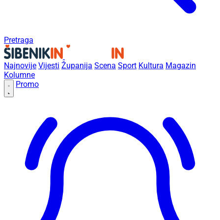
Pretraga
Najnovije
Vijesti
Županija
Scena
Sport
Kultura
Magazin
Kolumne
Promo