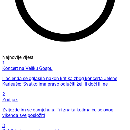
Najnovije vijesti
1
Koncert na Veliku Gospu
Hacienda se oglasila nakon kritika zbog koncerta Jelene
Karleuše: ‘Svatko ima pravo odlučiti želi li doći ili ne’
2
Zodijak
Zvijezde im se osmjehuju: Tri znaka kojima će se ovog
vikenda sve posložiti
3