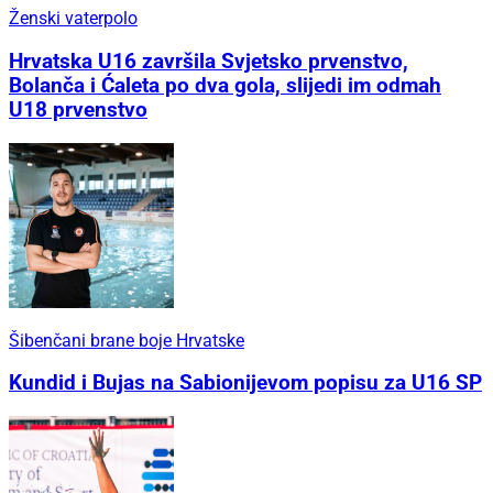
Ženski vaterpolo
Hrvatska U16 završila Svjetsko prvenstvo,
Bolanča i Ćaleta po dva gola, slijedi im odmah
U18 prvenstvo
Šibenčani brane boje Hrvatske
Kundid i Bujas na Sabionijevom popisu za U16 SP