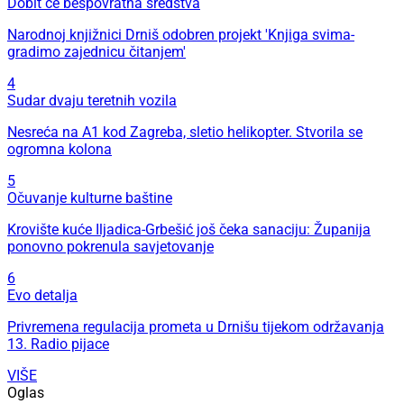
Dobit će bespovratna sredstva
Narodnoj knjižnici Drniš odobren projekt 'Knjiga svima-
gradimo zajednicu čitanjem'
4
Sudar dvaju teretnih vozila
Nesreća na A1 kod Zagreba, sletio helikopter. Stvorila se
ogromna kolona
5
Očuvanje kulturne baštine
Krovište kuće Iljadica-Grbešić još čeka sanaciju: Županija
ponovno pokrenula savjetovanje
6
Evo detalja
Privremena regulacija prometa u Drnišu tijekom održavanja
13. Radio pijace
VIŠE
Oglas