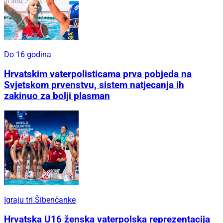
Do 16 godina
Hrvatskim vaterpolisticama prva pobjeda na
Svjetskom prvenstvu, sistem natjecanja ih
zakinuo za bolji plasman
Igraju tri Šibenčanke
Hrvatska U16 ženska vaterpolska reprezentacija