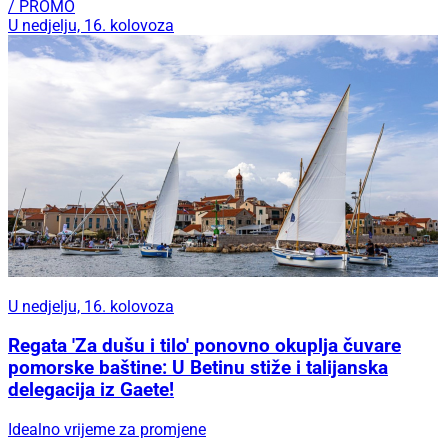
/ PROMO
U nedjelju, 16. kolovoza
U nedjelju, 16. kolovoza
Regata 'Za dušu i tilo' ponovno okuplja čuvare
pomorske baštine: U Betinu stiže i talijanska
delegacija iz Gaete!
Idealno vrijeme za promjene