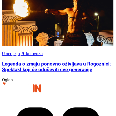
U nedjelju, 9. kolovoza
Legenda o zmaju ponovno oživljava u Rogoznici:
Spektakl koji će oduševiti sve generacije
Oglas