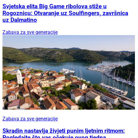
Svjetska elita Big Game ribolova stiže u
Rogoznicu: Otvaranje uz Soulfingers, završnica
uz Dalmatino
Zabava za sve generacije
Zabava za sve generacije
Skradin nastavlja živjeti punim ljetnim ritmom:
Pogledajte što vas očekuje ovog tjedna