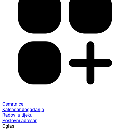
Osmrtnice
Kalendar događanja
Radovi u tijeku
Poslovni adresar
Oglas