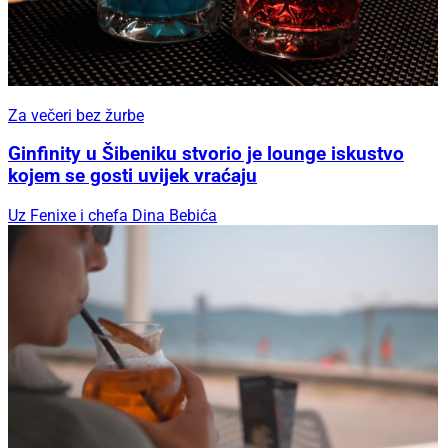
Za večeri bez žurbe
Ginfinity u Šibeniku stvorio je lounge iskustvo
kojem se gosti uvijek vraćaju
Uz Fenixe i chefa Dina Bebića