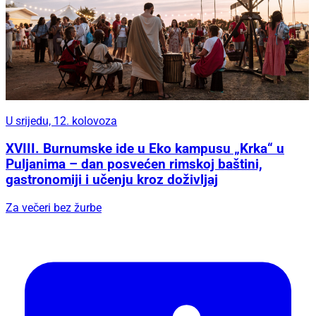
U srijedu, 12. kolovoza
XVIII. Burnumske ide u Eko kampusu „Krka“ u
Puljanima – dan posvećen rimskoj baštini,
gastronomiji i učenju kroz doživljaj
Za večeri bez žurbe