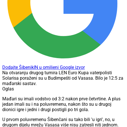
Dodajte ŠibenikIN u omiljeni Google izvor
Na otvaranju drugog turnira LEN Euro Kupa vaterpolisti
Solarisa poraženi su u Budimpešti od Vasasa. Bilo je 12:5 za
mađarski sastav.
Oglas
Mađari su imali vodstvo od 3:2 nakon prve četvrtine. A plus
jedan imali su i na poluvremenu, nakon što su u drugoj
dionici igre i jedni i drugi postigli po tri gola.
U prvom poluvremenu Šibenčani su tako bili 'u igri', no, u
drugom dijelu mrežu Vasasa više nisu zatresli niti jednom.