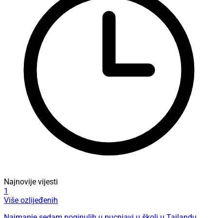
Najnovije vijesti
1
Više ozlijeđenih
Najmanje sedam poginulih u pucnjavi u školi u Tajlandu