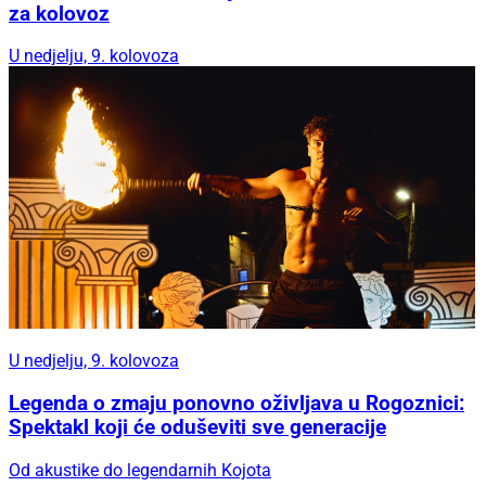
za kolovoz
U nedjelju, 9. kolovoza
U nedjelju, 9. kolovoza
Legenda o zmaju ponovno oživljava u Rogoznici:
Spektakl koji će oduševiti sve generacije
Od akustike do legendarnih Kojota