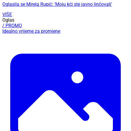
Oglasila se Mirela Rupić: 'Moju kći ste javno linčovali'
VIŠE
Oglas
/ PROMO
Idealno vrijeme za promjene