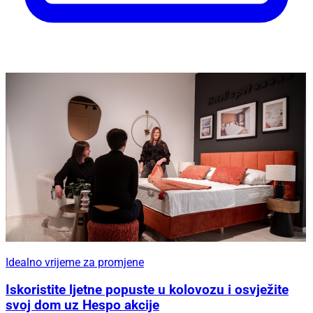
Idealno vrijeme za promjene
Iskoristite ljetne popuste u kolovozu i osvježite
svoj dom uz Hespo akcije