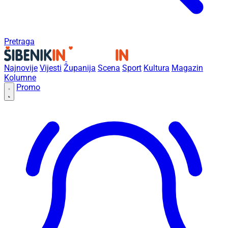
Pretraga
Najnovije
Vijesti
Županija
Scena
Sport
Kultura
Magazin
Kolumne
Promo