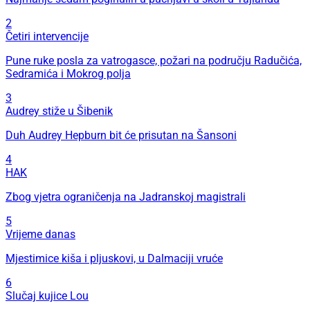
2
Četiri intervencije
Pune ruke posla za vatrogasce, požari na području Radučića,
Sedramića i Mokrog polja
3
Audrey stiže u Šibenik
Duh Audrey Hepburn bit će prisutan na Šansoni
4
HAK
Zbog vjetra ograničenja na Jadranskoj magistrali
5
Vrijeme danas
Mjestimice kiša i pljuskovi, u Dalmaciji vruće
6
Slučaj kujice Lou