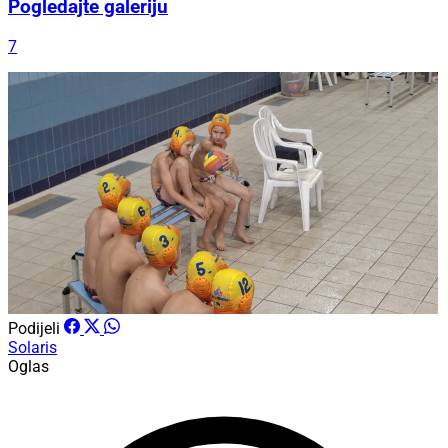
Pogledajte galeriju
7
Podijeli
Solaris
Oglas