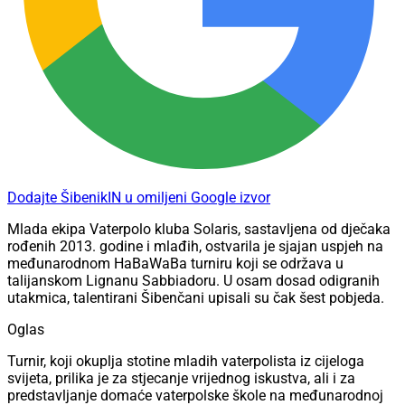
Dodajte ŠibenikIN u omiljeni Google izvor
Mlada ekipa Vaterpolo kluba Solaris, sastavljena od dječaka
rođenih 2013. godine i mlađih, ostvarila je sjajan uspjeh na
međunarodnom HaBaWaBa turniru koji se održava u
talijanskom Lignanu Sabbiadoru. U osam dosad odigranih
utakmica, talentirani Šibenčani upisali su čak šest pobjeda.
Oglas
Turnir, koji okuplja stotine mladih vaterpolista iz cijeloga
svijeta, prilika je za stjecanje vrijednog iskustva, ali i za
predstavljanje domaće vaterpolske škole na međunarodnoj