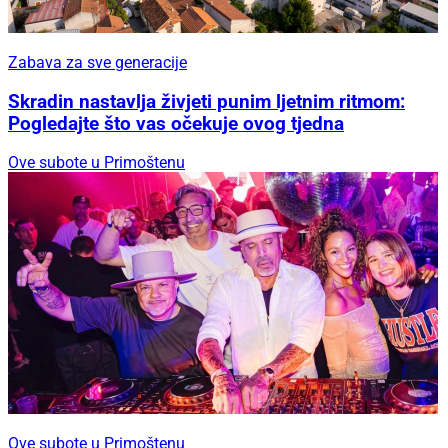
Zabava za sve generacije
Skradin nastavlja živjeti punim ljetnim ritmom:
Pogledajte što vas očekuje ovog tjedna
Ove subote u Primoštenu
Ove subote u Primoštenu