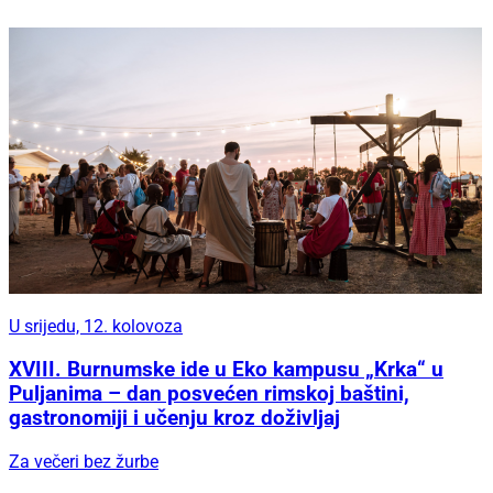
U srijedu, 12. kolovoza
XVIII. Burnumske ide u Eko kampusu „Krka“ u
Puljanima – dan posvećen rimskoj baštini,
gastronomiji i učenju kroz doživljaj
Za večeri bez žurbe