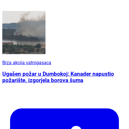
Brza akcija vatrogasaca
Ugašen požar u Dumbokoj: Kanader napustio
požarište, izgorjela borova šuma