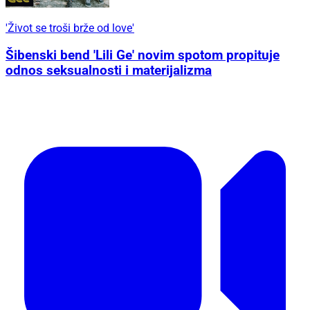
'Život se troši brže od love'
Šibenski bend 'Lili Ge' novim spotom propituje
odnos seksualnosti i materijalizma