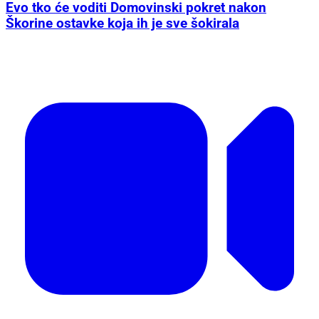
Evo tko će voditi Domovinski pokret nakon
Škorine ostavke koja ih je sve šokirala