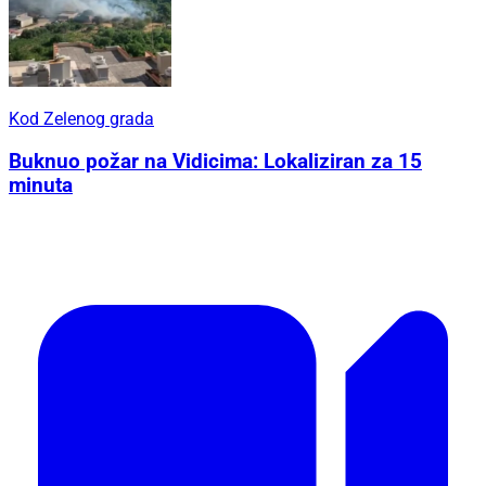
Kod Zelenog grada
Buknuo požar na Vidicima: Lokaliziran za 15
minuta