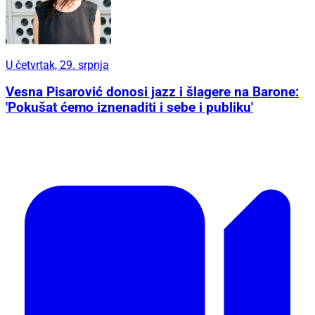
U četvrtak, 29. srpnja
Vesna Pisarović donosi jazz i šlagere na Barone:
'Pokušat ćemo iznenaditi i sebe i publiku'