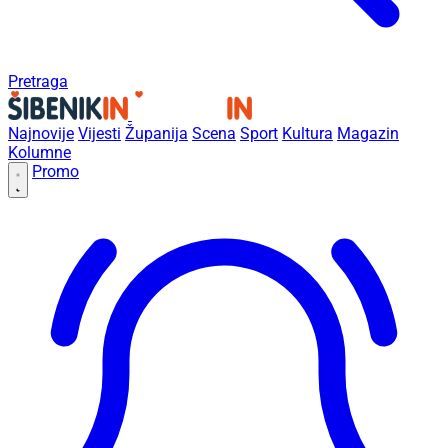
Pretraga
Najnovije
Vijesti
Županija
Scena
Sport
Kultura
Magazin
Kolumne
Promo