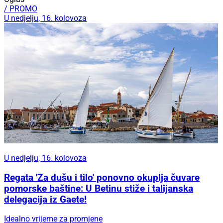
/ PROMO
U nedjelju, 16. kolovoza
U nedjelju, 16. kolovoza
Regata 'Za dušu i tilo' ponovno okuplja čuvare
pomorske baštine: U Betinu stiže i talijanska
delegacija iz Gaete!
Idealno vrijeme za promjene