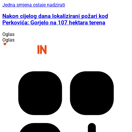
Jedna smjena ostaje nadzirati
Nakon cijelog dana lokalizirani požari kod
Perkovića: Gorjelo na 107 hektara terena
Oglas
Oglas