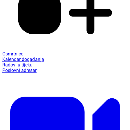
Osmrtnice
Kalendar događanja
Radovi u tijeku
Poslovni adresar