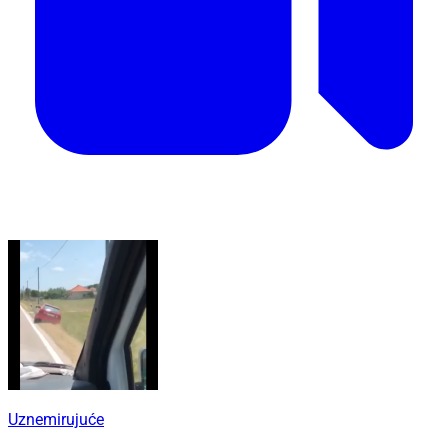
Uznemirujuće