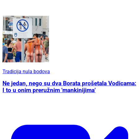
Tradicija nula bodova
Ne jedan, nego su dva Borata prošetala Vodicama:
I to u onim preružnim 'mankinijima'