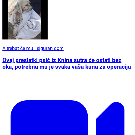
A trebat će mu i siguran dom
Ovaj preslatki psić iz Knina sutra će ostati bez
oka, potrebna mu je svaka vaša kuna za operaciju