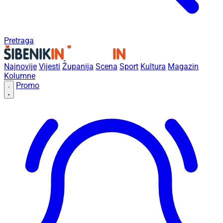
Pretraga
Najnovije
Vijesti
Županija
Scena
Sport
Kultura
Magazin
Kolumne
Promo