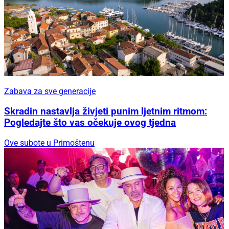
Zabava za sve generacije
Skradin nastavlja živjeti punim ljetnim ritmom:
Pogledajte što vas očekuje ovog tjedna
Ove subote u Primoštenu