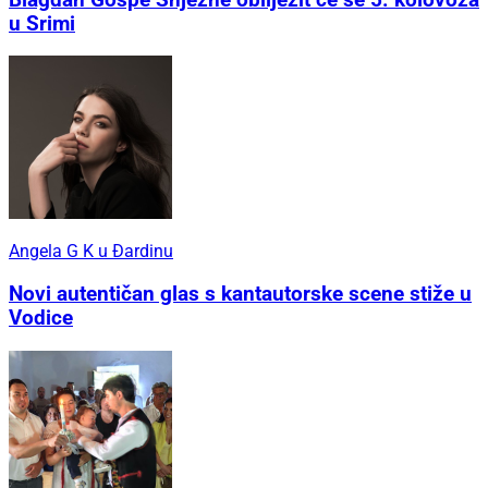
u Srimi
Angela G K u Đardinu
Novi autentičan glas s kantautorske scene stiže u
Vodice