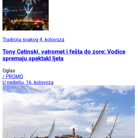
Tradicija svakog 4. kolovoza
Tony Cetinski, vatromet i fešta do zore: Vodice
spremaju spektakl ljeta
Oglas
/ PROMO
U nedjelju, 16. kolovoza