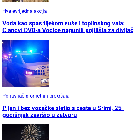
Hvalevrijedna akcija
Voda kao spas tijekom suše i toplinskog vala:
Članovi DVD-a Vodice napunili pojilišta za divljač
Ponavljač prometnih prekršaja
Pijan i bez vozačke sletio s ceste u Srimi, 25-
godišnjak završio u zatvoru