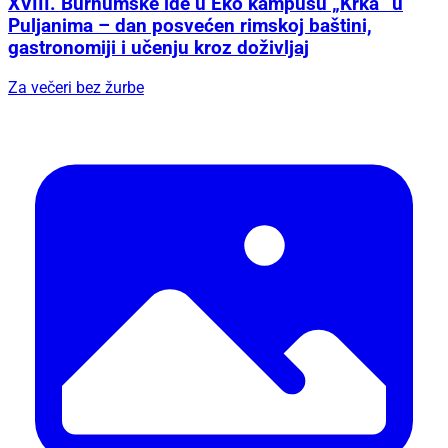
XVIII. Burnumske ide u Eko kampusu „Krka“ u
Puljanima – dan posvećen rimskoj baštini,
gastronomiji i učenju kroz doživljaj
Za večeri bez žurbe