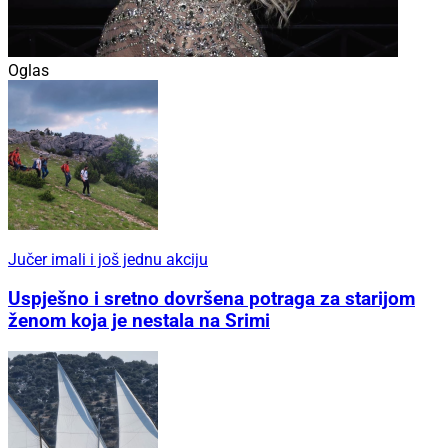
Oglas
Jučer imali i još jednu akciju
Uspješno i sretno dovršena potraga za starijom
ženom koja je nestala na Srimi