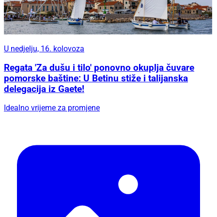
U nedjelju, 16. kolovoza
Regata 'Za dušu i tilo' ponovno okuplja čuvare
pomorske baštine: U Betinu stiže i talijanska
delegacija iz Gaete!
Idealno vrijeme za promjene