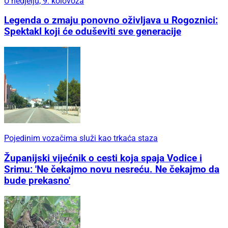
U nedjelju, 9. kolovoza
Legenda o zmaju ponovno oživljava u Rogoznici:
Spektakl koji će oduševiti sve generacije
Pojedinim vozačima služi kao trkaća staza
Županijski vijećnik o cesti koja spaja Vodice i
Srimu: 'Ne čekajmo novu nesreću. Ne čekajmo da
bude prekasno'