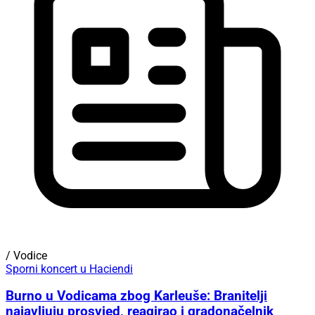
/ Vodice
Sporni koncert u Haciendi
Burno u Vodicama zbog Karleuše: Branitelji
najavljuju prosvjed, reagirao i gradonačelnik