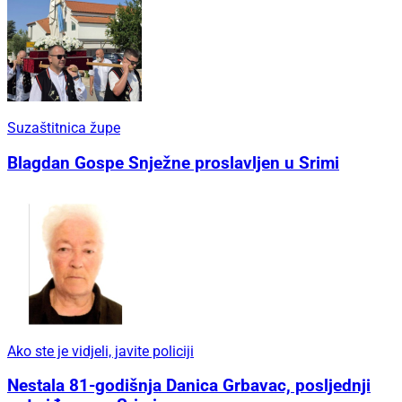
Suzaštitnica župe
Blagdan Gospe Snježne proslavljen u Srimi
Ako ste je vidjeli, javite policiji
Nestala 81-godišnja Danica Grbavac, posljednji