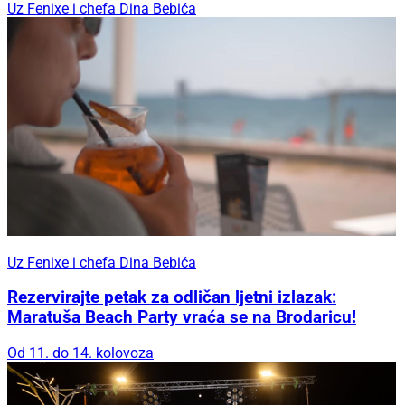
Uz Fenixe i chefa Dina Bebića
Uz Fenixe i chefa Dina Bebića
Rezervirajte petak za odličan ljetni izlazak:
Maratuša Beach Party vraća se na Brodaricu!
Od 11. do 14. kolovoza