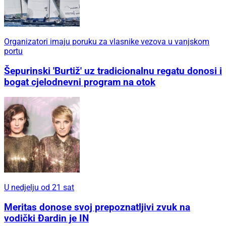
Organizatori imaju poruku za vlasnike vezova u vanjskom
portu
Šepurinski 'Burtiž' uz tradicionalnu regatu donosi i
bogat cjelodnevni program na otok
U nedjelju od 21 sat
Meritas donose svoj prepoznatljivi zvuk na
vodički Đardin je IN