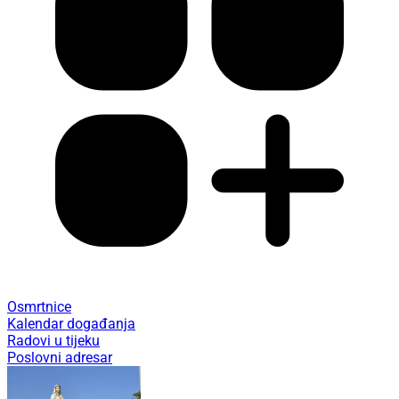
Osmrtnice
Kalendar događanja
Radovi u tijeku
Poslovni adresar