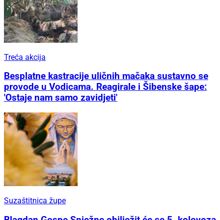
Treća akcija
Besplatne kastracije uličnih mačaka sustavno se
provode u Vodicama. Reagirale i Šibenske šape:
'Ostaje nam samo zavidjeti'
Suzaštitnica župe
Blagdan Gospe Snježne obilježit će se 5. kolovoza