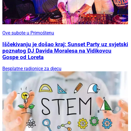
Ove subote u Primoštenu
Iščekivanju je došao kraj: Sunset Party uz svjetski
poznatog DJ Davida Moralesa na Vidikovcu
Gospe od Loreta
Besplatne radionice za djecu