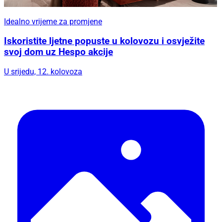
Idealno vrijeme za promjene
Iskoristite ljetne popuste u kolovozu i osvježite
svoj dom uz Hespo akcije
U srijedu, 12. kolovoza