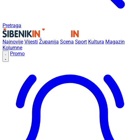
Pretraga
Najnovije
Vijesti
Županija
Scena
Sport
Kultura
Magazin
Kolumne
Promo