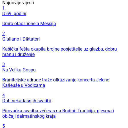
Najnovije vijesti
1
U 69. godini
Umro otac Lionela Messija
2
Giuliano i Diktatori
Kašićka fešta okupila brojne posjetitelje uz glazbu, dobru
hranu i druženje
3
Na Veliku Gospu
Braniteljske udruge traže otkazivanje koncerta Jelene
Karleuše u Vodicama
4
Duh nekadašnjih svadbi
Pirovačka svadba večeras na Rudini: Tradicija, pjesma i
običaji dalmatinskog kraja
5