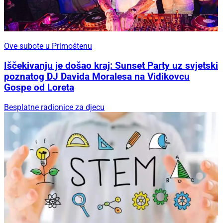
Ove subote u Primoštenu
Iščekivanju je došao kraj: Sunset Party uz svjetski
poznatog DJ Davida Moralesa na Vidikovcu
Gospe od Loreta
Besplatne radionice za djecu