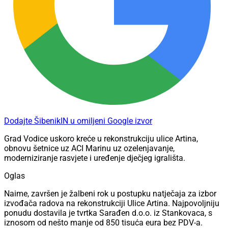
Dodajte ŠibenikIN u omiljeni Google izvor
Grad Vodice uskoro kreće u rekonstrukciju ulice Artina,
obnovu šetnice uz ACI Marinu uz ozelenjavanje,
moderniziranje rasvjete i uređenje dječjeg igrališta.
Oglas
Naime, završen je žalbeni rok u postupku natječaja za izbor
izvođača radova na rekonstrukciji Ulice Artina. Najpovoljniju
ponudu dostavila je tvrtka Sarađen d.o.o. iz Stankovaca, s
iznosom od nešto manje od 850 tisuća eura bez PDV-a.