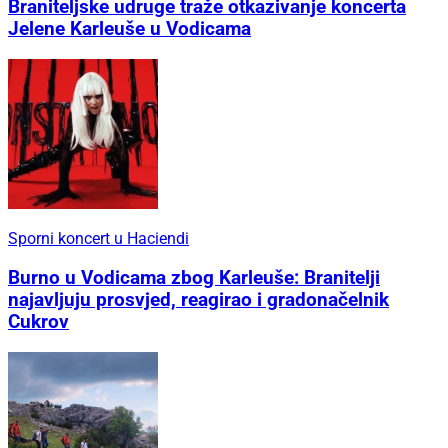
Braniteljske udruge traže otkazivanje koncerta
Jelene Karleuše u Vodicama
Sporni koncert u Haciendi
Burno u Vodicama zbog Karleuše: Branitelji
najavljuju prosvjed, reagirao i gradonačelnik
Cukrov