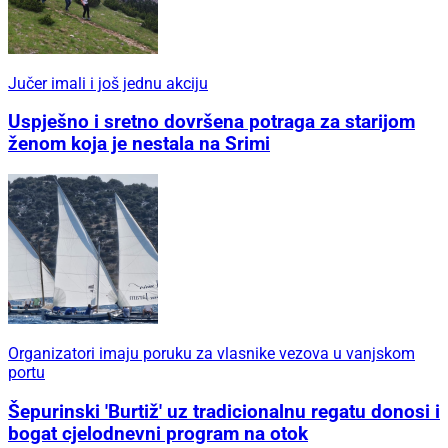
Jučer imali i još jednu akciju
Uspješno i sretno dovršena potraga za starijom
ženom koja je nestala na Srimi
Organizatori imaju poruku za vlasnike vezova u vanjskom
portu
Šepurinski 'Burtiž' uz tradicionalnu regatu donosi i
bogat cjelodnevni program na otok