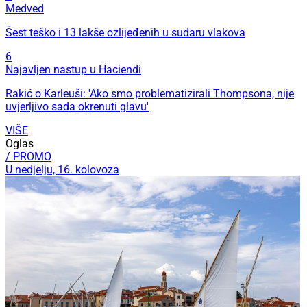
Medved
Šest teško i 13 lakše ozlijeđenih u sudaru vlakova
6
Najavljen nastup u Haciendi
Rakić o Karleuši: 'Ako smo problematizirali Thompsona, nije
uvjerljivo sada okrenuti glavu'
VIŠE
Oglas
/ PROMO
U nedjelju, 16. kolovoza