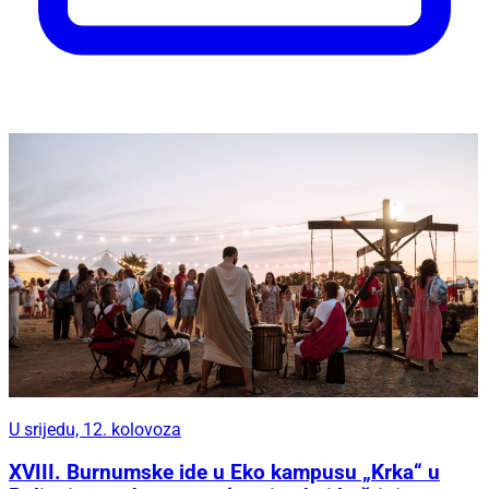
U srijedu, 12. kolovoza
XVIII. Burnumske ide u Eko kampusu „Krka“ u