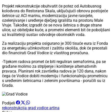
Projekt rekonstrukcije obuhvatit će potez od Autobusnog
kolodvora do Restorana Skala, uključujući obnovu postojeće
šetnice uz ACI marinu, modernizaciju javne rasvjete,
ozelenjivanje i uređenje dječjeg igrališta na prostoru Male
Vruje. Također, izgradit će se nova šetnica s druge strane
ulice, uz obiteljske kuće, a prometni elementi bit će poboljšani
uz kvalitetniji sustav odvodnje oborinskih voda.
Za realizaciju projekta osigurano je 300 tisuće eura iz Fonda
za energetsku učinkovitost i zaštitu okoliša, dok će preostali
dio financirati Grad Vodice iz vlastitog proračuna.
-Tijekom radova promet će biti reguliran semaforima, pa se
građane molimo za strpljenje i korištenje alternativnih
pravaca. Planirani rok završetka radova je 120 dana, nakon
čega će Vodice dobiti moderniju i funkcionalniju prometnicu
s uređenim šetnicama i zelenim površinama - poručili su iz
Grada.
Podijeli
rekonstrukcija
grad vodice
artina