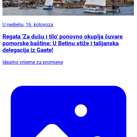
U nedjelju, 16. kolovoza
Regata 'Za dušu i tilo' ponovno okuplja čuvare
pomorske baštine: U Betinu stiže i talijanska
delegacija iz Gaete!
Idealno vrijeme za promjene