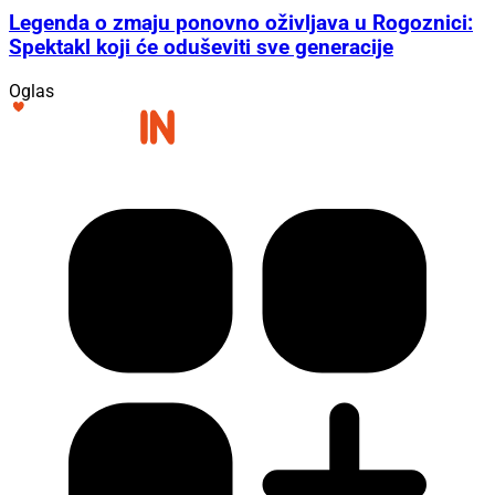
Legenda o zmaju ponovno oživljava u Rogoznici:
Spektakl koji će oduševiti sve generacije
Oglas