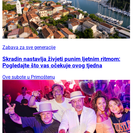
Zabava za sve generacije
Skradin nastavlja živjeti punim ljetnim ritmom:
Pogledajte što vas očekuje ovog tjedna
Ove subote u Primoštenu