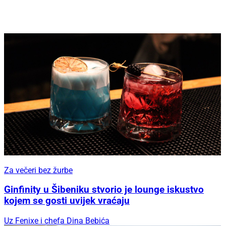
Za večeri bez žurbe
Ginfinity u Šibeniku stvorio je lounge iskustvo
kojem se gosti uvijek vraćaju
Uz Fenixe i chefa Dina Bebića