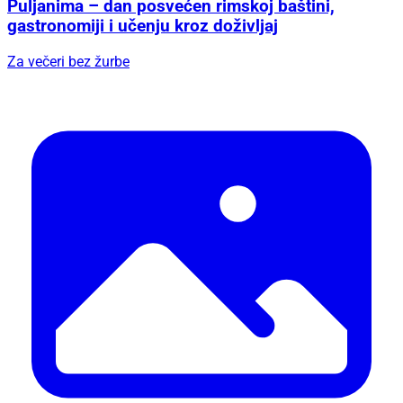
Puljanima – dan posvećen rimskoj baštini,
gastronomiji i učenju kroz doživljaj
Za večeri bez žurbe