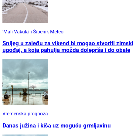
'Mali Vakula' i Šibenik Meteo
Snijeg u zaleđu za vikend bi mogao stvoriti zimski
ugođaj, a koja pahulja možda doleprša i do obale
Vremenska prognoza
Danas južina i kiša uz moguću grmljavinu