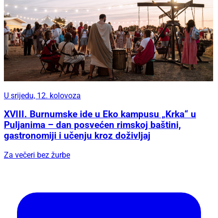
U srijedu, 12. kolovoza
XVIII. Burnumske ide u Eko kampusu „Krka“ u
Puljanima – dan posvećen rimskoj baštini,
gastronomiji i učenju kroz doživljaj
Za večeri bez žurbe