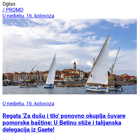
Oglas
/ PROMO
U nedjelju, 16. kolovoza
U nedjelju, 16. kolovoza
Regata 'Za dušu i tilo' ponovno okuplja čuvare
pomorske baštine: U Betinu stiže i talijanska
delegacija iz Gaete!