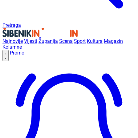
Pretraga
Najnovije
Vijesti
Županija
Scena
Sport
Kultura
Magazin
Kolumne
Promo