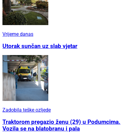
Vrijeme danas
Utorak sunčan uz slab vjetar
Zadobila teške ozljede
Traktorom pregazio ženu (29) u Podumcima.
Vozila se na blatobranu i pala