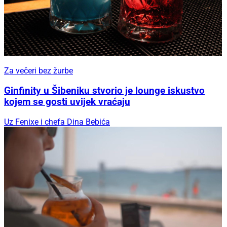
Za večeri bez žurbe
Ginfinity u Šibeniku stvorio je lounge iskustvo
kojem se gosti uvijek vraćaju
Uz Fenixe i chefa Dina Bebića