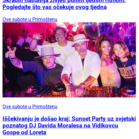
Skradin nastavlja živjeti punim ljetnim ritmom:
Pogledajte što vas očekuje ovog tjedna
Ove subote u Primoštenu
Ove subote u Primoštenu
Iščekivanju je došao kraj: Sunset Party uz svjetski
poznatog DJ Davida Moralesa na Vidikovcu
Gospe od Loreta