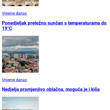
Vrijeme danas
Ponedjeljak pretežno sunčan s temperaturama do
19°C
Vrijeme danas
Nedjelja promjenjivo oblačna, moguća je i kiša