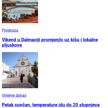
Prognoza
Vikend u Dalmaciji promjenjiv uz kišu i lokalne
pljuskove
Vrijeme danas
Petak sunčan, temperature idu do 20 stupnjeva