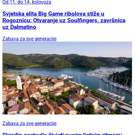
Od 11. do 14. kolovoza
Svjetska elita Big Game ribolova stiže u
Rogoznicu: Otvaranje uz Soulfingers, završnica
uz Dalmatino
Zabava za sve generacije
Zabava za sve generacije