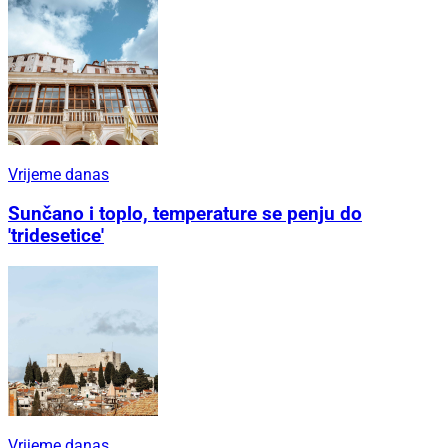
Vrijeme danas
Sunčano i toplo, temperature se penju do
'tridesetice'
Vrijeme danas