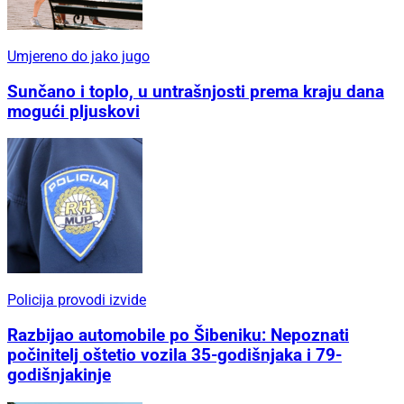
Umjereno do jako jugo
Sunčano i toplo, u untrašnjosti prema kraju dana
mogući pljuskovi
Policija provodi izvide
Razbijao automobile po Šibeniku: Nepoznati
počinitelj oštetio vozila 35-godišnjaka i 79-
godišnjakinje