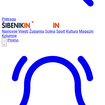
Pretraga
Najnovije
Vijesti
Županija
Scena
Sport
Kultura
Magazin
Kolumne
Promo