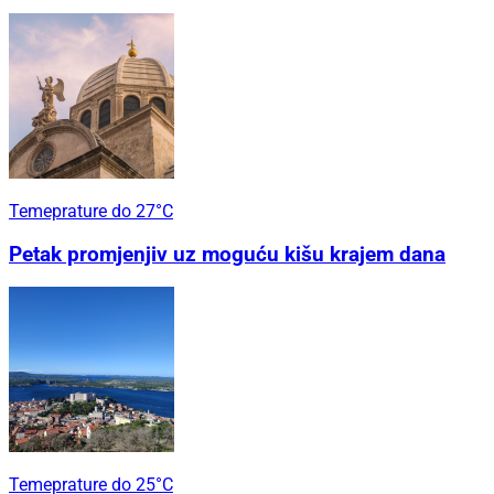
Temeprature do 27°C
Petak promjenjiv uz moguću kišu krajem dana
Temeprature do 25°C