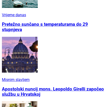
Vrijeme danas
Pretežno sunčano s temperaturama do 29
stupnjeva
Misnim slavljem
Apostolski nuncij mons. Leopoldo Girelli započeo
službu u Hrvatskoj