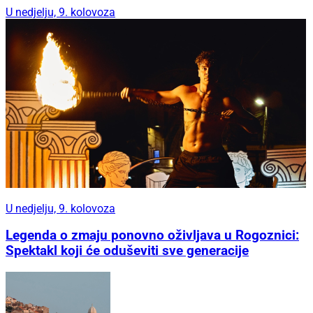
U nedjelju, 9. kolovoza
U nedjelju, 9. kolovoza
Legenda o zmaju ponovno oživljava u Rogoznici:
Spektakl koji će oduševiti sve generacije