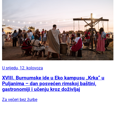
U srijedu, 12. kolovoza
XVIII. Burnumske ide u Eko kampusu „Krka“ u
Puljanima – dan posvećen rimskoj baštini,
gastronomiji i učenju kroz doživljaj
Za večeri bez žurbe