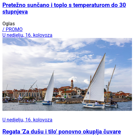
Pretežno sunčano i toplo s temperaturom do 30
stupnjeva
Oglas
/ PROMO
U nedjelju, 16. kolovoza
U nedjelju, 16. kolovoza
Regata 'Za dušu i tilo' ponovno okuplja čuvare