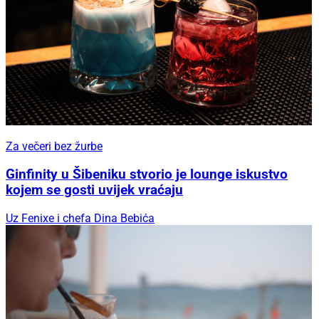
Za večeri bez žurbe
Ginfinity u Šibeniku stvorio je lounge iskustvo
kojem se gosti uvijek vraćaju
Uz Fenixe i chefa Dina Bebića