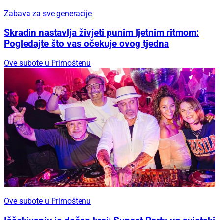
Zabava za sve generacije
Skradin nastavlja živjeti punim ljetnim ritmom:
Pogledajte što vas očekuje ovog tjedna
Ove subote u Primoštenu
Ove subote u Primoštenu