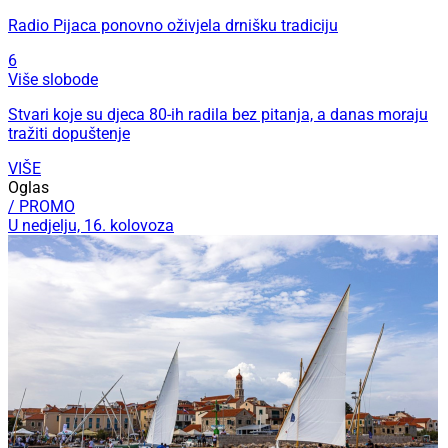
Radio Pijaca ponovno oživjela drnišku tradiciju
6
Više slobode
Stvari koje su djeca 80-ih radila bez pitanja, a danas moraju
tražiti dopuštenje
VIŠE
Oglas
/ PROMO
U nedjelju, 16. kolovoza