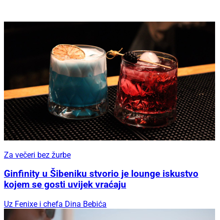
Za večeri bez žurbe
Ginfinity u Šibeniku stvorio je lounge iskustvo
kojem se gosti uvijek vraćaju
Uz Fenixe i chefa Dina Bebića