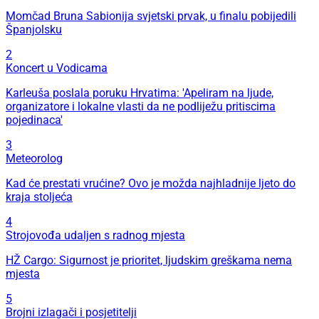
Momčad Bruna Sabionija svjetski prvak, u finalu pobijedili
Španjolsku
2
Koncert u Vodicama
Karleuša poslala poruku Hrvatima: 'Apeliram na ljude,
organizatore i lokalne vlasti da ne podliježu pritiscima
pojedinaca'
3
Meteorolog
Kad će prestati vrućine? Ovo je možda najhladnije ljeto do
kraja stoljeća
4
Strojovođa udaljen s radnog mjesta
HŽ Cargo: Sigurnost je prioritet, ljudskim greškama nema
mjesta
5
Brojni izlagači i posjetitelji