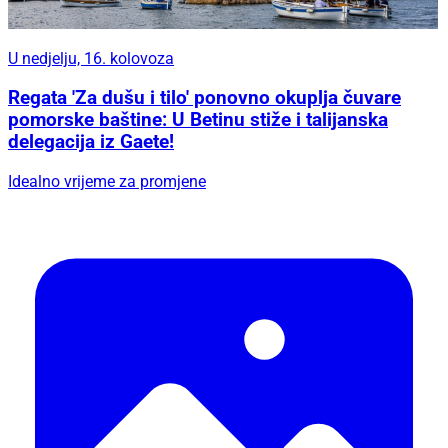
U nedjelju, 16. kolovoza
Regata 'Za dušu i tilo' ponovno okuplja čuvare
pomorske baštine: U Betinu stiže i talijanska
delegacija iz Gaete!
Idealno vrijeme za promjene