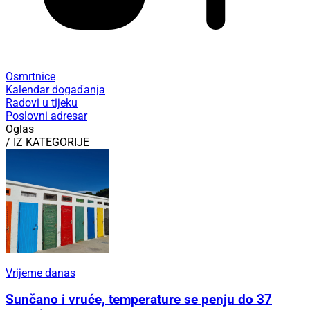
Osmrtnice
Kalendar događanja
Radovi u tijeku
Poslovni adresar
Oglas
/ IZ KATEGORIJE
Vrijeme danas
Sunčano i vruće, temperature se penju do 37