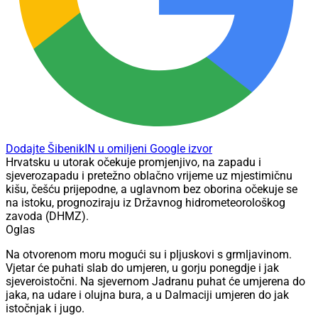
Dodajte ŠibenikIN u omiljeni Google izvor
Hrvatsku u utorak očekuje promjenjivo, na zapadu i
sjeverozapadu i pretežno oblačno vrijeme uz mjestimičnu
kišu, češću prijepodne, a uglavnom bez oborina očekuje se
na istoku, prognoziraju iz Državnog hidrometeorološkog
zavoda (DHMZ).
Oglas
Na otvorenom moru mogući su i pljuskovi s grmljavinom.
Vjetar će puhati slab do umjeren, u gorju ponegdje i jak
sjeveroistočni. Na sjevernom Jadranu puhat će umjerena do
jaka, na udare i olujna bura, a u Dalmaciji umjeren do jak
istočnjak i jugo.