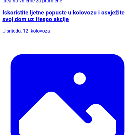
Idealno vrijeme za promjene
Iskoristite ljetne popuste u kolovozu i osvježite
svoj dom uz Hespo akcije
U srijedu, 12. kolovoza