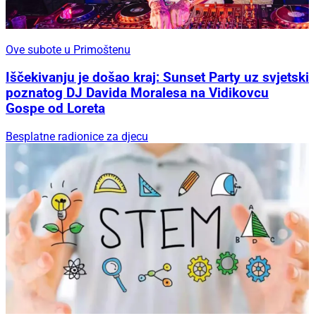
Ove subote u Primoštenu
Iščekivanju je došao kraj: Sunset Party uz svjetski
poznatog DJ Davida Moralesa na Vidikovcu
Gospe od Loreta
Besplatne radionice za djecu