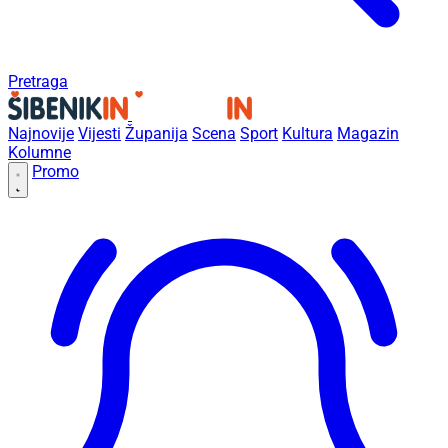
Pretraga
Najnovije
Vijesti
Županija
Scena
Sport
Kultura
Magazin
Kolumne
Promo