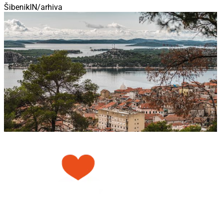
ŠibenikIN/arhiva