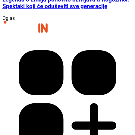
Spektakl koji će oduševiti sve generacije
Oglas