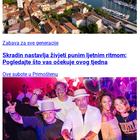
Zabava za sve generacije
Skradin nastavlja živjeti punim ljetnim ritmom:
Pogledajte što vas očekuje ovog tjedna
Ove subote u Primoštenu