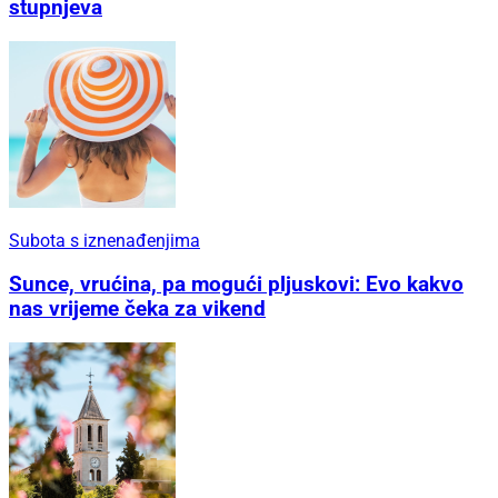
stupnjeva
Subota s iznenađenjima
Sunce, vrućina, pa mogući pljuskovi: Evo kakvo
nas vrijeme čeka za vikend