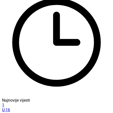
Najnovije vijesti
1
U-16