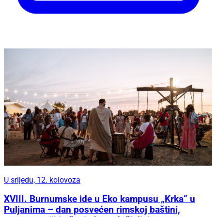
U srijedu, 12. kolovoza
XVIII. Burnumske ide u Eko kampusu „Krka“ u
Puljanima – dan posvećen rimskoj baštini,