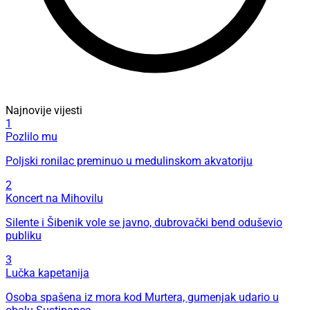
Najnovije vijesti
1
Pozlilo mu
Poljski ronilac preminuo u medulinskom akvatoriju
2
Koncert na Mihovilu
Silente i Šibenik vole se javno, dubrovački bend oduševio
publiku
3
Lučka kapetanija
Osoba spašena iz mora kod Murtera, gumenjak udario u