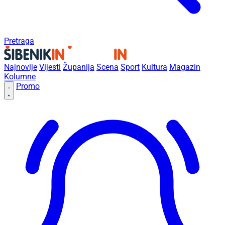
Pretraga
Najnovije
Vijesti
Županija
Scena
Sport
Kultura
Magazin
Kolumne
Promo