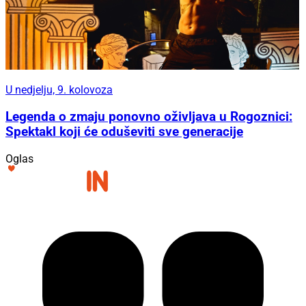
U nedjelju, 9. kolovoza
Legenda o zmaju ponovno oživljava u Rogoznici:
Spektakl koji će oduševiti sve generacije
Oglas