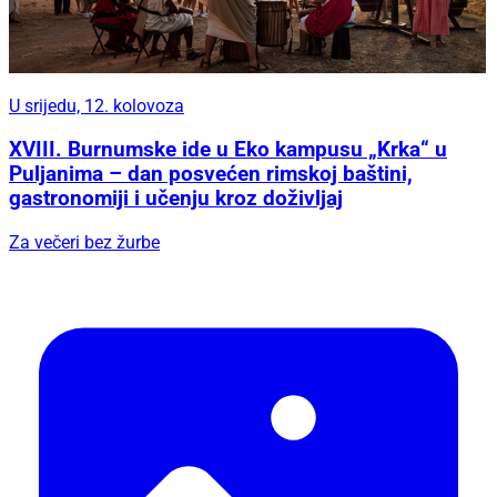
U srijedu, 12. kolovoza
XVIII. Burnumske ide u Eko kampusu „Krka“ u
Puljanima – dan posvećen rimskoj baštini,
gastronomiji i učenju kroz doživljaj
Za večeri bez žurbe