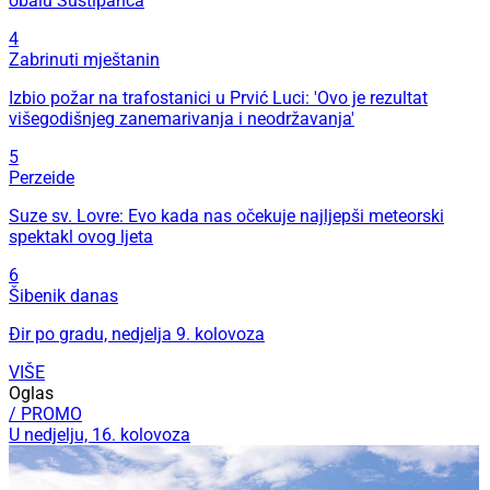
obalu Sustipanca
4
Zabrinuti mještanin
Izbio požar na trafostanici u Prvić Luci: 'Ovo je rezultat
višegodišnjeg zanemarivanja i neodržavanja'
5
Perzeide
Suze sv. Lovre: Evo kada nas očekuje najljepši meteorski
spektakl ovog ljeta
6
Šibenik danas
Đir po gradu, nedjelja 9. kolovoza
VIŠE
Oglas
/ PROMO
U nedjelju, 16. kolovoza