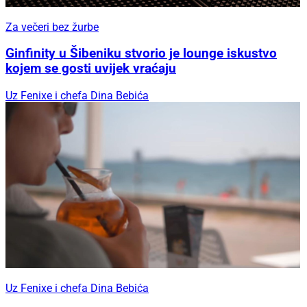
Za večeri bez žurbe
Ginfinity u Šibeniku stvorio je lounge iskustvo
kojem se gosti uvijek vraćaju
Uz Fenixe i chefa Dina Bebića
Uz Fenixe i chefa Dina Bebića