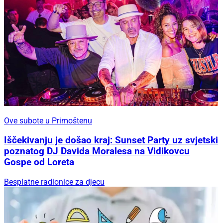
Ove subote u Primoštenu
Iščekivanju je došao kraj: Sunset Party uz svjetski
poznatog DJ Davida Moralesa na Vidikovcu
Gospe od Loreta
Besplatne radionice za djecu