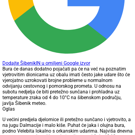
Dodajte ŠibenikIN u omiljeni Google izvor
Bura će danas dodatno pojačati pa će na već na poznatim
vjetrovitim dionicama uz obalu imati često jake udare što će
vjerojatno uzrokovati brojne probleme u normalnom
odvijanju cestovnog i pomorskog prometa. U odnosu na
subotu nedjelja će biti pretežno sunčana i prohladna uz
temperature zraka od 4 do 10°C na šibenskom području,
javlja Šibenik meteo.
Oglas
U većini predjela djelomice ili pretežno sunčano i vjetrovito, a
na jugu Dalmacije i malo kiše. Puhat će jaka i olujna bura,
podno Velebita lokalno s orkanskim udarima. Najviša dnevna