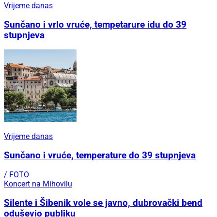
Vrijeme danas
Sunčano i vrlo vruće, tempetarure idu do 39
stupnjeva
Vrijeme danas
Sunčano i vruće, temperature do 39 stupnjeva
/ FOTO
Koncert na Mihovilu
Silente i Šibenik vole se javno, dubrovački bend
oduševio publiku