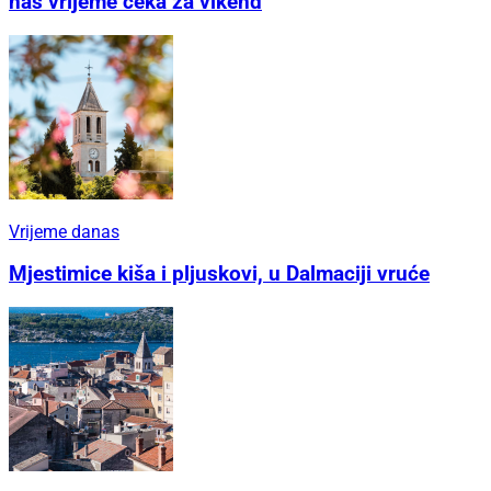
nas vrijeme čeka za vikend
Vrijeme danas
Mjestimice kiša i pljuskovi, u Dalmaciji vruće