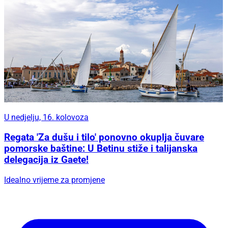
U nedjelju, 16. kolovoza
Regata 'Za dušu i tilo' ponovno okuplja čuvare
pomorske baštine: U Betinu stiže i talijanska
delegacija iz Gaete!
Idealno vrijeme za promjene