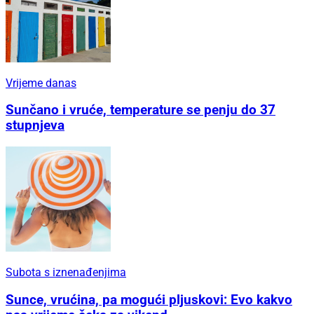
Vrijeme danas
Sunčano i vruće, temperature se penju do 37
stupnjeva
Subota s iznenađenjima
Sunce, vrućina, pa mogući pljuskovi: Evo kakvo